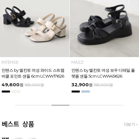
INTENSE
MAZZ
인텐스 by 엘칸토 여성 와이드 스트랩
인텐스 by 엘칸토 여성 보우 디테일 플
버클 포인트 샌들 6cm LCWW17I626
랫폼 샌들 5cm LCWW45I626
49,600
32,900
원
169,000
원
원
159,000
원
베스트 상품
더보기 >