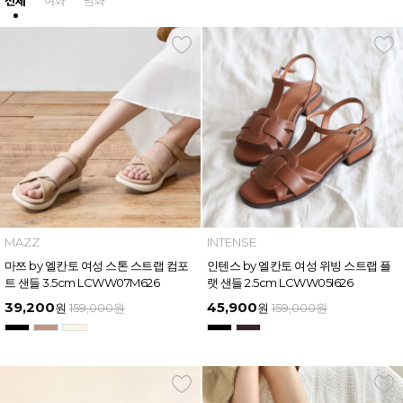
전체
여화
남화
MAZZ
INTENSE
마쯔 by 엘칸토 여성 스톤 스트랩 컴포
인텐스 by 엘칸토 여성 위빙 스트랩 플
트 샌들 3.5cm LCWW07M626
랫 샌들 2.5cm LCWW05I626
39,200
45,900
원
159,000
원
원
159,000
원