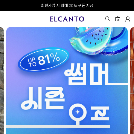
오전 10시 이전 결제 완료 시 오늘 출발!
카카오 채널 추가 시 10% 쿠폰 증정
회원가입 시 최대 20% 쿠폰 지급
0