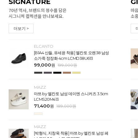
SIGNATURE
G
70년 역사, 브랜드의 정수를 담은
마음
시그니처 컬렉션을 만나보세요.
소중
더보기 >
ELCANTO
[B1A4 산들, 유세윤 착용] 엘칸토 오렌38 남성
소가죽 정장화 4cm LCMD38U613
99,000
원
199,000
원
MAZZ
마쯔 by 엘칸토 남성 데이엔 스니커즈 3.5cm
LCMS20M413
71,400
원
189,000
원
MAZZ
[박형식, 지창욱 착용] 마쯔 by 엘칸토 남성 페