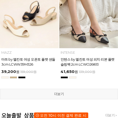
MAZZ
INTENSE
마쯔 by 엘칸토 여성 오픈토 플랫 샌들
인텐스 by 엘칸토 여성 피치 리본 플랫
3cm LCWW39M326
슬링백 2cm LCWO26I613
39,200
41,650
원
159,000
원
원
139,000
원
더보기
오늘출발 상품
오전 10시 이전 결제 완료 시
더보기 >