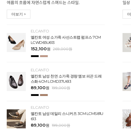
여름의 흐름에 자연스럽게 스며드는 스타일.
일상
더보기 >
더
ELCANTO
엘칸토 여성 소가죽 사선스트랩 펌프스 7CM
LCWD65U613
152,100
원
269,000
원
ELCANTO
엘칸토 남성 천연 소가죽 경량 엠보 피끈 드레
스화 4CM LCMD37U613
89,100
원
199,000
원
ELCANTO
엘칸토 남성 데일리 스니커즈 3CM LCMS81U
613
89,100
원
199,000
원