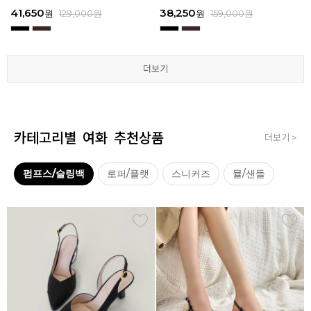
3
I111
3
I111
67,150
41,650
38,250
41,650
67,150
41,650
62,900
38,250
39,200
41,650
62,900
38,250
원
원
원
원
원
원
179,000
179,000
129,000
129,000
129,000
129,000
원
원
원
원
원
원
원
원
원
원
원
원
129,000
159,000
159,000
179,000
159,000
179,000
원
원
원
원
원
원
더보기
더보기
더보기
더보기
더보기
더보기
카테고리별 여화 추천상품
더보기 >
펌프스/슬링백
로퍼/플랫
스니커즈
뮬/샌들