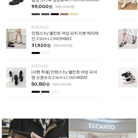
99,000
원
199,000
원
INTENSE
인텐스 by 엘칸토 여성 피치 리본 메리제
인 3.5cm LCWD96I613
31,920
원
169,000
원
INTENSE
[서현 착용] 인텐스 by 엘칸토 여성 피셔
맨 오픈슈즈 2.5cm LCWO85I513
50,150
원
159,000
원