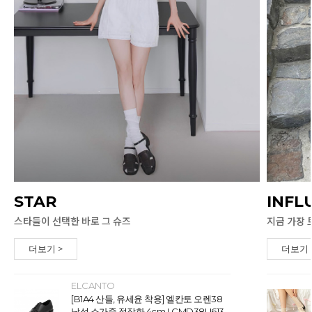
STAR
INFL
스타들이 선택한 바로 그 슈즈
지금 가장 
더보기 >
더보기 
ELCANTO
[B1A4 산들, 유세윤 착용] 엘칸토 오렌38
남성 소가죽 정장화 4cm LCMD38U613