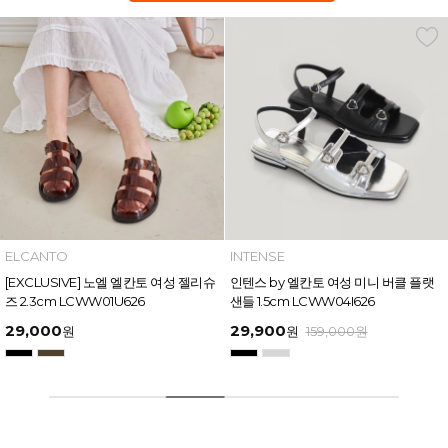
INTENSE
MAZZ
인텐스 by 엘칸토 여성 미니 버클 플랫
마쯔 by 엘칸토 여성 링크 장식 플랫폼
샌들 1.5cm LCWW04I626
샌들 6cm LCWW50M626
29,900
54,400
원
159,000
원
원
169,000
원