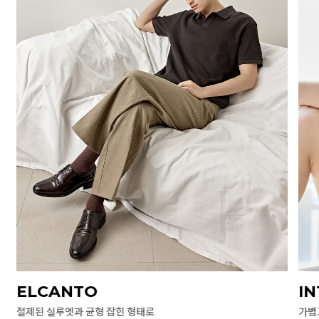
ELCANTO
I
절제된 실루엣과 균형 잡힌 형태로
가볍