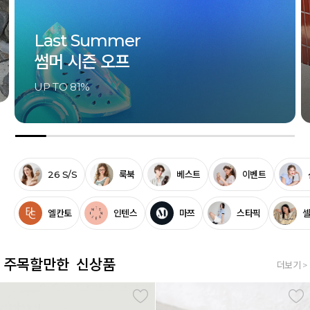
Last Summer
썸머 시즌 오프
UP TO 81%
26 S/S
룩북
베스트
이벤트
엘칸토
인텐스
마쯔
스타픽
주목할만한 신상품
더보기 >