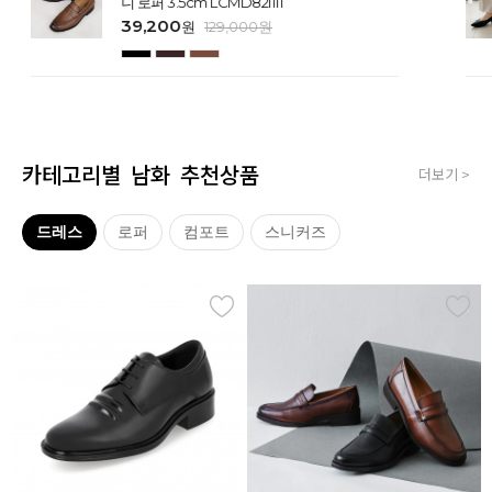
니 로퍼 3.5cm LCMD82I111
39,200
원
129,000
원
카테고리별 남화 추천상품
더보기 >
드레스
로퍼
컴포트
스니커즈