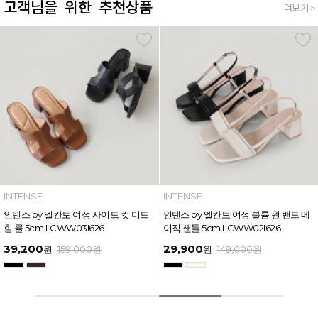
고객님을 위한 추천상품
더보기 >
INTENSE
INTENSE
인텐스 by 엘칸토 여성 볼륨 원 밴드 베
인텐스 by 엘칸토 여성 와이드 스트랩
이직 샌들 5cm LCWW02I626
버클 포인트 샌들 6cm LCWW17I626
29,900
49,600
원
149,000
원
원
169,000
원