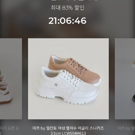
최대 83% 할인
21:06:45
이지 오픈 슈
마쯔 by 엘칸토 여성 별자수 어글리 스니커즈
마쯔 by 
3
3.5cm LCWS04M613