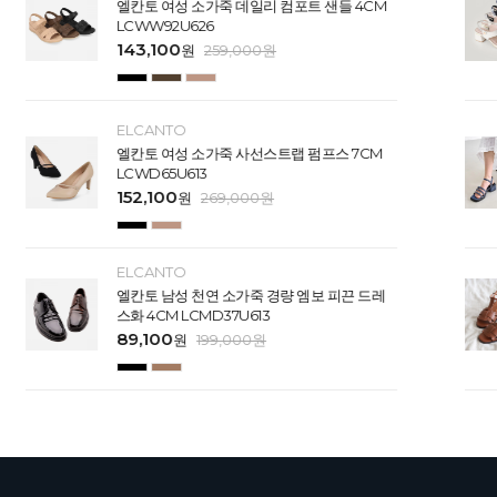
엘칸토 여성 소가죽 데일리 컴포트 샌들 4CM
LCWW92U626
143,100
원
259,000
원
ELCANTO
엘칸토 여성 소가죽 사선스트랩 펌프스 7CM
LCWD65U613
152,100
원
269,000
원
ELCANTO
엘칸토 남성 천연 소가죽 경량 엠보 피끈 드레
스화 4CM LCMD37U613
89,100
원
199,000
원