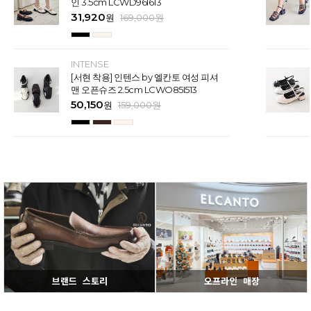
인 3.5cm LCWD96I613
31,920
원
169,000
원
INTENSE
[서현 착용] 인텐스 by 엘칸토 여성 피셔
맨 오픈슈즈 2.5cm LCWO85I513
50,150
원
159,000
원
브랜드 스토리
오프라인 매장