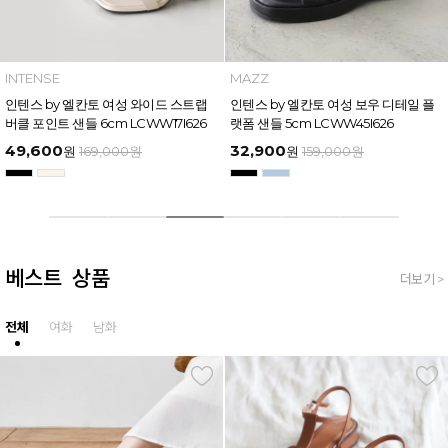
MAZZ
MAZZ
마쯔 by 엘칸토 남성 트리플 스트랩 벨
마쯔 by 엘칸토 여성 링크 장식 플랫폼
크로 슬라이드 4.5cm LCMW61M626
샌들 6cm LCWW50M626
35,900
54,400
원
159,000
원
원
169,000
원
베스트 상품
더보기 >
전체
여화
남화