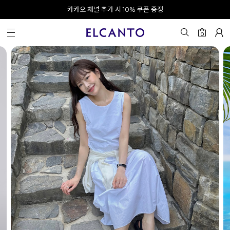
오전 10시 이전 결제 완료 시 오늘 출발!
카카오 채널 추가 시 10% 쿠폰 증정
회원가입 시 최대 20% 쿠폰 지급
0