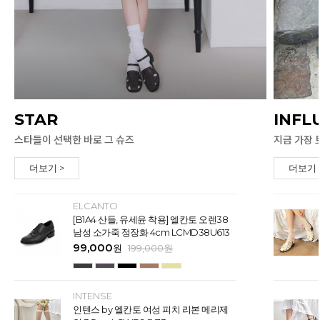
STAR
INFL
스타들이 선택한 바로 그 슈즈
지금 가장 
더보기 >
더보기 
ELCANTO
[B1A4 산들, 유세윤 착용] 엘칸토 오렌38
남성 소가죽 정장화 4cm LCMD38U613
99,000
원
199,000
원
INTENSE
인텐스 by 엘칸토 여성 피치 리본 메리제