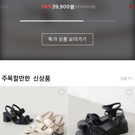
000원
76%
39,900원
169,000원
8
특가 상품 보러가기
주목할만한 신상품
더보기 >