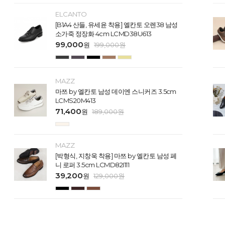
ELCANTO
[B1A4 산들, 유세윤 착용] 엘칸토 오렌38 남성
소가죽 정장화 4cm LCMD38U613
99,000
원
199,000
원
MAZZ
마쯔 by 엘칸토 남성 데이엔 스니커즈 3.5cm
LCMS20M413
71,400
원
189,000
원
MAZZ
[박형식, 지창욱 착용] 마쯔 by 엘칸토 남성 페
니 로퍼 3.5cm LCMD82I111
39,200
원
129,000
원