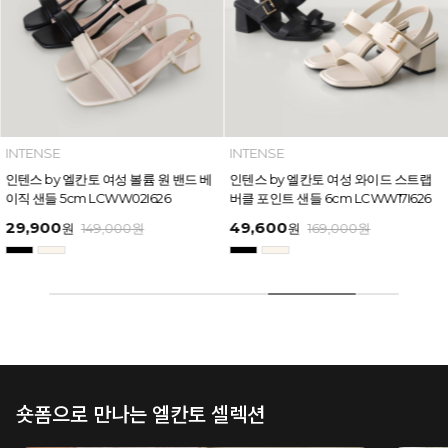
INTENSE
INTENSE
인텐스 by 엘칸토 여성 볼륨 원 밴드 베
인텐스 by 엘칸토 여성 와이드 스트랩
이직 샌들 5cm LCWW02I626
버클 포인트 샌들 6cm LCWW17I626
29,900
49,600
원
149,000
원
원
169,000
원
숏폼으로 만나는 엘칸토 셀렉션