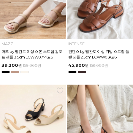
MAZZ
INTENSE
마쯔 by 엘칸토 여성 스톤 스트랩 컴포
인텐스 by 엘칸토 여성 위빙 스트랩 플
트 샌들 3.5cm LCWW07M626
랫 샌들 2.5cm LCWW05I626
39,200
45,900
원
159,000
원
원
159,000
원