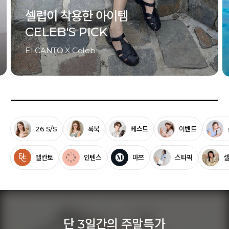
셀럽이 착용한 아이템
CELEB'S PICK
ELCANTO X Celeb
26 S/S
룩북
베스트
이벤트
엘칸토
인텐스
마쯔
스타픽
단 3일간의 주말특가