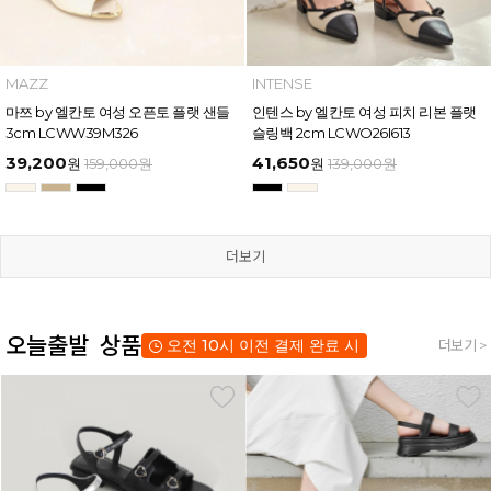
MAZZ
INTENSE
마쯔 by 엘칸토 여성 오픈토 플랫 샌들
인텐스 by 엘칸토 여성 피치 리본 플랫
3cm LCWW39M326
슬링백 2cm LCWO26I613
39,200
41,650
원
159,000
원
원
139,000
원
더보기
오늘출발 상품
오전 10시 이전 결제 완료 시
더보기 >