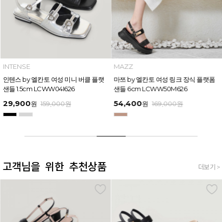
INTENSE
MAZZ
인텐스 by 엘칸토 여성 미니 버클 플랫
마쯔 by 엘칸토 여성 링크 장식 플랫폼
샌들 1.5cm LCWW04I626
샌들 6cm LCWW50M626
29,900
54,400
원
159,000
원
원
169,000
원
고객님을 위한 추천상품
더보기 >