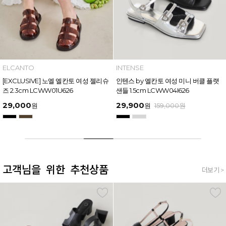
INTENSE
MAZZ
인텐스 by 엘칸토 여성 미니 버클 플랫
마쯔 by 엘칸토 여성 링크 장식 플랫폼
샌들 1.5cm LCWW04I626
샌들 6cm LCWW50M626
29,900
54,400
원
159,000
원
원
169,000
원
고객님을 위한 추천상품
더보기 >