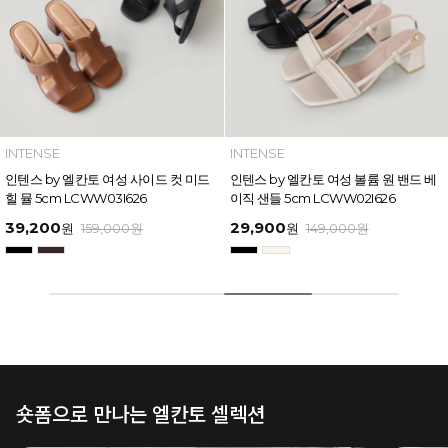
INTENSE
INTENSE
인텐스 by 엘칸토 여성 볼륨 원 밴드 베
인텐스 by 엘칸토 여성 와이드 스트랩
이직 샌들 5cm LCWW02I626
버클 포인트 샌들 6cm LCWW17I626
29,900
49,600
원
149,000
원
원
169,000
원
숏폼으로 만나는 엘칸토 셀렉션