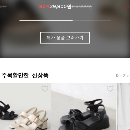
000원
74%
41,900원
159,000원
7
특가 상품 보러가기
주목할만한 신상품
더보기 >