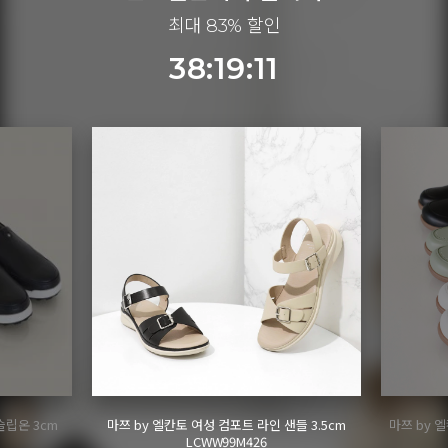
최대 83% 할인
38:19:08
들 3.5cm
마쯔 by 엘칸토 여성 펀칭디테일 케이지 오픈 슈
마쯔 by
즈 2.5cm LCWC93M613