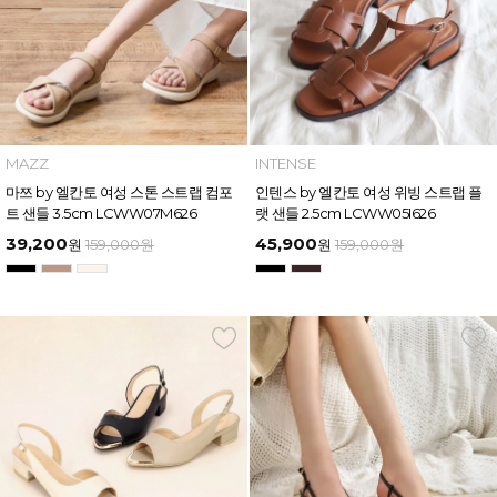
MAZZ
INTENSE
마쯔 by 엘칸토 여성 스톤 스트랩 컴포
인텐스 by 엘칸토 여성 위빙 스트랩 플
트 샌들 3.5cm LCWW07M626
랫 샌들 2.5cm LCWW05I626
39,200
45,900
원
159,000
원
원
159,000
원