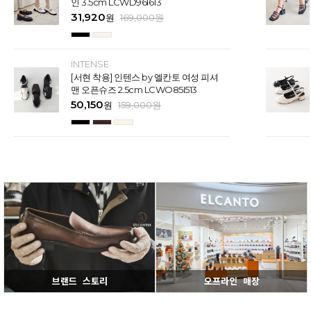
인 3.5cm LCWD96I613
31,920
원
169,000
원
INTENSE
[서현 착용] 인텐스 by 엘칸토 여성 피셔
맨 오픈슈즈 2.5cm LCWO85I513
50,150
원
159,000
원
브랜드 스토리
오프라인 매장