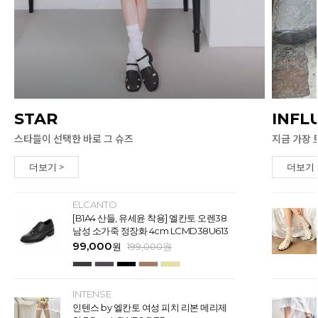
STAR
INFL
스타들이 선택한 바로 그 슈즈
지금 가장 
더보기 >
더보기 
ELCANTO
[B1A4 산들, 유세윤 착용] 엘칸토 오렌38
남성 소가죽 정장화 4cm LCMD38U613
99,000
원
199,000
원
INTENSE
인텐스 by 엘칸토 여성 피치 리본 메리제