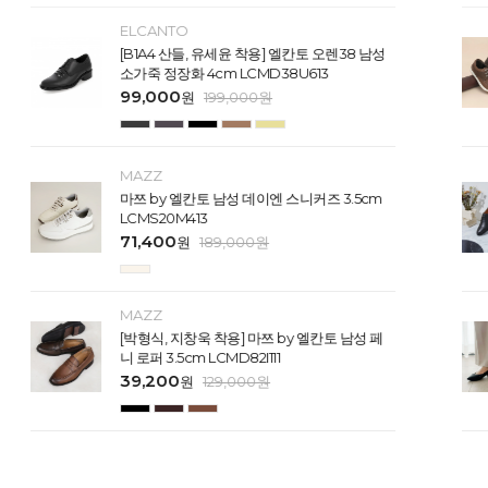
ELCANTO
[B1A4 산들, 유세윤 착용] 엘칸토 오렌38 남성
소가죽 정장화 4cm LCMD38U613
99,000
원
199,000
원
MAZZ
마쯔 by 엘칸토 남성 데이엔 스니커즈 3.5cm
LCMS20M413
71,400
원
189,000
원
MAZZ
[박형식, 지창욱 착용] 마쯔 by 엘칸토 남성 페
니 로퍼 3.5cm LCMD82I111
39,200
원
129,000
원