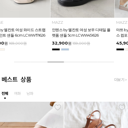
INTENSE
MAZZ
인텐스 by 엘칸토 여성 와이드 스트랩
인텐스 by 엘칸토 여성 보우 디테일 플
버클 포인트 샌들 6cm LCWW17I626
랫폼 샌들 5cm LCWW45I626
49,600
32,900
원
169,000
원
원
159,000
원
베스트 상품
더보기 >
전체
여화
남화