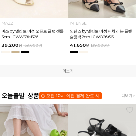
MAZZ
INTENSE
마쯔 by 엘칸토 여성 오픈토 플랫 샌들
인텐스 by 엘칸토 여성 피치 리본 플랫
3cm LCWW39M326
슬링백 2cm LCWO26I613
39,200
41,650
원
159,000
원
원
139,000
원
더보기
오늘출발 상품
오전 10시 이전 결제 완료 시
더보기 >