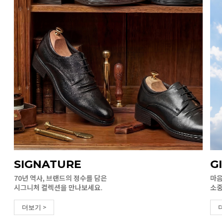
SIGNATURE
G
70년 역사, 브랜드의 정수를 담은
마음
시그니처 컬렉션을 만나보세요.
소중
더보기 >