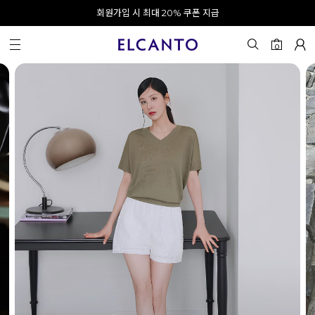
오전 10시 이전 결제 완료 시 오늘 출발!
카카오 채널 추가 시 10% 쿠폰 증정
회원가입 시 최대 20% 쿠폰 지급
0