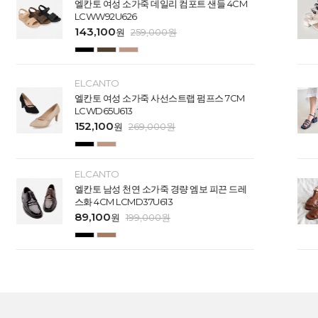
엘칸토 여성 소가죽 데일리 컴포트 샌들 4CM
LCWW92U626
143,100
원
259,000
원
ELCANTO
엘칸토 여성 소가죽 사선스트랩 펌프스 7CM
LCWD65U613
152,100
원
269,000
원
ELCANTO
엘칸토 남성 천연 소가죽 경량 엠보 피끈 드레
스화 4CM LCMD37U613
89,100
원
199,000
원