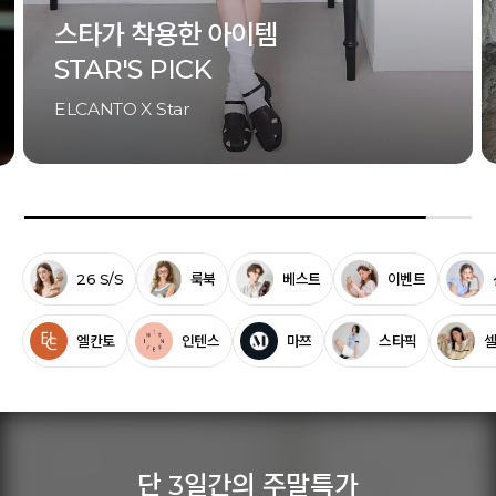
셀럽이 착용한 아이템
CELEB'S PICK
ELCANTO X Celeb
26 S/S
룩북
베스트
이벤트
엘칸토
인텐스
마쯔
스타픽
단 3일간의 주말특가