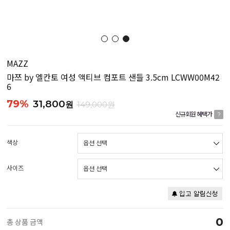
MAZZ
마쯔 by 엘칸토 여성 액티브 컴포트 샌들 3.5cm LCWW00M42
6
79%
31,800
원
149,000원
신규회원 혜택가
?
색상
사이즈
0
총 상품 금액