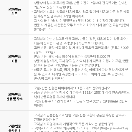
상품상세 정보에 표시된 교환/반품 기간이 7일보다 긴 경우에는 안내된
기간으로 신청이 가능합니다.
교환/반품
고객님이 받으신 상품의 내용이 표시 광고 및 계약 내용과 다른 경우 상품
기준
을 수령하신 날로부터 3개월 이내이며,
그 사실을 안 날(알 수 있었던 날) 부터 30일 이내 신청이 가능합니다.
반품 시 제공된 사은품은 모두 회수하며 회수가 되지 않으면 교환/반품이
불가능합니다.
고객님의 단순변심으로 인한 교환/반품인 경우, 다음과 같이 상품 회수/
배송에 필요한 비용을 고객님께서 부담하셔야 합니다.
교환 비용: 해당 상품 회수 및 재배송에 필요한 교환택배비 (편도2,500원
/왕복5,000원)
교환/반품
반품 비용: 해당 상품 회수에 필요한 반품택배비 5,000 원
비용
상품의 불량/하자, 표시 광고 및 계약 내용과 다르게 이행되어 교환/반품
을 하시는 경우 교환/반품 비용은 업체부담입니다.
상품은 모니터 해상도, 밝기, 컴퓨터 사양, 이미지에 따라 색상 차이가 있
을 수 있으며, 디자인 측정법에 따라 사이즈 차이가 있을 수 있습니다.
(배송비 고객 전액부담)
교환/반품 신청은 마이페이지>1:1문의에서 접수하십시오.
상품 반송은 고객님께서 CJ대한통운(1588-1255)에 직접 원송장번호로
교환/반품
택배 반품요청을 하셔야 합니다.
신청 및 주소
교환/반품 주소 : 경기 평택시 도일동 도일로 327 / CJ대한통운 엘칸토
직영팀
고객님의 단순변심으로 인한 교환/반품 요청이 상품을 수령한 날로부터
7일을 경과한 경우
고객님의 요청에 따라 개별적으로 주문 제작되는 상품의 경우
교환/반품
교환은 사이즈 교환만 가능하며, 타 디자인 교환을 원하는 경우 주문제품
불가안내