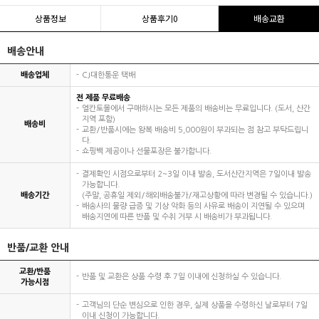
상품정보
상품후기
0
배송교환
배송안내
배송업체
CJ대한통운 택배
전 제품 무료배송
엘칸토몰에서 구매하시는 모든 제품의 배송비는 무료입니다. (도서, 산간
지역 포함)
배송비
교환/반품시에는 왕복 배송비 5,000원이 부과되는 점 참고 부탁드립니
다.
쇼핑백 제공이나 선물포장은 불가합니다.
결제확인 시점으로부터 2~3일 이내 발송, 도서산간지역은 7일이내 발송
가능합니다.
배송기간
(주말, 공휴일 제외/해외배송불가/재고상황에 따라 변경될 수 있습니다.)
배송사의 물량 급증 및 기상 악화 등의 사유로 배송이 지연될 수 있으며
배송지연에 따른 반품 및 수취 거부 시 배송비가 부과됩니다.
반품/교환 안내
교환/반품
반품 및 교환은 상품 수령 후 7일 이내에 신청하실 수 있습니다.
가능시점
고객님의 단순 변심으로 인한 경우, 실제 상품을 수령하신 날로부터 7일
이내 신청이 가능합니다.