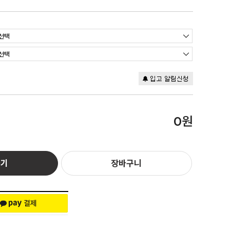
원
0
하기
장바구니