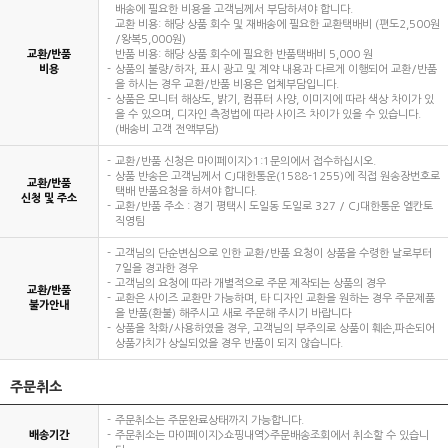
배송에 필요한 비용을 고객님께서 부담하셔야 합니다.
교환 비용: 해당 상품 회수 및 재배송에 필요한 교환택배비 (편도2,500원
/왕복5,000원)
교환/반품
반품 비용: 해당 상품 회수에 필요한 반품택배비 5,000 원
비용
상품의 불량/하자, 표시 광고 및 계약 내용과 다르게 이행되어 교환/반품
을 하시는 경우 교환/반품 비용은 업체부담입니다.
상품은 모니터 해상도, 밝기, 컴퓨터 사양, 이미지에 따라 색상 차이가 있
을 수 있으며, 디자인 측정법에 따라 사이즈 차이가 있을 수 있습니다.
(배송비 고객 전액부담)
교환/반품 신청은 마이페이지>1:1문의에서 접수하십시오.
상품 반송은 고객님께서 CJ대한통운(1588-1255)에 직접 원송장번호로
교환/반품
택배 반품요청을 하셔야 합니다.
신청 및 주소
교환/반품 주소 : 경기 평택시 도일동 도일로 327 / CJ대한통운 엘칸토
직영팀
고객님의 단순변심으로 인한 교환/반품 요청이 상품을 수령한 날로부터
7일을 경과한 경우
고객님의 요청에 따라 개별적으로 주문 제작되는 상품의 경우
교환/반품
교환은 사이즈 교환만 가능하며, 타 디자인 교환을 원하는 경우 주문제품
불가안내
을 반품(환불) 해주시고 새로 주문해 주시기 바랍니다
상품을 착화/사용하였을 경우, 고객님의 부주의로 상품이 훼손,파손되어
상품가치가 상실되었을 경우 반품이 되지 않습니다.
주문취소
주문취소는 주문완료상태까지 가능합니다.
배송기간
주문취소는 마이페이지>쇼핑내역>주문배송조회에서 취소할 수 있습니