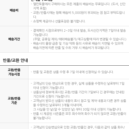
엘칸토몰에서 구매하시는 모든 제품의 배송비는 무료입니다. (도서, 산간
지역 포함)
배송비
교환/반품시에는 왕복 배송비 5,000원이 부과되는 점 참고 부탁드립니
다.
쇼핑백 제공이나 선물포장은 불가합니다.
결제확인 시점으로부터 2~3일 이내 발송, 도서산간지역은 7일이내 발송
가능합니다.
배송기간
(주말, 공휴일 제외/해외배송불가/재고상황에 따라 변경될 수 있습니다.)
배송사의 물량 급증 및 기상 악화 등의 사유로 배송이 지연될 수 있으며
배송지연에 따른 반품 및 수취 거부 시 배송비가 부과됩니다.
반품/교환 안내
교환/반품
반품 및 교환은 상품 수령 후 7일 이내에 신청하실 수 있습니다.
가능시점
고객님의 단순 변심으로 인한 경우, 실제 상품을 수령하신 날로부터 7일
이내 신청이 가능합니다.
상품상세 정보에 표시된 교환/반품 기간이 7일보다 긴 경우에는 안내된
기간으로 신청이 가능합니다.
교환/반품
고객님이 받으신 상품의 내용이 표시 광고 및 계약 내용과 다른 경우 상품
기준
을 수령하신 날로부터 3개월 이내이며,
그 사실을 안 날(알 수 있었던 날) 부터 30일 이내 신청이 가능합니다.
반품 시 제공된 사은품은 모두 회수하며 회수가 되지 않으면 교환/반품이
불가능합니다.
고객님의 단순변심으로 인한 교환/반품인 경우, 다음과 같이 상품 회수/