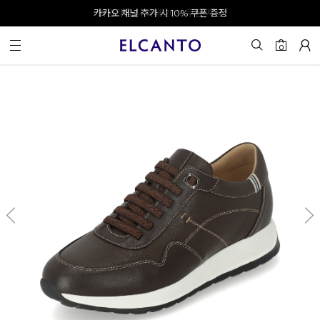
오전 10시 이전 결제 완료 시 오늘 출발!
카카오 채널 추가 시 10% 쿠폰 증정
회원가입 시 최대 20% 쿠폰 지급
0