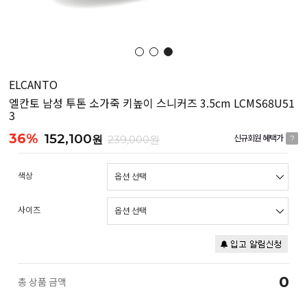
ELCANTO
엘칸토 남성 투톤 소가죽 키높이 스니커즈 3.5cm LCMS68U51
3
36%
152,100
원
239,000원
신규회원 혜택가
?
색상
사이즈
0
총 상품 금액