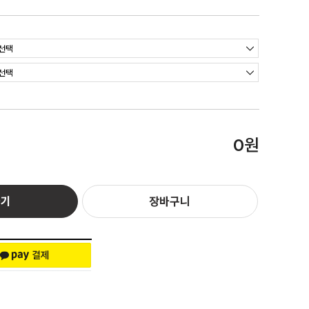
원
0
하기
장바구니