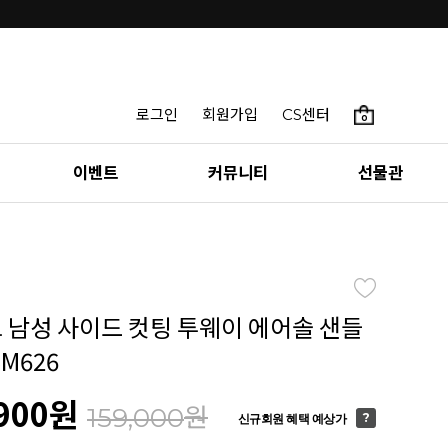
로그인
회원가입
CS센터
0
이벤트
커뮤니티
선물관
토 남성 사이드 컷팅 투웨이 에어솔 샌들
5M626
900
원
원
159,000
신규회원 혜택 예상가