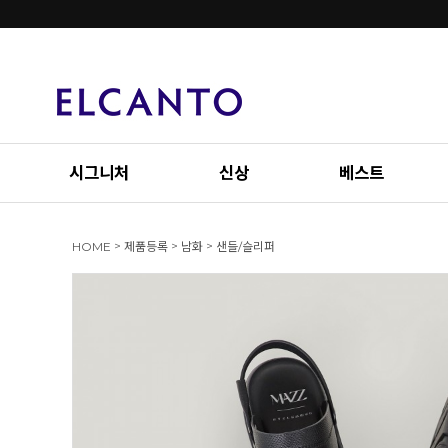
시그니처
신상
베스트
>
>
>
HOME
제품등록
남화
샌들/슬리퍼