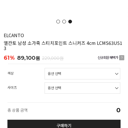
ELCANTO
엘칸토 남성 소가죽 스티치포인트 스니커즈 4cm LCMS63U51
3
61%
89,100
원
229,000원
신규회원 혜택가
?
색상
사이즈
0
총 상품 금액
구매하기