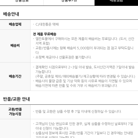
배송안내
배송업체
CJ대한통운 택배
전 제품 무료배송
엘칸토몰에서 구매하시는 모든 제품의 배송비는 무료입니다. (도서, 산간
지역 포함)
배송비
교환/반품시에는 왕복 배송비 5,000원이 부과되는 점 참고 부탁드립니
다.
쇼핑백 제공이나 선물포장은 불가합니다.
결제확인 시점으로부터 2~3일 이내 발송, 도서산간지역은 7일이내 발송
가능합니다.
배송기간
(주말, 공휴일 제외/해외배송불가/재고상황에 따라 변경될 수 있습니다.)
배송사의 물량 급증 및 기상 악화 등의 사유로 배송이 지연될 수 있으며
배송지연에 따른 반품 및 수취 거부 시 배송비가 부과됩니다.
반품/교환 안내
교환/반품
반품 및 교환은 상품 수령 후 7일 이내에 신청하실 수 있습니다.
가능시점
고객님의 단순 변심으로 인한 경우, 실제 상품을 수령하신 날로부터 7일
이내 신청이 가능합니다.
상품상세 정보에 표시된 교환/반품 기간이 7일보다 긴 경우에는 안내된
기간으로 신청이 가능합니다.