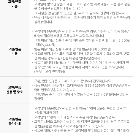
교환/반품
고객님이 받으신 상품의 내용이 표시 광고 및 계약 내용과 다른 경우 상품
기준
을 수령하신 날로부터 3개월 이내이며,
그 사실을 안 날(알 수 있었던 날) 부터 30일 이내 신청이 가능합니다.
반품 시 제공된 사은품은 모두 회수하며 회수가 되지 않으면 교환/반품이
불가능합니다.
고객님의 단순변심으로 인한 교환/반품인 경우, 다음과 같이 상품 회수/
배송에 필요한 비용을 고객님께서 부담하셔야 합니다.
교환 비용: 해당 상품 회수 및 재배송에 필요한 교환택배비 (편도2,500원
/왕복5,000원)
교환/반품
반품 비용: 해당 상품 회수에 필요한 반품택배비 5,000 원
비용
상품의 불량/하자, 표시 광고 및 계약 내용과 다르게 이행되어 교환/반품
을 하시는 경우 교환/반품 비용은 업체부담입니다.
상품은 모니터 해상도, 밝기, 컴퓨터 사양, 이미지에 따라 색상 차이가 있
을 수 있으며, 디자인 측정법에 따라 사이즈 차이가 있을 수 있습니다.
(배송비 고객 전액부담)
교환/반품 신청은 마이페이지>1:1문의에서 접수하십시오.
상품 반송은 고객님께서 CJ대한통운(1588-1255)에 직접 원송장번호로
교환/반품
택배 반품요청을 하셔야 합니다.
신청 및 주소
교환/반품 주소 : 경기 평택시 도일동 도일로 327 / CJ대한통운 엘칸토
직영팀
고객님의 단순변심으로 인한 교환/반품 요청이 상품을 수령한 날로부터
7일을 경과한 경우
고객님의 요청에 따라 개별적으로 주문 제작되는 상품의 경우
교환/반품
교환은 사이즈 교환만 가능하며, 타 디자인 교환을 원하는 경우 주문제품
불가안내
을 반품(환불) 해주시고 새로 주문해 주시기 바랍니다
상품을 착화/사용하였을 경우, 고객님의 부주의로 상품이 훼손,파손되어