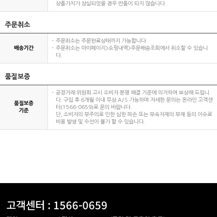
상품가치가 상실되었을 경우 반품이 되지 않습니다.
주문취소
주문취소는 주문완료상태까지 가능합니다.
배송기간
주문취소는 마이페이지>쇼핑내역>주문배송조회에서 취소할 수 있습니
다.
품질보증
공정거래 위원회 고시 소비자 분쟁 해결 기준에 의거하여 보상해 드립니
다. 구입 후 6개월 이내 무상 A/S 가능하며 자세한 문의는 온라인 고객센
품질보증
터(1566-0659)로 문의 바랍니다.
기준
단, 소비자의 부주의로 인한 심한 파손 또는 부속자재의 부재 등의 이슈로
비용 발생 및 수선이 불가 할 수 있습니다.
고객센터 :
1566-0659