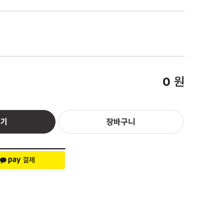
원
0
하기
장바구니