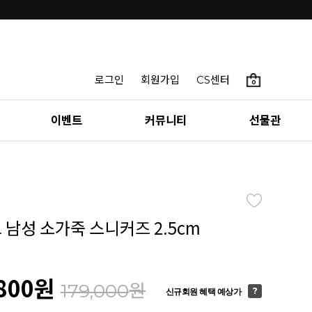
로그인
회원가입
CS센터
0
이벤트
커뮤니티
선물관
 남성 소가죽 스니커즈 2.5cm
800
원
원
179,000
신규회원 혜택 예상가