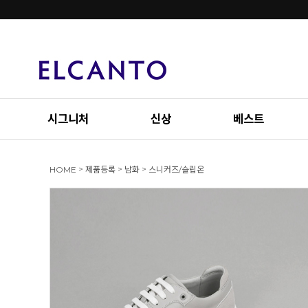
시그니처
신상
베스트
>
>
>
HOME
제품등록
남화
스니커즈/슬립온