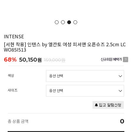
INTENSE
[서현 착용] 인텐스 by 엘칸토 여성 피셔맨 오픈슈즈 2.5cm LC
WO85I513
68%
50,150
원
159,000원
신규회원 혜택가
?
색상
사이즈
0
총 상품 금액