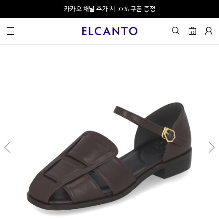
오전 10시 이전 결제 완료 시 오늘 출발!
카카오 채널 추가 시 10% 쿠폰 증정
회원가입 시 최대 20% 쿠폰 지급
0