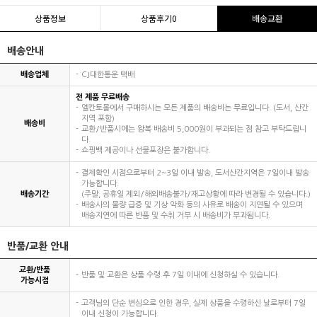
상품정보
상품후기
0
배송교환
배송안내
배송업체
CJ대한통운 택배
전 제품 무료배송
엘칸토몰에서 구매하시는 모든 제품의 배송비는 무료입니다. (도서, 산간
지역 포함)
배송비
교환/반품시에는 왕복 배송비 5,000원이 부과되는 점 참고 부탁드립니
다.
쇼핑백 제공이나 선물포장은 불가합니다.
결제확인 시점으로부터 2~3일 이내 발송, 도서산간지역은 7일이내 발송
가능합니다.
배송기간
(주말, 공휴일 제외/해외배송불가/재고상황에 따라 변경될 수 있습니다.)
배송사의 물량 급증 및 기상 악화 등의 사유로 배송이 지연될 수 있으며
배송지연에 따른 반품 및 수취 거부 시 배송비가 부과됩니다.
반품/교환 안내
교환/반품
반품 및 교환은 상품 수령 후 7일 이내에 신청하실 수 있습니다.
가능시점
고객님의 단순 변심으로 인한 경우, 실제 상품을 수령하신 날로부터 7일
이내 신청이 가능합니다.