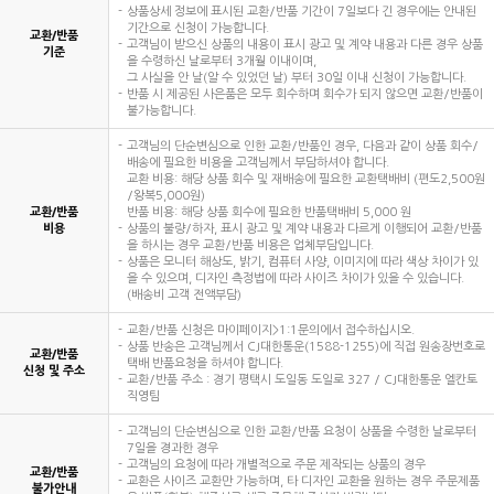
상품상세 정보에 표시된 교환/반품 기간이 7일보다 긴 경우에는 안내된
기간으로 신청이 가능합니다.
교환/반품
고객님이 받으신 상품의 내용이 표시 광고 및 계약 내용과 다른 경우 상품
기준
을 수령하신 날로부터 3개월 이내이며,
그 사실을 안 날(알 수 있었던 날) 부터 30일 이내 신청이 가능합니다.
반품 시 제공된 사은품은 모두 회수하며 회수가 되지 않으면 교환/반품이
불가능합니다.
고객님의 단순변심으로 인한 교환/반품인 경우, 다음과 같이 상품 회수/
배송에 필요한 비용을 고객님께서 부담하셔야 합니다.
교환 비용: 해당 상품 회수 및 재배송에 필요한 교환택배비 (편도2,500원
/왕복5,000원)
교환/반품
반품 비용: 해당 상품 회수에 필요한 반품택배비 5,000 원
비용
상품의 불량/하자, 표시 광고 및 계약 내용과 다르게 이행되어 교환/반품
을 하시는 경우 교환/반품 비용은 업체부담입니다.
상품은 모니터 해상도, 밝기, 컴퓨터 사양, 이미지에 따라 색상 차이가 있
을 수 있으며, 디자인 측정법에 따라 사이즈 차이가 있을 수 있습니다.
(배송비 고객 전액부담)
교환/반품 신청은 마이페이지>1:1문의에서 접수하십시오.
상품 반송은 고객님께서 CJ대한통운(1588-1255)에 직접 원송장번호로
교환/반품
택배 반품요청을 하셔야 합니다.
신청 및 주소
교환/반품 주소 : 경기 평택시 도일동 도일로 327 / CJ대한통운 엘칸토
직영팀
고객님의 단순변심으로 인한 교환/반품 요청이 상품을 수령한 날로부터
7일을 경과한 경우
고객님의 요청에 따라 개별적으로 주문 제작되는 상품의 경우
교환/반품
교환은 사이즈 교환만 가능하며, 타 디자인 교환을 원하는 경우 주문제품
불가안내