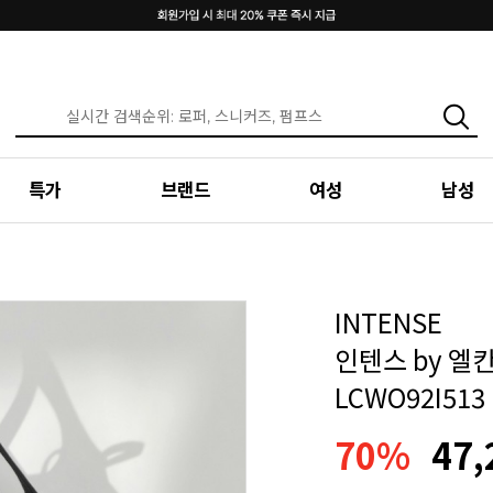
특가
브랜드
여성
남성
INTENSE
인텐스 by 엘
LCWO92I513
70%
47,