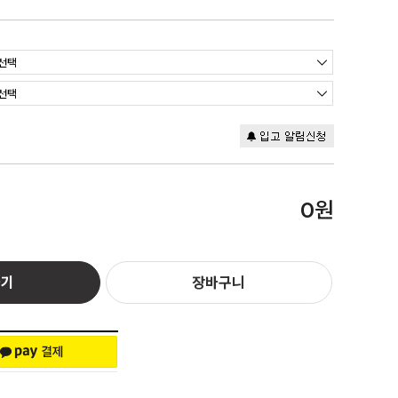
원
0
하기
장바구니