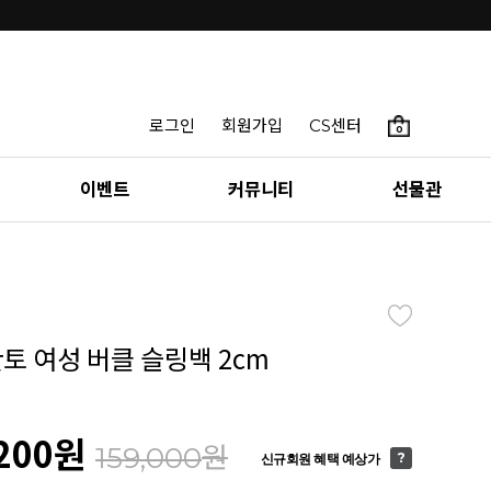
로그인
회원가입
CS센터
0
이벤트
커뮤니티
선물관
칸토 여성 버클 슬링백 2cm
200
원
원
159,000
신규회원 혜택 예상가