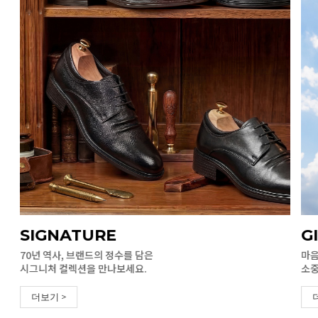
SIGNATURE
G
70년 역사, 브랜드의 정수를 담은
마음
시그니처 컬렉션을 만나보세요.
소중
더보기 >