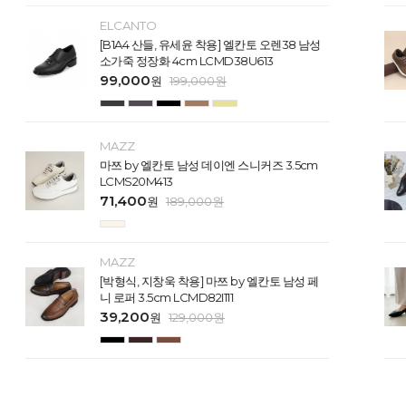
ELCANTO
[B1A4 산들, 유세윤 착용] 엘칸토 오렌38 남성
소가죽 정장화 4cm LCMD38U613
99,000
원
199,000
원
MAZZ
마쯔 by 엘칸토 남성 데이엔 스니커즈 3.5cm
LCMS20M413
71,400
원
189,000
원
MAZZ
[박형식, 지창욱 착용] 마쯔 by 엘칸토 남성 페
니 로퍼 3.5cm LCMD82I111
39,200
원
129,000
원