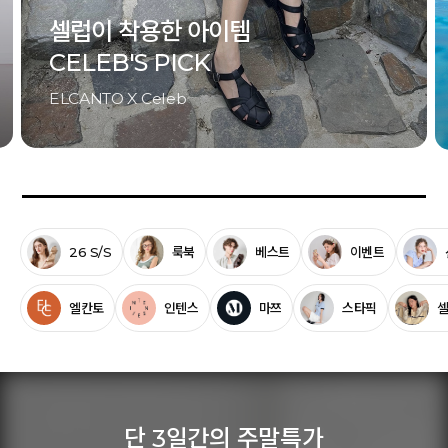
셀럽이 착용한 아이템
CELEB'S PICK
ELCANTO X Celeb
26 S/S
룩북
베스트
이벤트
엘칸토
인텐스
마쯔
스타픽
단 3일간의 주말특가