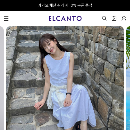
오전 10시 이전 결제 완료 시 오늘 출발!
카카오 채널 추가 시 10% 쿠폰 증정
회원가입 시 최대 20% 쿠폰 지급
0