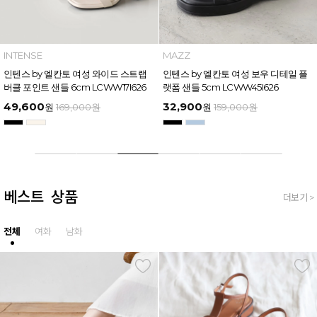
MAZZ
MAZZ
마쯔 by 엘칸토 남성 트리플 스트랩 벨
마쯔 by 엘칸토 여성 링크 장식 플랫폼
크로 슬라이드 4.5cm LCMW61M626
샌들 6cm LCWW50M626
35,900
54,400
원
159,000
원
원
169,000
원
베스트 상품
더보기 >
전체
여화
남화