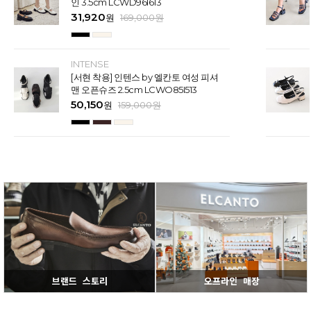
인 3.5cm LCWD96I613
31,920
원
169,000
원
INTENSE
[서현 착용] 인텐스 by 엘칸토 여성 피셔
맨 오픈슈즈 2.5cm LCWO85I513
50,150
원
159,000
원
브랜드 스토리
오프라인 매장