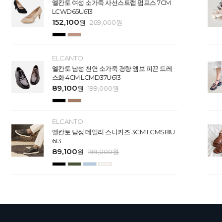
엘칸토 여성 소가죽 사선스트랩 펌프스 7CM
LCWD65U613
152,100
원
269,000
원
ELCANTO
엘칸토 남성 천연 소가죽 경량 엠보 피끈 드레
스화 4CM LCMD37U613
89,100
원
199,000
원
ELCANTO
엘칸토 남성 데일리 스니커즈 3CM LCMS81U
613
89,100
원
199,000
원