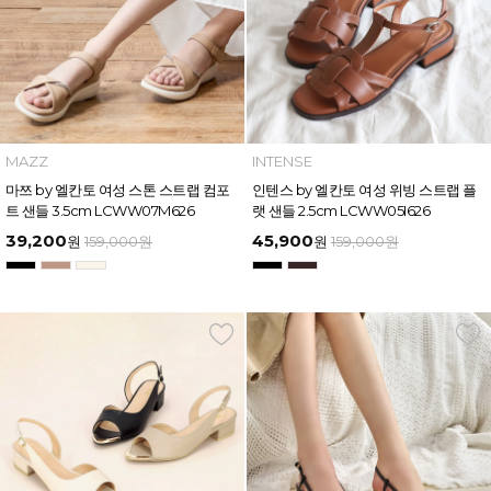
MAZZ
INTENSE
마쯔 by 엘칸토 여성 스톤 스트랩 컴포
인텐스 by 엘칸토 여성 위빙 스트랩 플
트 샌들 3.5cm LCWW07M626
랫 샌들 2.5cm LCWW05I626
39,200
45,900
원
159,000
원
원
159,000
원