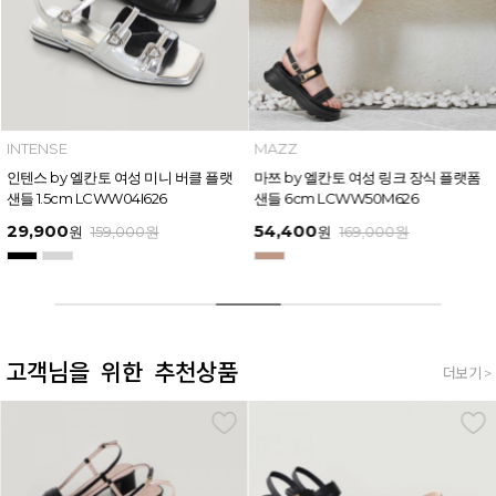
INTENSE
MAZZ
인텐스 by 엘칸토 여성 미니 버클 플랫
마쯔 by 엘칸토 여성 링크 장식 플랫폼
샌들 1.5cm LCWW04I626
샌들 6cm LCWW50M626
29,900
54,400
원
159,000
원
원
169,000
원
고객님을 위한 추천상품
더보기 >