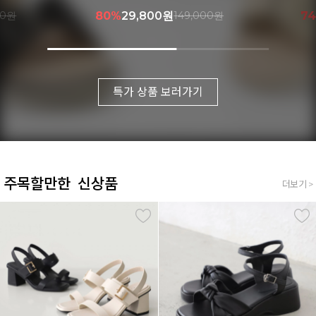
000원
74%
41,900원
159,000원
7
특가 상품 보러가기
주목할만한 신상품
더보기 >