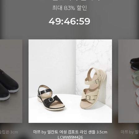
최대 83% 할인
49:46:57
들 3.5cm
마쯔 by 엘칸토 여성 펀칭디테일 케이지 오픈 슈
마쯔 by
즈 2.5cm LCWC93M613