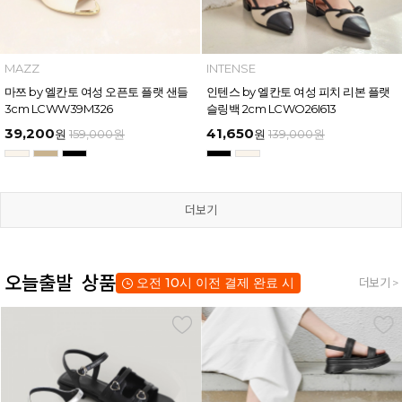
MAZZ
INTENSE
마쯔 by 엘칸토 여성 오픈토 플랫 샌들
인텐스 by 엘칸토 여성 피치 리본 플랫
3cm LCWW39M326
슬링백 2cm LCWO26I613
39,200
41,650
원
159,000
원
원
139,000
원
더보기
오늘출발 상품
오전 10시 이전 결제 완료 시
더보기 >