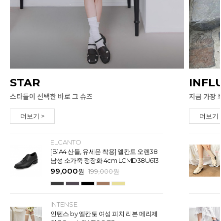
STAR
INFL
스타들이 선택한 바로 그 슈즈
지금 가장 
더보기 >
더보기 
ELCANTO
[B1A4 산들, 유세윤 착용] 엘칸토 오렌38
남성 소가죽 정장화 4cm LCMD38U613
99,000
원
199,000
원
INTENSE
인텐스 by 엘칸토 여성 피치 리본 메리제