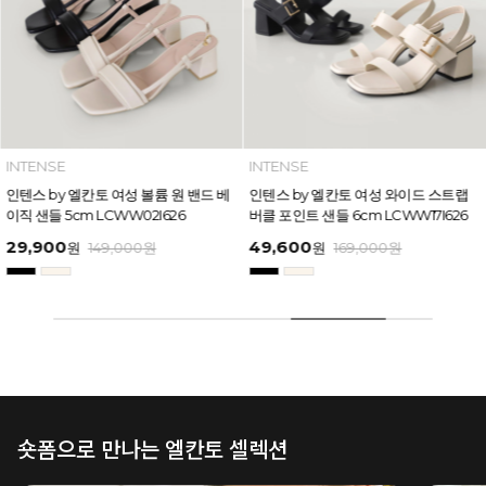
INTENSE
INTENSE
인텐스 by 엘칸토 여성 볼륨 원 밴드 베
인텐스 by 엘칸토 여성 와이드 스트랩
이직 샌들 5cm LCWW02I626
버클 포인트 샌들 6cm LCWW17I626
29,900
49,600
원
149,000
원
원
169,000
원
숏폼으로 만나는 엘칸토 셀렉션