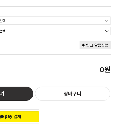
원
0
하기
장바구니