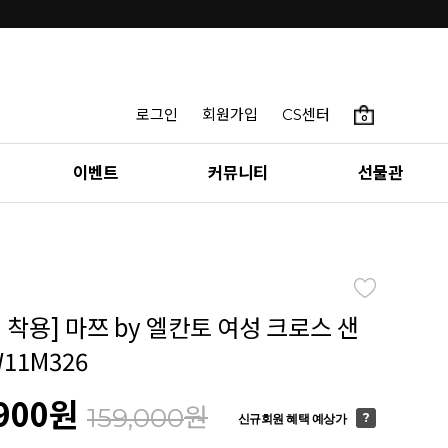
로그인
회원가입
CS센터
0
이벤트
커뮤니티
선물관
 착용] 마쯔 by 엘칸토 여성 크로스 샌
W11M326
900
원
원
159,000
신규회원 혜택 예상가