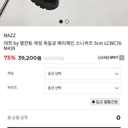
MAZZ
마쯔 by 엘칸토 여성 독일군 메리제인 스니커즈 5cm LCWC76
M439
75%
39,200
원
159,000원
신규회원 혜택가
?
색상
사이즈
0
총 상품 금액