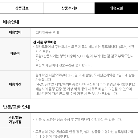
상품정보
상품후기
0
배송교환
배송안내
배송업체
CJ대한통운 택배
전 제품 무료배송
엘칸토몰에서 구매하시는 모든 제품의 배송비는 무료입니다. (도서, 산간
지역 포함)
배송비
교환/반품시에는 왕복 배송비 5,000원이 부과되는 점 참고 부탁드립니
다.
쇼핑백 제공이나 선물포장은 불가합니다.
결제확인 시점으로부터 2~3일 이내 발송, 도서산간지역은 7일이내 발송
가능합니다.
배송기간
(주말, 공휴일 제외/해외배송불가/재고상황에 따라 변경될 수 있습니다.)
배송사의 물량 급증 및 기상 악화 등의 사유로 배송이 지연될 수 있으며
배송지연에 따른 반품 및 수취 거부 시 배송비가 부과됩니다.
반품/교환 안내
교환/반품
반품 및 교환은 상품 수령 후 7일 이내에 신청하실 수 있습니다.
가능시점
고객님의 단순 변심으로 인한 경우, 실제 상품을 수령하신 날로부터 7일
이내 신청이 가능합니다.