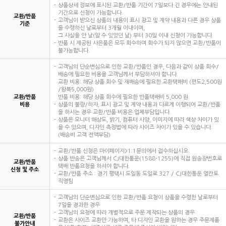
상품상세 정보에 표시된 교환/반품 기간이 7일보다 긴 경우에는 안내된
기간으로 신청이 가능합니다.
교환/반품
고객님이 받으신 상품의 내용이 표시 광고 및 계약 내용과 다른 경우 상품
기준
을 수령하신 날로부터 3개월 이내이며,
그 사실을 안 날(알 수 있었던 날) 부터 30일 이내 신청이 가능합니다.
반품 시 제공된 사은품은 모두 회수하며 회수가 되지 않으면 교환/반품이
불가능합니다.
고객님의 단순변심으로 인한 교환/반품인 경우, 다음과 같이 상품 회수/
배송에 필요한 비용을 고객님께서 부담하셔야 합니다.
교환 비용: 해당 상품 회수 및 재배송에 필요한 교환택배비 (편도2,500원
/왕복5,000원)
교환/반품
반품 비용: 해당 상품 회수에 필요한 반품택배비 5,000 원
비용
상품의 불량/하자, 표시 광고 및 계약 내용과 다르게 이행되어 교환/반품
을 하시는 경우 교환/반품 비용은 업체부담입니다.
상품은 모니터 해상도, 밝기, 컴퓨터 사양, 이미지에 따라 색상 차이가 있
을 수 있으며, 디자인 측정법에 따라 사이즈 차이가 있을 수 있습니다.
(배송비 고객 전액부담)
교환/반품 신청은 마이페이지>1:1문의에서 접수하십시오.
상품 반송은 고객님께서 CJ대한통운(1588-1255)에 직접 원송장번호로
교환/반품
택배 반품요청을 하셔야 합니다.
신청 및 주소
교환/반품 주소 : 경기 평택시 도일동 도일로 327 / CJ대한통운 엘칸토
직영팀
고객님의 단순변심으로 인한 교환/반품 요청이 상품을 수령한 날로부터
7일을 경과한 경우
고객님의 요청에 따라 개별적으로 주문 제작되는 상품의 경우
교환/반품
교환은 사이즈 교환만 가능하며, 타 디자인 교환을 원하는 경우 주문제품
불가안내