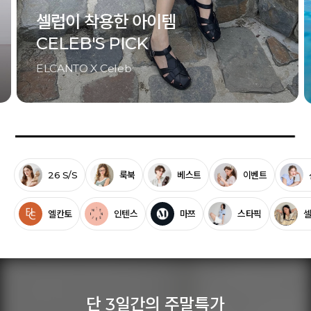
셀럽이 착용한 아이템
CELEB'S PICK
ELCANTO X Celeb
26 S/S
룩북
베스트
이벤트
엘칸토
인텐스
마쯔
스타픽
단 3일간의 주말특가