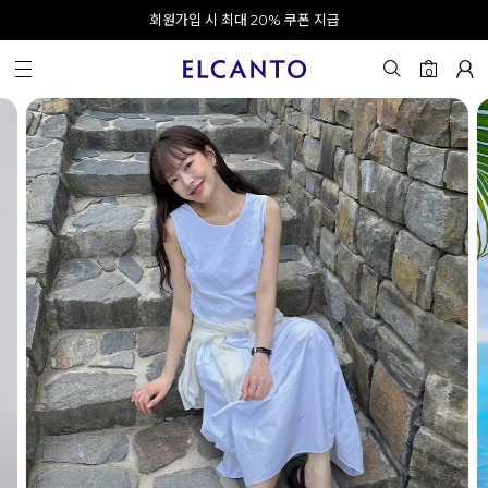
오전 10시 이전 결제 완료 시 오늘 출발!
카카오 채널 추가 시 10% 쿠폰 증정
회원가입 시 최대 20% 쿠폰 지급
0