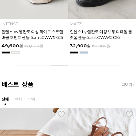
INTENSE
MAZZ
인텐스 by 엘칸토 여성 와이드 스트랩
인텐스 by 엘칸토 여성 보우 디테일 플
버클 포인트 샌들 6cm LCWW17I626
랫폼 샌들 5cm LCWW45I626
49,600
32,900
원
169,000
원
원
159,000
원
베스트 상품
더보기 >
전체
여화
남화