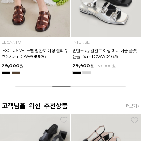
INTENSE
MAZZ
인텐스 by 엘칸토 여성 미니 버클 플랫
마쯔 by 엘칸토 여성 링크 장식 플랫폼
샌들 1.5cm LCWW04I626
샌들 6cm LCWW50M626
29,900
54,400
원
159,000
원
원
169,000
원
고객님을 위한 추천상품
더보기 >