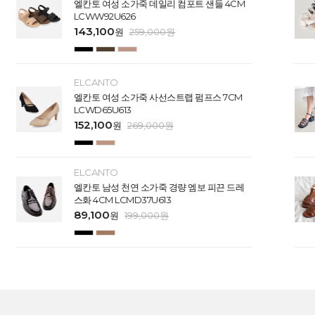
엘칸토 여성 소가죽 데일리 컴포트 샌들 4CM
LCWW92U626
143,100
원
259,000
원
ELCANTO
엘칸토 여성 소가죽 사선스트랩 펌프스 7CM
LCWD65U613
152,100
원
269,000
원
ELCANTO
엘칸토 남성 천연 소가죽 경량 엠보 피끈 드레
스화 4CM LCMD37U613
89,100
원
199,000
원