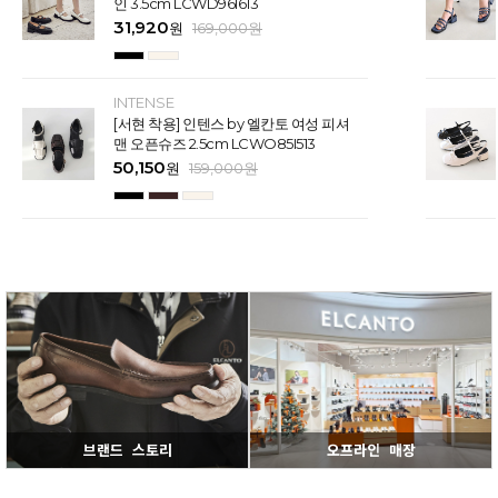
인 3.5cm LCWD96I613
31,920
원
169,000
원
INTENSE
[서현 착용] 인텐스 by 엘칸토 여성 피셔
맨 오픈슈즈 2.5cm LCWO85I513
50,150
원
159,000
원
브랜드 스토리
오프라인 매장