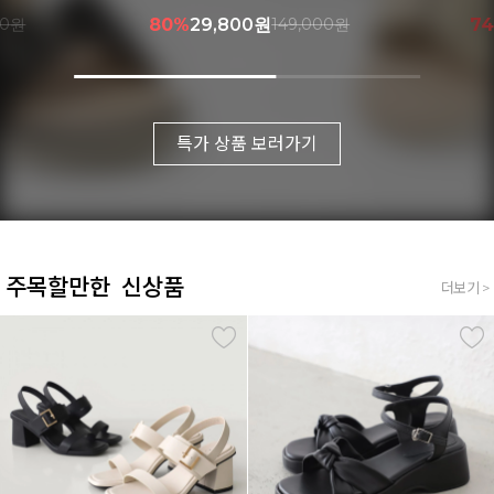
000원
74%
41,900원
159,000원
7
특가 상품 보러가기
주목할만한 신상품
더보기 >