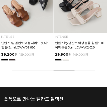
INTENSE
INTENSE
인텐스 by 엘칸토 여성 볼륨 원 밴드 베
인텐스 by 엘칸토 여성 와이드 스트랩
이직 샌들 5cm LCWW02I626
버클 포인트 샌들 6cm LCWW17I626
29,900
49,600
원
149,000
원
원
169,000
원
숏폼으로 만나는 엘칸토 셀렉션