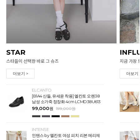
STAR
INFL
스타들이 선택한 바로 그 슈즈
지금 가장 
더보기 >
더보기 
ELCANTO
[B1A4 산들, 유세윤 착용] 엘칸토 오렌38
남성 소가죽 정장화 4cm LCMD38U613
99,000
원
199,000
원
INTENSE
인텐스 by 엘칸토 여성 피치 리본 메리제