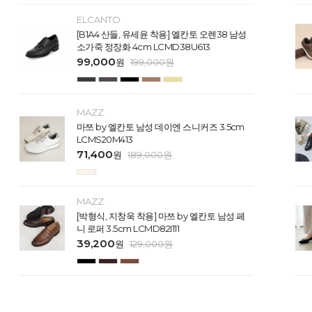
ELCANTO
[B1A4 산들, 유세윤 착용] 엘칸토 오렌38 남성
소가죽 정장화 4cm LCMD38U613
99,000
원
199,000
원
MAZZ
마쯔 by 엘칸토 남성 데이엔 스니커즈 3.5cm
LCMS20M413
71,400
원
189,000
원
MAZZ
[박형식, 지창욱 착용] 마쯔 by 엘칸토 남성 페
니 로퍼 3.5cm LCMD82I111
39,200
원
129,000
원