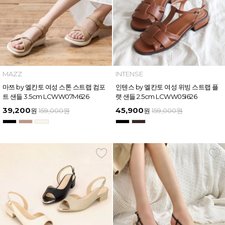
MAZZ
INTENSE
마쯔 by 엘칸토 여성 스톤 스트랩 컴포
인텐스 by 엘칸토 여성 위빙 스트랩 플
트 샌들 3.5cm LCWW07M626
랫 샌들 2.5cm LCWW05I626
39,200
45,900
원
159,000
원
원
159,000
원