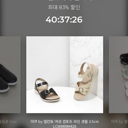
최대 83% 할인
40:37:24
들 3.5cm
마쯔 by 엘칸토 여성 펀칭디테일 케이지 오픈 슈
마쯔 by
즈 2.5cm LCWC93M613