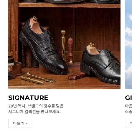
SIGNATURE
G
70년 역사, 브랜드의 정수를 담은
마음
시그니처 컬렉션을 만나보세요.
소중
더보기 >