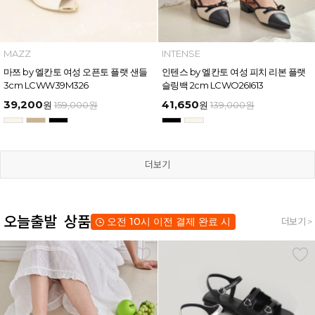
MAZZ
INTENSE
마쯔 by 엘칸토 여성 오픈토 플랫 샌들
인텐스 by 엘칸토 여성 피치 리본 플랫
3cm LCWW39M326
슬링백 2cm LCWO26I613
39,200
41,650
원
159,000
원
원
139,000
원
더보기
오늘출발 상품
오전 10시 이전 결제 완료 시
더보기 >