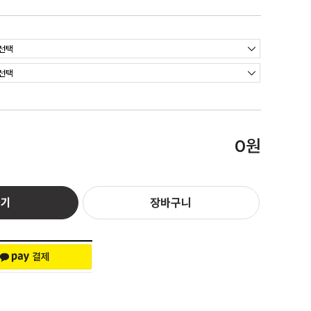
원
0
하기
장바구니