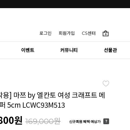
로그인
회원가입
CS센터
0
이벤트
커뮤니티
선물관
착용] 마쯔 by 엘칸토 여성 크래프트 메
 5cm LCWC93M513
800
원
원
169,000
신규회원 혜택 예상가