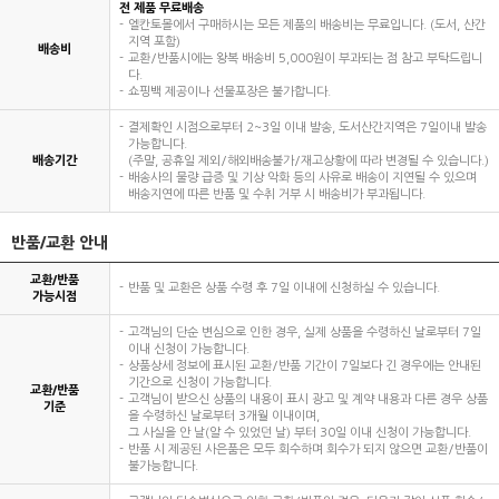
전 제품 무료배송
엘칸토몰에서 구매하시는 모든 제품의 배송비는 무료입니다. (도서, 산간
지역 포함)
배송비
교환/반품시에는 왕복 배송비 5,000원이 부과되는 점 참고 부탁드립니
다.
쇼핑백 제공이나 선물포장은 불가합니다.
결제확인 시점으로부터 2~3일 이내 발송, 도서산간지역은 7일이내 발송
가능합니다.
배송기간
(주말, 공휴일 제외/해외배송불가/재고상황에 따라 변경될 수 있습니다.)
배송사의 물량 급증 및 기상 악화 등의 사유로 배송이 지연될 수 있으며
배송지연에 따른 반품 및 수취 거부 시 배송비가 부과됩니다.
반품/교환 안내
교환/반품
반품 및 교환은 상품 수령 후 7일 이내에 신청하실 수 있습니다.
가능시점
고객님의 단순 변심으로 인한 경우, 실제 상품을 수령하신 날로부터 7일
이내 신청이 가능합니다.
상품상세 정보에 표시된 교환/반품 기간이 7일보다 긴 경우에는 안내된
기간으로 신청이 가능합니다.
교환/반품
고객님이 받으신 상품의 내용이 표시 광고 및 계약 내용과 다른 경우 상품
기준
을 수령하신 날로부터 3개월 이내이며,
그 사실을 안 날(알 수 있었던 날) 부터 30일 이내 신청이 가능합니다.
반품 시 제공된 사은품은 모두 회수하며 회수가 되지 않으면 교환/반품이
불가능합니다.