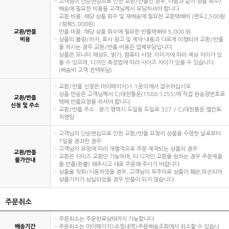
고객님의 단순변심으로 인한 교환/반품인 경우, 다음과 같이 상품 회수/
배송에 필요한 비용을 고객님께서 부담하셔야 합니다.
교환 비용: 해당 상품 회수 및 재배송에 필요한 교환택배비 (편도2,500원
/왕복5,000원)
교환/반품
반품 비용: 해당 상품 회수에 필요한 반품택배비 5,000 원
비용
상품의 불량/하자, 표시 광고 및 계약 내용과 다르게 이행되어 교환/반품
을 하시는 경우 교환/반품 비용은 업체부담입니다.
상품은 모니터 해상도, 밝기, 컴퓨터 사양, 이미지에 따라 색상 차이가 있
을 수 있으며, 디자인 측정법에 따라 사이즈 차이가 있을 수 있습니다.
(배송비 고객 전액부담)
교환/반품 신청은 마이페이지>1:1문의에서 접수하십시오.
상품 반송은 고객님께서 CJ대한통운(1588-1255)에 직접 원송장번호로
교환/반품
택배 반품요청을 하셔야 합니다.
신청 및 주소
교환/반품 주소 : 경기 평택시 도일동 도일로 327 / CJ대한통운 엘칸토
직영팀
고객님의 단순변심으로 인한 교환/반품 요청이 상품을 수령한 날로부터
7일을 경과한 경우
고객님의 요청에 따라 개별적으로 주문 제작되는 상품의 경우
교환/반품
교환은 사이즈 교환만 가능하며, 타 디자인 교환을 원하는 경우 주문제품
불가안내
을 반품(환불) 해주시고 새로 주문해 주시기 바랍니다
상품을 착화/사용하였을 경우, 고객님의 부주의로 상품이 훼손,파손되어
상품가치가 상실되었을 경우 반품이 되지 않습니다.
주문취소
주문취소는 주문완료상태까지 가능합니다.
배송기간
주문취소는 마이페이지>쇼핑내역>주문배송조회에서 취소할 수 있습니