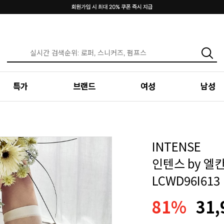
특가
브랜드
여성
남성
INTENSE
인텐스 by 엘
LCWD96I613
81%
31,