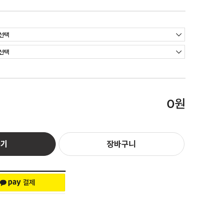
원
0
하기
장바구니