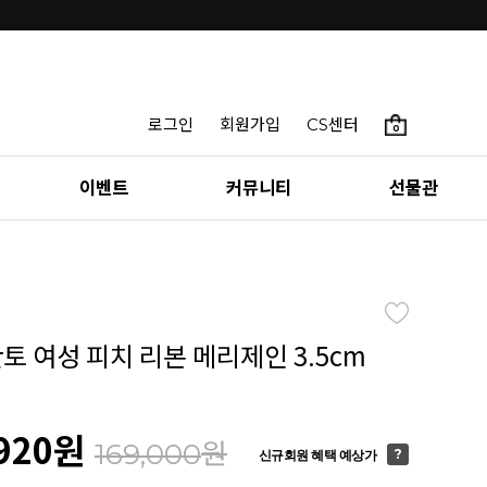
로그인
회원가입
CS센터
0
이벤트
커뮤니티
선물관
칸토 여성 피치 리본 메리제인 3.5cm
920
원
원
169,000
신규회원 혜택 예상가