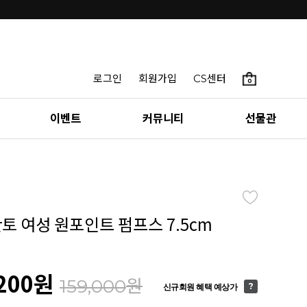
로그인
회원가입
CS센터
0
이벤트
커뮤니티
선물관
칸토 여성 원포인트 펌프스 7.5cm
200
원
원
159,000
신규회원 혜택 예상가