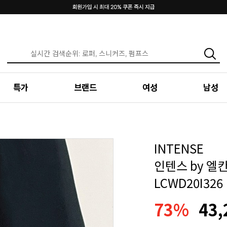
특가
브랜드
여성
남성
INTENSE
인텐스 by 엘
LCWD20I326
73%
43,