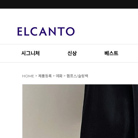
시그니처
신상
베스트
>
>
>
HOME
제품등록
여화
펌프스/슬링백