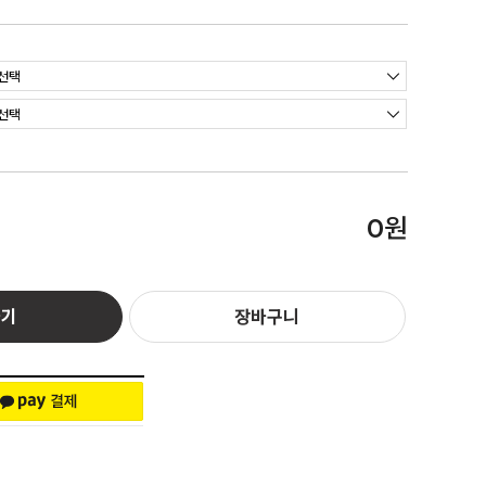
원
0
하기
장바구니