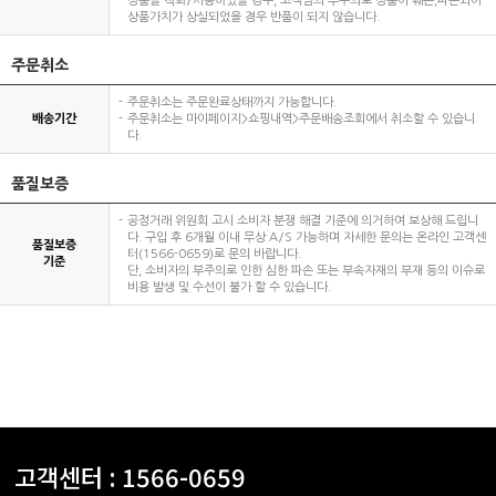
상품을 착화/사용하였을 경우, 고객님의 부주의로 상품이 훼손,파손되어
상품가치가 상실되었을 경우 반품이 되지 않습니다.
주문취소
주문취소는 주문완료상태까지 가능합니다.
배송기간
주문취소는 마이페이지>쇼핑내역>주문배송조회에서 취소할 수 있습니
다.
품질보증
공정거래 위원회 고시 소비자 분쟁 해결 기준에 의거하여 보상해 드립니
다. 구입 후 6개월 이내 무상 A/S 가능하며 자세한 문의는 온라인 고객센
품질보증
터(1566-0659)로 문의 바랍니다.
기준
단, 소비자의 부주의로 인한 심한 파손 또는 부속자재의 부재 등의 이슈로
비용 발생 및 수선이 불가 할 수 있습니다.
고객센터 :
1566-0659