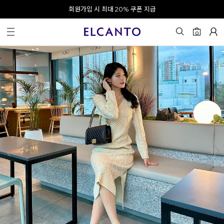
오전 10시 이전 결제 완료 시 오늘 출발!
카카오 채널 추가 시 10% 쿠폰 증정
회원가입 시 최대 20% 쿠폰 지급
0