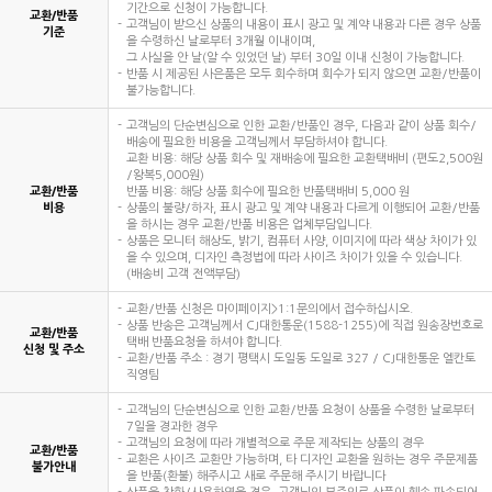
기간으로 신청이 가능합니다.
교환/반품
고객님이 받으신 상품의 내용이 표시 광고 및 계약 내용과 다른 경우 상품
기준
을 수령하신 날로부터 3개월 이내이며,
그 사실을 안 날(알 수 있었던 날) 부터 30일 이내 신청이 가능합니다.
반품 시 제공된 사은품은 모두 회수하며 회수가 되지 않으면 교환/반품이
불가능합니다.
고객님의 단순변심으로 인한 교환/반품인 경우, 다음과 같이 상품 회수/
배송에 필요한 비용을 고객님께서 부담하셔야 합니다.
교환 비용: 해당 상품 회수 및 재배송에 필요한 교환택배비 (편도2,500원
/왕복5,000원)
교환/반품
반품 비용: 해당 상품 회수에 필요한 반품택배비 5,000 원
비용
상품의 불량/하자, 표시 광고 및 계약 내용과 다르게 이행되어 교환/반품
을 하시는 경우 교환/반품 비용은 업체부담입니다.
상품은 모니터 해상도, 밝기, 컴퓨터 사양, 이미지에 따라 색상 차이가 있
을 수 있으며, 디자인 측정법에 따라 사이즈 차이가 있을 수 있습니다.
(배송비 고객 전액부담)
교환/반품 신청은 마이페이지>1:1문의에서 접수하십시오.
상품 반송은 고객님께서 CJ대한통운(1588-1255)에 직접 원송장번호로
교환/반품
택배 반품요청을 하셔야 합니다.
신청 및 주소
교환/반품 주소 : 경기 평택시 도일동 도일로 327 / CJ대한통운 엘칸토
직영팀
고객님의 단순변심으로 인한 교환/반품 요청이 상품을 수령한 날로부터
7일을 경과한 경우
고객님의 요청에 따라 개별적으로 주문 제작되는 상품의 경우
교환/반품
교환은 사이즈 교환만 가능하며, 타 디자인 교환을 원하는 경우 주문제품
불가안내
을 반품(환불) 해주시고 새로 주문해 주시기 바랍니다