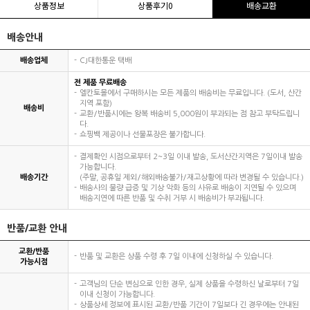
상품정보
상품후기
0
배송교환
배송안내
배송업체
CJ대한통운 택배
전 제품 무료배송
엘칸토몰에서 구매하시는 모든 제품의 배송비는 무료입니다. (도서, 산간
지역 포함)
배송비
교환/반품시에는 왕복 배송비 5,000원이 부과되는 점 참고 부탁드립니
다.
쇼핑백 제공이나 선물포장은 불가합니다.
결제확인 시점으로부터 2~3일 이내 발송, 도서산간지역은 7일이내 발송
가능합니다.
배송기간
(주말, 공휴일 제외/해외배송불가/재고상황에 따라 변경될 수 있습니다.)
배송사의 물량 급증 및 기상 악화 등의 사유로 배송이 지연될 수 있으며
배송지연에 따른 반품 및 수취 거부 시 배송비가 부과됩니다.
반품/교환 안내
교환/반품
반품 및 교환은 상품 수령 후 7일 이내에 신청하실 수 있습니다.
가능시점
고객님의 단순 변심으로 인한 경우, 실제 상품을 수령하신 날로부터 7일
이내 신청이 가능합니다.
상품상세 정보에 표시된 교환/반품 기간이 7일보다 긴 경우에는 안내된