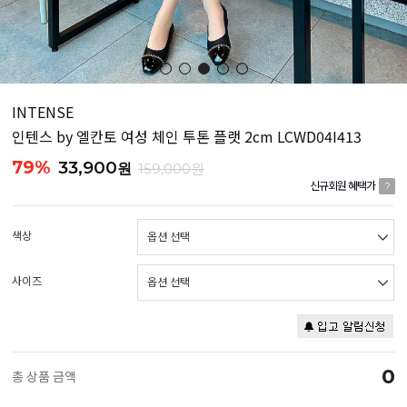
INTENSE
인텐스 by 엘칸토 여성 체인 투톤 플랫 2cm LCWD04I413
79%
33,900
원
159,000원
신규회원 혜택가
?
색상
사이즈
0
총 상품 금액