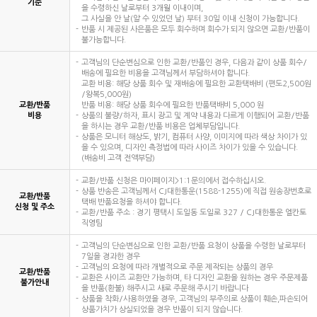
기준
을 수령하신 날로부터 3개월 이내이며,
그 사실을 안 날(알 수 있었던 날) 부터 30일 이내 신청이 가능합니다.
반품 시 제공된 사은품은 모두 회수하며 회수가 되지 않으면 교환/반품이
불가능합니다.
고객님의 단순변심으로 인한 교환/반품인 경우, 다음과 같이 상품 회수/
배송에 필요한 비용을 고객님께서 부담하셔야 합니다.
교환 비용: 해당 상품 회수 및 재배송에 필요한 교환택배비 (편도2,500원
/왕복5,000원)
교환/반품
반품 비용: 해당 상품 회수에 필요한 반품택배비 5,000 원
비용
상품의 불량/하자, 표시 광고 및 계약 내용과 다르게 이행되어 교환/반품
을 하시는 경우 교환/반품 비용은 업체부담입니다.
상품은 모니터 해상도, 밝기, 컴퓨터 사양, 이미지에 따라 색상 차이가 있
을 수 있으며, 디자인 측정법에 따라 사이즈 차이가 있을 수 있습니다.
(배송비 고객 전액부담)
교환/반품 신청은 마이페이지>1:1문의에서 접수하십시오.
상품 반송은 고객님께서 CJ대한통운(1588-1255)에 직접 원송장번호로
교환/반품
택배 반품요청을 하셔야 합니다.
신청 및 주소
교환/반품 주소 : 경기 평택시 도일동 도일로 327 / CJ대한통운 엘칸토
직영팀
고객님의 단순변심으로 인한 교환/반품 요청이 상품을 수령한 날로부터
7일을 경과한 경우
고객님의 요청에 따라 개별적으로 주문 제작되는 상품의 경우
교환/반품
교환은 사이즈 교환만 가능하며, 타 디자인 교환을 원하는 경우 주문제품
불가안내
을 반품(환불) 해주시고 새로 주문해 주시기 바랍니다
상품을 착화/사용하였을 경우, 고객님의 부주의로 상품이 훼손,파손되어
상품가치가 상실되었을 경우 반품이 되지 않습니다.