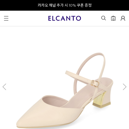
오전 10시 이전 결제 완료 시 오늘 출발!
카카오 채널 추가 시 10% 쿠폰 증정
회원가입 시 최대 20% 쿠폰 지급
0