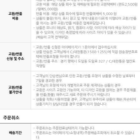
교환 비용: 해당 상품 회수 및 재배송에 필요한 교환택배비 (편도2,500원
/왕복5,000원)
교환/반품
반품 비용: 해당 상품 회수에 필요한 반품택배비 5,000 원
비용
상품의 불량/하자, 표시 광고 및 계약 내용과 다르게 이행되어 교환/반품
을 하시는 경우 교환/반품 비용은 업체부담입니다.
상품은 모니터 해상도, 밝기, 컴퓨터 사양, 이미지에 따라 색상 차이가 있
을 수 있으며, 디자인 측정법에 따라 사이즈 차이가 있을 수 있습니다.
(배송비 고객 전액부담)
교환/반품 신청은 마이페이지>1:1문의에서 접수하십시오.
상품 반송은 고객님께서 CJ대한통운(1588-1255)에 직접 원송장번호로
교환/반품
택배 반품요청을 하셔야 합니다.
신청 및 주소
교환/반품 주소 : 경기 평택시 도일동 도일로 327 / CJ대한통운 엘칸토
직영팀
고객님의 단순변심으로 인한 교환/반품 요청이 상품을 수령한 날로부터
7일을 경과한 경우
고객님의 요청에 따라 개별적으로 주문 제작되는 상품의 경우
교환/반품
교환은 사이즈 교환만 가능하며, 타 디자인 교환을 원하는 경우 주문제품
불가안내
을 반품(환불) 해주시고 새로 주문해 주시기 바랍니다
상품을 착화/사용하였을 경우, 고객님의 부주의로 상품이 훼손,파손되어
상품가치가 상실되었을 경우 반품이 되지 않습니다.
주문취소
주문취소는 주문완료상태까지 가능합니다.
배송기간
주문취소는 마이페이지>쇼핑내역>주문배송조회에서 취소할 수 있습니
다.