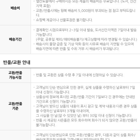
엘칸토몰에서 구매하시는 모든 제품의 배송비는 무료입니다. (도서, 산간
지역 포함)
배송비
교환/반품시에는 왕복 배송비 5,000원이 부과되는 점 참고 부탁드립니
다.
쇼핑백 제공이나 선물포장은 불가합니다.
결제확인 시점으로부터 2~3일 이내 발송, 도서산간지역은 7일이내 발송
가능합니다.
배송기간
(주말, 공휴일 제외/해외배송불가/재고상황에 따라 변경될 수 있습니다.)
배송사의 물량 급증 및 기상 악화 등의 사유로 배송이 지연될 수 있으며
배송지연에 따른 반품 및 수취 거부 시 배송비가 부과됩니다.
반품/교환 안내
교환/반품
반품 및 교환은 상품 수령 후 7일 이내에 신청하실 수 있습니다.
가능시점
고객님의 단순 변심으로 인한 경우, 실제 상품을 수령하신 날로부터 7일
이내 신청이 가능합니다.
상품상세 정보에 표시된 교환/반품 기간이 7일보다 긴 경우에는 안내된
기간으로 신청이 가능합니다.
교환/반품
고객님이 받으신 상품의 내용이 표시 광고 및 계약 내용과 다른 경우 상품
기준
을 수령하신 날로부터 3개월 이내이며,
그 사실을 안 날(알 수 있었던 날) 부터 30일 이내 신청이 가능합니다.
반품 시 제공된 사은품은 모두 회수하며 회수가 되지 않으면 교환/반품이
불가능합니다.
고객님의 단순변심으로 인한 교환/반품인 경우, 다음과 같이 상품 회수/
배송에 필요한 비용을 고객님께서 부담하셔야 합니다.