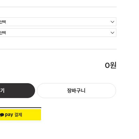
원
0
하기
장바구니