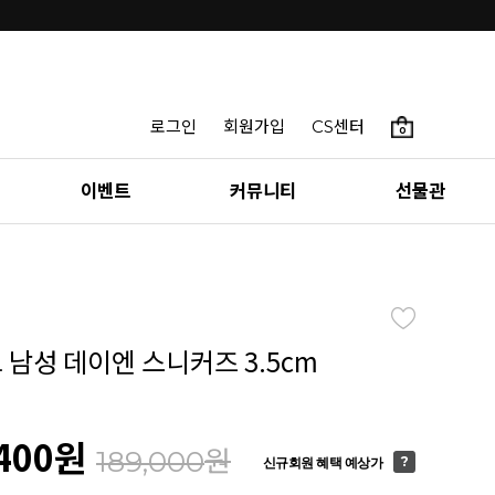
로그인
회원가입
CS센터
0
이벤트
커뮤니티
선물관
 남성 데이엔 스니커즈 3.5cm
400
원
원
189,000
신규회원 혜택 예상가