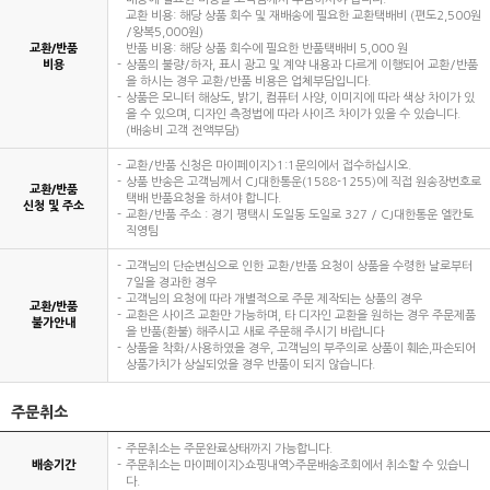
교환 비용: 해당 상품 회수 및 재배송에 필요한 교환택배비 (편도2,500원
/왕복5,000원)
교환/반품
반품 비용: 해당 상품 회수에 필요한 반품택배비 5,000 원
비용
상품의 불량/하자, 표시 광고 및 계약 내용과 다르게 이행되어 교환/반품
을 하시는 경우 교환/반품 비용은 업체부담입니다.
상품은 모니터 해상도, 밝기, 컴퓨터 사양, 이미지에 따라 색상 차이가 있
을 수 있으며, 디자인 측정법에 따라 사이즈 차이가 있을 수 있습니다.
(배송비 고객 전액부담)
교환/반품 신청은 마이페이지>1:1문의에서 접수하십시오.
상품 반송은 고객님께서 CJ대한통운(1588-1255)에 직접 원송장번호로
교환/반품
택배 반품요청을 하셔야 합니다.
신청 및 주소
교환/반품 주소 : 경기 평택시 도일동 도일로 327 / CJ대한통운 엘칸토
직영팀
고객님의 단순변심으로 인한 교환/반품 요청이 상품을 수령한 날로부터
7일을 경과한 경우
고객님의 요청에 따라 개별적으로 주문 제작되는 상품의 경우
교환/반품
교환은 사이즈 교환만 가능하며, 타 디자인 교환을 원하는 경우 주문제품
불가안내
을 반품(환불) 해주시고 새로 주문해 주시기 바랍니다
상품을 착화/사용하였을 경우, 고객님의 부주의로 상품이 훼손,파손되어
상품가치가 상실되었을 경우 반품이 되지 않습니다.
주문취소
주문취소는 주문완료상태까지 가능합니다.
배송기간
주문취소는 마이페이지>쇼핑내역>주문배송조회에서 취소할 수 있습니
다.