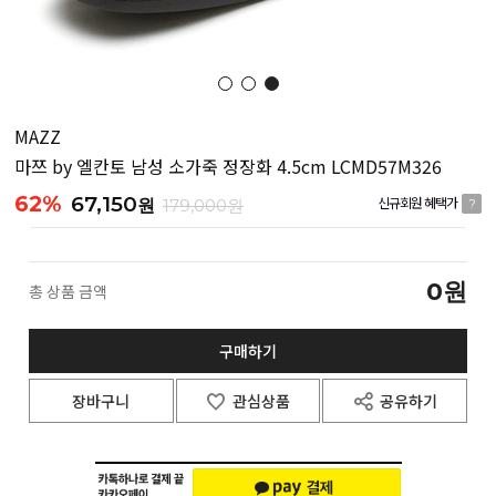
MAZZ
마쯔 by 엘칸토 남성 소가죽 정장화 4.5cm LCMD57M326
62%
67,150
원
179,000원
신규회원 혜택가
?
0
원
총 상품 금액
구매하기
장바구니
관심상품
공유하기