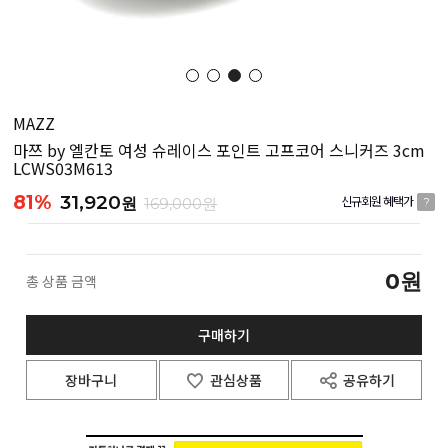
MAZZ
마쯔 by 엘칸토 여성 슈레이스 포인트 고프코어 스니커즈 3cm
LCWS03M613
81%
31,920
원
169,000원
신규회원 혜택가
?
0
원
총 상품 금액
구매하기
장바구니
관심상품
공유하기