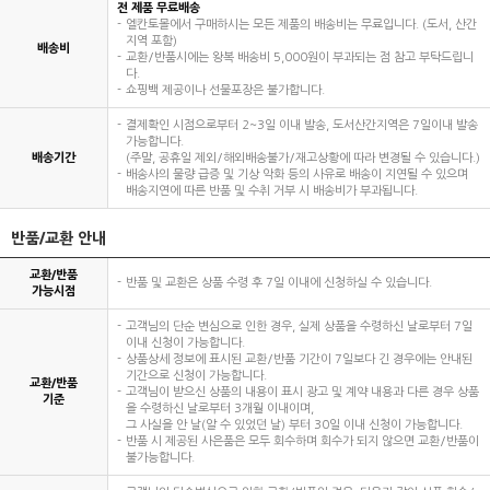
전 제품 무료배송
엘칸토몰에서 구매하시는 모든 제품의 배송비는 무료입니다. (도서, 산간
지역 포함)
배송비
교환/반품시에는 왕복 배송비 5,000원이 부과되는 점 참고 부탁드립니
다.
쇼핑백 제공이나 선물포장은 불가합니다.
결제확인 시점으로부터 2~3일 이내 발송, 도서산간지역은 7일이내 발송
가능합니다.
배송기간
(주말, 공휴일 제외/해외배송불가/재고상황에 따라 변경될 수 있습니다.)
배송사의 물량 급증 및 기상 악화 등의 사유로 배송이 지연될 수 있으며
배송지연에 따른 반품 및 수취 거부 시 배송비가 부과됩니다.
반품/교환 안내
교환/반품
반품 및 교환은 상품 수령 후 7일 이내에 신청하실 수 있습니다.
가능시점
고객님의 단순 변심으로 인한 경우, 실제 상품을 수령하신 날로부터 7일
이내 신청이 가능합니다.
상품상세 정보에 표시된 교환/반품 기간이 7일보다 긴 경우에는 안내된
기간으로 신청이 가능합니다.
교환/반품
고객님이 받으신 상품의 내용이 표시 광고 및 계약 내용과 다른 경우 상품
기준
을 수령하신 날로부터 3개월 이내이며,
그 사실을 안 날(알 수 있었던 날) 부터 30일 이내 신청이 가능합니다.
반품 시 제공된 사은품은 모두 회수하며 회수가 되지 않으면 교환/반품이
불가능합니다.