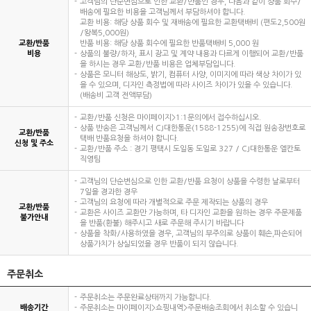
고객님의 단순변심으로 인한 교환/반품인 경우, 다음과 같이 상품 회수/
배송에 필요한 비용을 고객님께서 부담하셔야 합니다.
교환 비용: 해당 상품 회수 및 재배송에 필요한 교환택배비 (편도2,500원
/왕복5,000원)
교환/반품
반품 비용: 해당 상품 회수에 필요한 반품택배비 5,000 원
비용
상품의 불량/하자, 표시 광고 및 계약 내용과 다르게 이행되어 교환/반품
을 하시는 경우 교환/반품 비용은 업체부담입니다.
상품은 모니터 해상도, 밝기, 컴퓨터 사양, 이미지에 따라 색상 차이가 있
을 수 있으며, 디자인 측정법에 따라 사이즈 차이가 있을 수 있습니다.
(배송비 고객 전액부담)
교환/반품 신청은 마이페이지>1:1문의에서 접수하십시오.
상품 반송은 고객님께서 CJ대한통운(1588-1255)에 직접 원송장번호로
교환/반품
택배 반품요청을 하셔야 합니다.
신청 및 주소
교환/반품 주소 : 경기 평택시 도일동 도일로 327 / CJ대한통운 엘칸토
직영팀
고객님의 단순변심으로 인한 교환/반품 요청이 상품을 수령한 날로부터
7일을 경과한 경우
고객님의 요청에 따라 개별적으로 주문 제작되는 상품의 경우
교환/반품
교환은 사이즈 교환만 가능하며, 타 디자인 교환을 원하는 경우 주문제품
불가안내
을 반품(환불) 해주시고 새로 주문해 주시기 바랍니다
상품을 착화/사용하였을 경우, 고객님의 부주의로 상품이 훼손,파손되어
상품가치가 상실되었을 경우 반품이 되지 않습니다.
주문취소
주문취소는 주문완료상태까지 가능합니다.
배송기간
주문취소는 마이페이지>쇼핑내역>주문배송조회에서 취소할 수 있습니