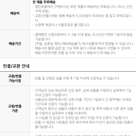
전 제품 무료배송
엘칸토몰에서 구매하시는 모든 제품의 배송비는 무료입니다. (도서, 산간
지역 포함)
배송비
교환/반품시에는 왕복 배송비 5,000원이 부과되는 점 참고 부탁드립니
다.
쇼핑백 제공이나 선물포장은 불가합니다.
결제확인 시점으로부터 2~3일 이내 발송, 도서산간지역은 7일이내 발송
가능합니다.
배송기간
(주말, 공휴일 제외/해외배송불가/재고상황에 따라 변경될 수 있습니다.)
배송사의 물량 급증 및 기상 악화 등의 사유로 배송이 지연될 수 있으며
배송지연에 따른 반품 및 수취 거부 시 배송비가 부과됩니다.
반품/교환 안내
교환/반품
반품 및 교환은 상품 수령 후 7일 이내에 신청하실 수 있습니다.
가능시점
고객님의 단순 변심으로 인한 경우, 실제 상품을 수령하신 날로부터 7일
이내 신청이 가능합니다.
상품상세 정보에 표시된 교환/반품 기간이 7일보다 긴 경우에는 안내된
기간으로 신청이 가능합니다.
교환/반품
고객님이 받으신 상품의 내용이 표시 광고 및 계약 내용과 다른 경우 상품
기준
을 수령하신 날로부터 3개월 이내이며,
그 사실을 안 날(알 수 있었던 날) 부터 30일 이내 신청이 가능합니다.
반품 시 제공된 사은품은 모두 회수하며 회수가 되지 않으면 교환/반품이
불가능합니다.