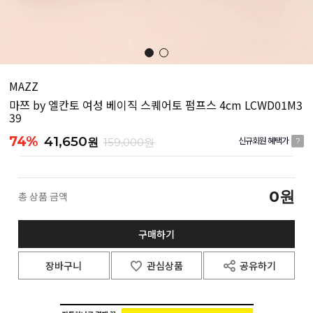
MAZZ
마쯔 by 엘칸토 여성 베이직 스퀘어토 펌프스 4cm LCWD01M3
39
74%
41,650
원
159,000원
신규회원 혜택가
?
0
원
총 상품 금액
구매하기
장바구니
관심상품
공유하기