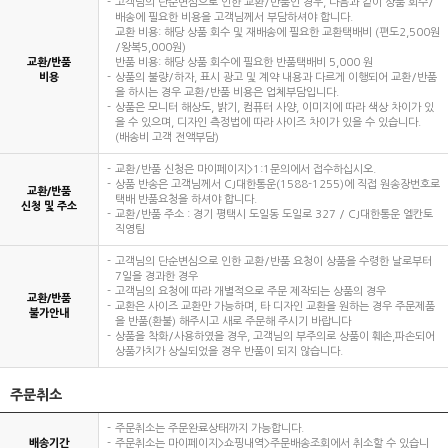
고객님의 단순변심으로 인한 교환/반품인 경우, 다음과 같이 상품 회수/
배송에 필요한 비용을 고객님께서 부담하셔야 합니다.
교환 비용: 해당 상품 회수 및 재배송에 필요한 교환택배비 (편도2,500원
/왕복5,000원)
교환/반품
반품 비용: 해당 상품 회수에 필요한 반품택배비 5,000 원
비용
상품의 불량/하자, 표시 광고 및 계약 내용과 다르게 이행되어 교환/반품
을 하시는 경우 교환/반품 비용은 업체부담입니다.
상품은 모니터 해상도, 밝기, 컴퓨터 사양, 이미지에 따라 색상 차이가 있
을 수 있으며, 디자인 측정법에 따라 사이즈 차이가 있을 수 있습니다.
(배송비 고객 전액부담)
교환/반품 신청은 마이페이지>1:1문의에서 접수하십시오.
상품 반송은 고객님께서 CJ대한통운(1588-1255)에 직접 원송장번호로
교환/반품
택배 반품요청을 하셔야 합니다.
신청 및 주소
교환/반품 주소 : 경기 평택시 도일동 도일로 327 / CJ대한통운 엘칸토
직영팀
고객님의 단순변심으로 인한 교환/반품 요청이 상품을 수령한 날로부터
7일을 경과한 경우
고객님의 요청에 따라 개별적으로 주문 제작되는 상품의 경우
교환/반품
교환은 사이즈 교환만 가능하며, 타 디자인 교환을 원하는 경우 주문제품
불가안내
을 반품(환불) 해주시고 새로 주문해 주시기 바랍니다
상품을 착화/사용하였을 경우, 고객님의 부주의로 상품이 훼손,파손되어
상품가치가 상실되었을 경우 반품이 되지 않습니다.
주문취소
주문취소는 주문완료상태까지 가능합니다.
배송기간
주문취소는 마이페이지>쇼핑내역>주문배송조회에서 취소할 수 있습니