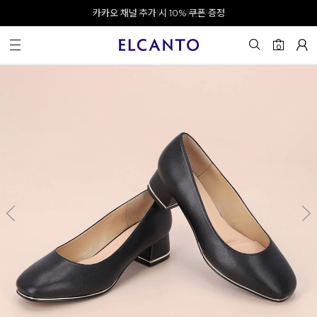
오전 10시 이전 결제 완료 시 오늘 출발!
카카오 채널 추가 시 10% 쿠폰 증정
회원가입 시 최대 20% 쿠폰 지급
0