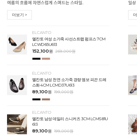
여름의 흐름에 자연스럽게 스며드는 스타일.
일상
더보기 >
더
ELCANTO
엘칸토 여성 소가죽 사선스트랩 펌프스 7CM
LCWD65U613
152,100
원
269,000
원
ELCANTO
엘칸토 남성 천연 소가죽 경량 엠보 피끈 드레
스화 4CM LCMD37U613
89,100
원
199,000
원
ELCANTO
엘칸토 남성 데일리 스니커즈 3CM LCMS81U
613
89,100
원
199,000
원