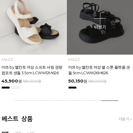
더보기
MAZZ
MAZZ
마쯔 by 엘칸토 여성 소프트 셔링 경량
마쯔 by 엘칸토 여성 별 스톤 플랫폼 샌
컴포트 샌들 3.5cm LCWW12M626
들 5cm LCWW26M626
45,900
50,150
원
159,000
원
원
159,000
원
베스트 상품
더보기 >