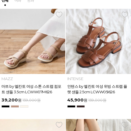
전체
여화
남화
MAZZ
INTENSE
마쯔 by 엘칸토 여성 스톤 스트랩 컴포
인텐스 by 엘칸토 여성 위빙 스트랩 플
트 샌들 3.5cm LCWW07M626
랫 샌들 2.5cm LCWW05I626
39,200
45,900
원
159,000
원
원
159,000
원