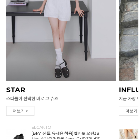
STAR
INFL
스타들이 선택한 바로 그 슈즈
지금 가장 
더보기 >
더보기 
ELCANTO
[B1A4 산들, 유세윤 착용] 엘칸토 오렌38
남성 소가죽 정장화 4cm LCMD38U613