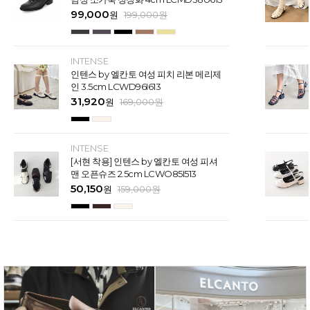
99,000
원
199,000
원
INTENSE
인텐스 by 엘칸토 여성 피치 리본 메리제
인 3.5cm LCWD96I613
31,920
원
169,000
원
INTENSE
[서현 착용] 인텐스 by 엘칸토 여성 피셔
맨 오픈슈즈 2.5cm LCWO85I513
50,150
원
159,000
원