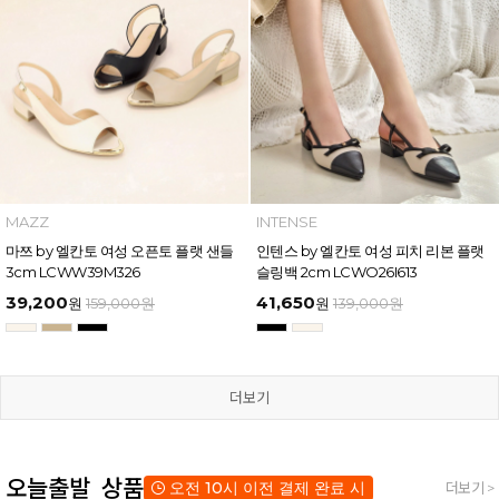
MAZZ
INTENSE
마쯔 by 엘칸토 여성 오픈토 플랫 샌들
인텐스 by 엘칸토 여성 피치 리본 플랫
3cm LCWW39M326
슬링백 2cm LCWO26I613
39,200
41,650
원
159,000
원
원
139,000
원
더보기
오늘출발 상품
오전 10시 이전 결제 완료 시
더보기 >