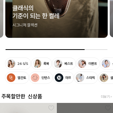
클래식의
기준이 되는 한 켤레
시그니처 컬렉션
26 S/S
룩북
베스트
이벤트
엘칸토
인텐스
마쯔
스타픽
주목할만한 신상품
더보기 >