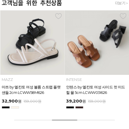
고객님을 위한 추천상품
더보기 >
MAZZ
INTENSE
마쯔 by 엘칸토 여성 볼륨 스트랩 플랫
인텐스 by 엘칸토 여성 사이드 컷 미드
샌들 2cm LCWW58M626
힐 뮬 5cm LCWW03I626
32,900
39,200
원
159,000
원
원
159,000
원