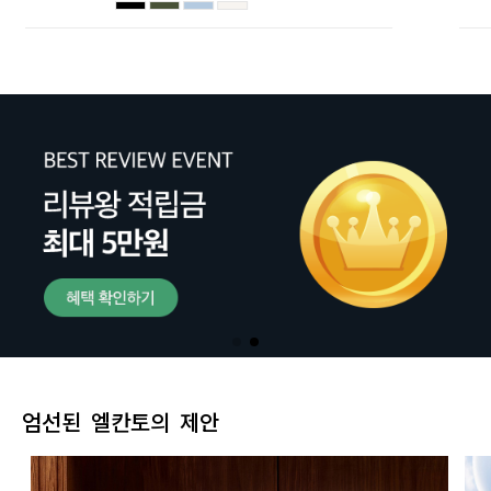
엄선된 엘칸토의 제안