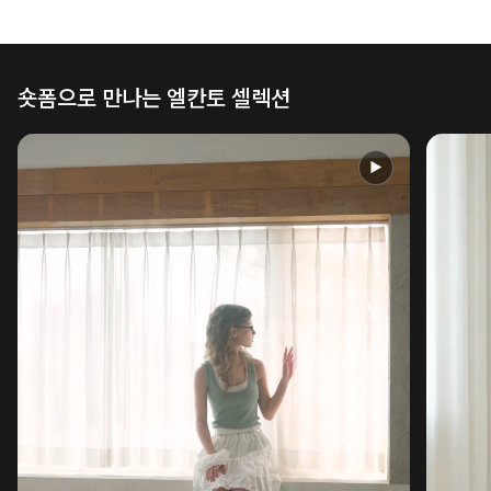
숏폼으로 만나는 엘칸토 셀렉션
▶