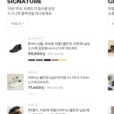
SIGNATURE
G
70년 역사, 브랜드의 정수를 담은
마음
시그니처 컬렉션을 만나보세요.
소중
더보기 >
ELCANTO
[B1A4 산들, 유세윤 착용] 엘칸토 오렌38 남성
소가죽 정장화 4cm LCMD38U613
99,000
원
199,000
원
MAZZ
마쯔 by 엘칸토 남성 데이엔 스니커즈 3.5cm
LCMS20M413
71,400
원
189,000
원
MAZZ
[박형식, 지창욱 착용] 마쯔 by 엘칸토 남성 페