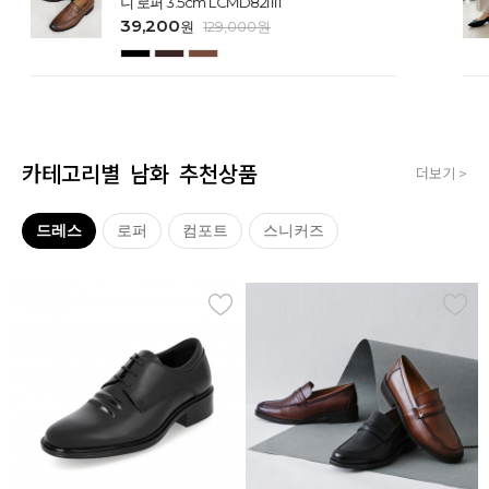
니 로퍼 3.5cm LCMD82I111
39,200
원
129,000
원
카테고리별 남화 추천상품
더보기 >
드레스
로퍼
컴포트
스니커즈