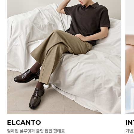
ELCANTO
I
절제된 실루엣과 균형 잡힌 형태로
가볍