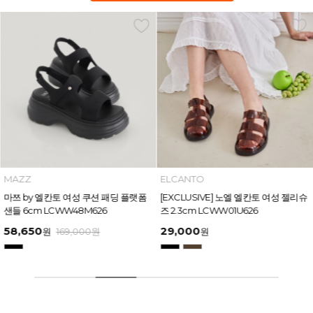
MAZZ
ELCANTO
마쯔 by 엘칸토 여성 쿠션 패딩 플랫폼
[EXCLUSIVE] 노엘 엘칸토 여성 젤리슈
샌들 6cm LCWW48M626
즈 2.3cm LCWW01U626
58,650
29,000
원
169,000
원
원