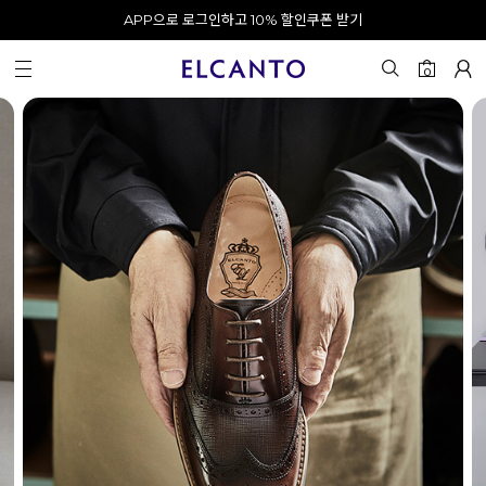
APP으로 로그인하고 10% 할인쿠폰 받기
오전 10시 이전 결제 완료 시 오늘 출발!
카카오 채널 추가 시 10% 쿠폰 증정
회원가입 시 최대 20% 쿠폰 지급
0