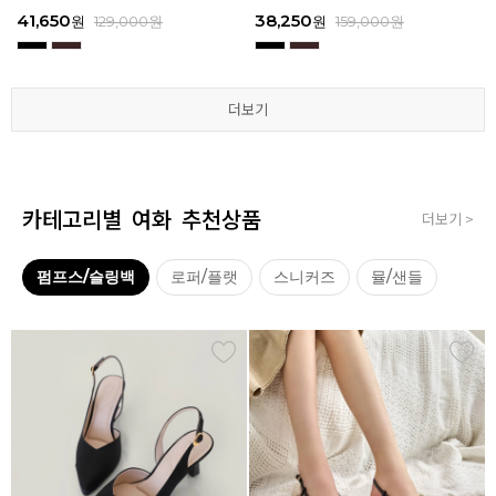
3
I111
3
I111
67,150
41,650
38,250
41,650
67,150
41,650
62,900
38,250
39,200
41,650
62,900
38,250
원
원
원
원
원
원
179,000
179,000
129,000
129,000
129,000
129,000
원
원
원
원
원
원
원
원
원
원
원
원
129,000
159,000
159,000
179,000
159,000
179,000
원
원
원
원
원
원
더보기
더보기
더보기
더보기
더보기
더보기
카테고리별 여화 추천상품
더보기 >
펌프스/슬링백
로퍼/플랫
스니커즈
뮬/샌들