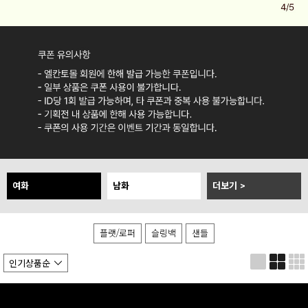
여화
남화
플랫/로퍼
슬링백
샌들