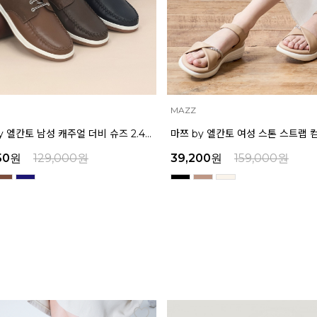
INTENSE
마쯔 by 엘칸토 여성 스톤 스트랩 컴포트 샌들 3.5cm LCWW07M626
00
원
159,000
원
45,900
원
159,000
원