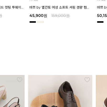
마쯔 by 엘칸토 여성 소프트 셔링 경량 컴포트 샌들 3.5cm LCWW12M626
마쯔 by 엘칸토 여성 별 스톤 플랫폼 샌들 5cm LCWW26M626
원
50,150
원
159,000
원
32,9