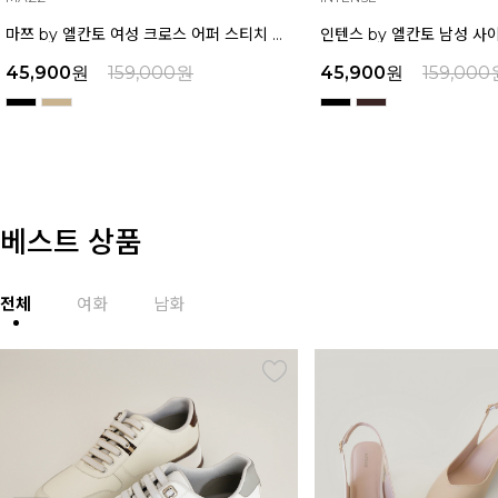
인텐스 by 엘칸토 남성 사이드 컷팅 투웨이 샌들 2.5cm LCMW49I626
45,900
원
159,000
원
45,900
원
159,000
베스트 상품
전체
여화
남화