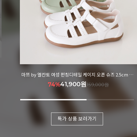
마쯔 by 엘칸토 여성 별자수 어글리 스니커즈 3.5cm LCWS04M613
39,900원
76%
169,000원
특가 상품 보러가기