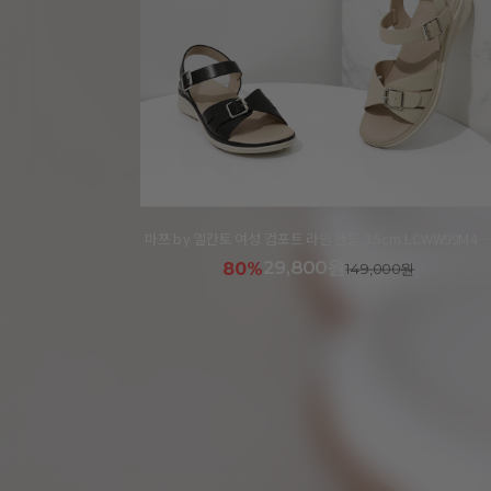
마쯔 by 엘칸토 여성 컴포트 라인 샌들 3.5cm LCWW99M426
마쯔 by 엘칸토 여성 펀칭디테일 케이지 오픈 슈즈 2.5cm LCWC93M613
41,900원
74%
159,000원