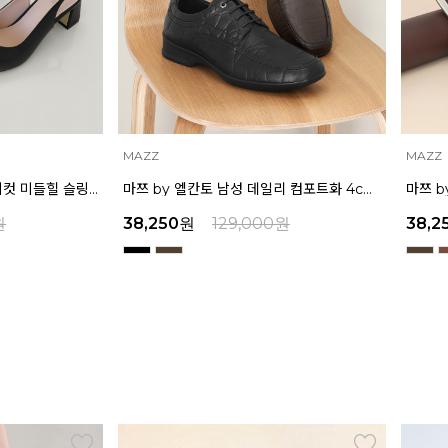
MAZZ
MAZZ
마쯔 by 엘칸토 남성 데일리 컴포트화 4cm LCMF95M111
마쯔 by 엘칸토 남성 캐주얼 더비 슈즈 2.4cm LCMC21M326
원
38,250
원
129,000
원
39,2