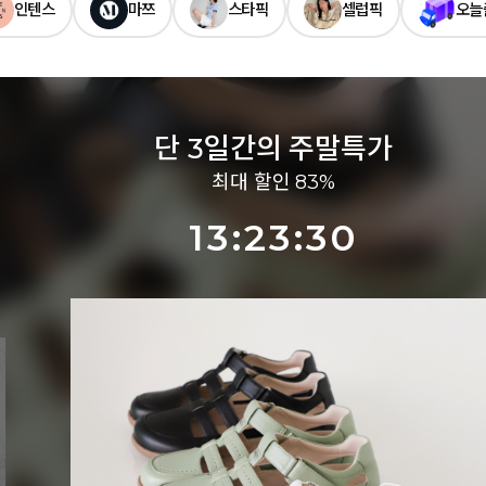
인텐스
마쯔
스타픽
셀럽픽
오늘
단 3일간의 주말특가
최대 할인 83%
13:23:27