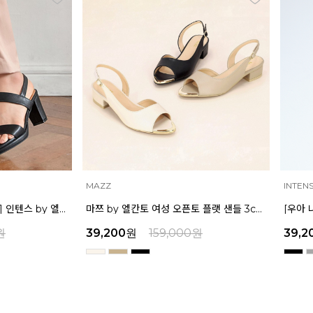
INTENSE
MAZZ
마쯔 by 엘칸토 여성 오픈토 플랫 샌들 3cm LCWW39M326
[우아 나나 착용] 인텐스 by 엘칸토 여성 더블 스트랩 샌들 7cm LCWW35I326
원
39,200
원
159,000
원
32,9