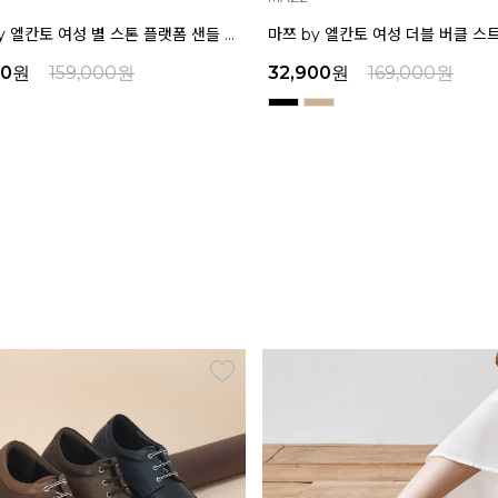
마쯔 by 엘칸토 여성 더블 버클 스트랩 플랫폼 샌들 6cm LCWW34M626
00
원
169,000
원
29,000
원