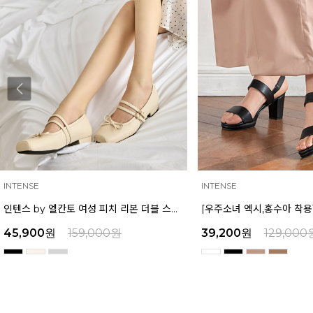
INTENSE
MAZZ
[우주소녀 엑시,홍수아 착용] 인텐스 by 엘칸토 여성 가보시힐 샌들 7cm LCWW08I126
39,200
원
129,000
원
39,200
원
159,000