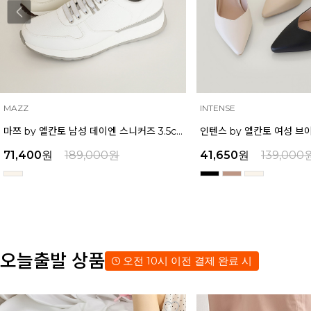
INTENSE
MAZZ
인텐스 by 엘칸토 여성 브이컷 미들힐 슬링백 5cm LCWO27I613
41,650
원
139,000
원
38,250
원
129,000
오늘출발 상품
오전 10시 이전 결제 완료 시