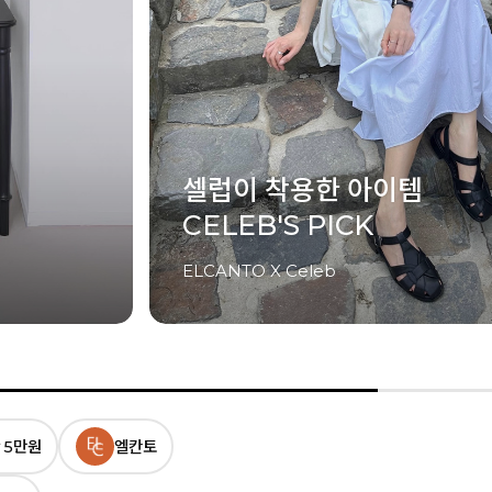
금·토·일 단 3일간의
최저가 혜택! UP TO 83%
13
시간
23
분
28
초 남음
 5만원
엘칸토