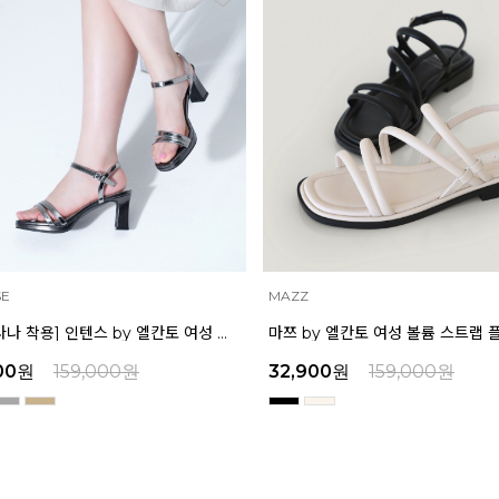
INTENSE
마쯔 by 엘칸토 여성 볼륨 스트랩 플랫 샌들 2cm LCWW58M626
00
원
159,000
원
39,200
원
159,000
원