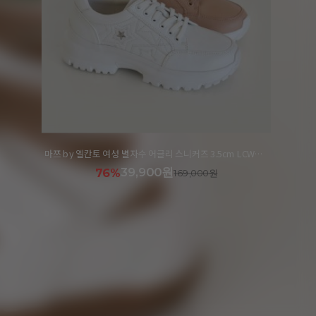
마쯔 by 엘칸토 여성 웨빙 스토퍼 어글리 스니커즈 4cm LCWS05M613
30,320원
82%
169,000원