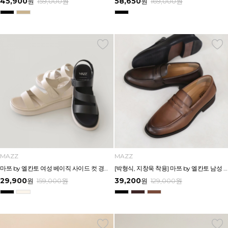
45,900
58,650
원
159,000
원
원
169,000
원
MAZZ
MAZZ
마쯔 by 엘칸토 여성 베이직 사이드 컷 경량 컴포트 샌들 3.5cm LCWW64M626
[박형식, 지창욱 착용] 마쯔 by 엘칸토 남성 페니 로퍼 3.5cm LCMD82I111
29,900
39,200
원
159,000
원
원
129,000
원