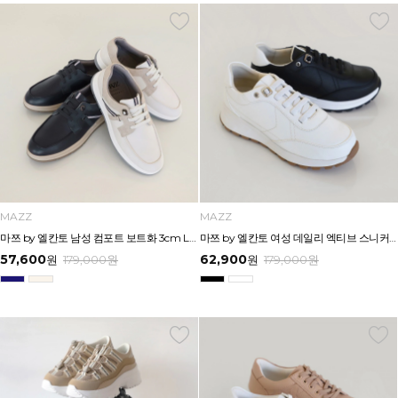
MAZZ
MAZZ
마쯔 by 엘칸토 남성 컴포트 보트화 3cm LCMC22M613
마쯔 by 엘칸토 여성 데일리 엑티브 스니커즈 4cm LCWS08M613
57,600
62,900
원
179,000
원
원
179,000
원