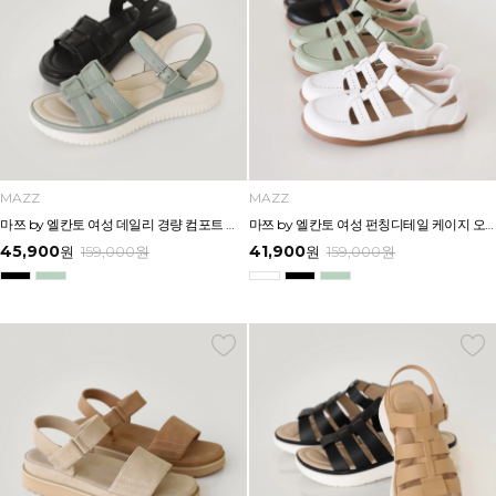
MAZZ
MAZZ
마쯔 by 엘칸토 여성 데일리 경량 컴포트 샌들 3.5cm LCWW10M626
마쯔 by 엘칸토 여성 펀칭디테일 케이지 오픈 슈즈 2.5cm LCWC93M613
45,900
41,900
원
159,000
원
원
159,000
원