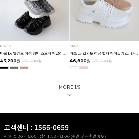
MAZZ
MAZZ
마쯔 by 엘칸토 여성 웨빙 스토퍼 어글리 스니커즈 4cm LCWS05M613
마쯔 by 엘칸토 여성 별자수 어글리 스니커즈 3.5cm LCWS04M613
43,200
46,800
원
169,000
원
원
169,000
원
MORE
1
/
9
고객센터 :
1566-0659
평일 10:00 - 16:00 | 점심 11:50 - 13:00 (주말 및 공휴일 휴무)