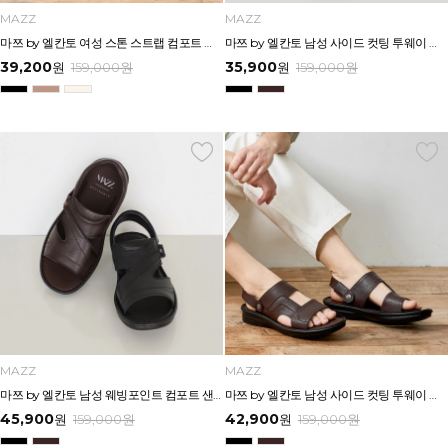
MAZZ
MAZZ
마쯔 by 엘칸토 여성 스톤 스트랩 컴포트 샌들 3.5cm LCWW07M626
마쯔 by 엘칸토 남성 사이드 컷팅 투웨이 에어솔 샌들 3cm LCMW55M626
39,200
35,900
원
159,000
원
원
159,000
원
MAZZ
MAZZ
마쯔 by 엘칸토 남성 웨빙포인트 컴포트 샌들 3cm LCMW57M626
마쯔 by 엘칸토 남성 사이드 컷팅 투웨이 컴포트 샌들 3cm LCMW56M626
45,900
42,900
원
159,000
원
원
159,000
원