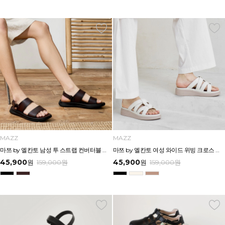
MAZZ
MAZZ
마쯔 by 엘칸토 남성 투 스트랩 컨버터블 샌들 2.5cm LCMW54M626
마쯔 by 엘칸토 여성 와이드 위빙 크로스 컴포트 뮬 3.5cm LCWW62M626
45,900
45,900
원
159,000
원
원
159,000
원