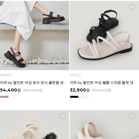
MAZZ
MAZZ
마쯔 by 엘칸토 여성 링크 장식 플랫폼 샌들 6cm LCWW50M626
마쯔 by 엘칸토 여성 볼륨 스트랩 플랫 샌들 2cm LCWW58M626
54,400
32,900
원
169,000
원
원
159,000
원