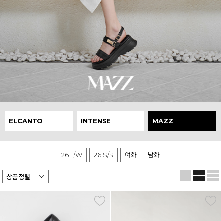
ELCANTO
INTENSE
MAZZ
26 F/W
26 S/S
여화
남화