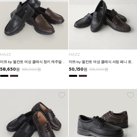
MAZZ
MAZZ
마쯔 by 엘칸토 여성 클래식 청키 캐주얼 페니 로퍼 3cm LCWC75M639
마쯔 by 엘칸토 여성 클래식 셔링 페니 로퍼 2.5cm LCWC37M639
58,650
50,150
원
169,000
원
원
159,000
원