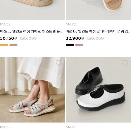
MAZZ
MAZZ
마쯔 by 엘칸토 여성 와이드 투 스트랩 플랫폼 샌들 4cm LCWW32M626
마쯔 by 엘칸토 여성 글래디에이터 경량 컴포트 샌들 3.5cm LCWW16M626
50,150
32,900
원
159,000
원
원
159,000
원
MAZZ
MAZZ