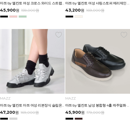
마쯔 by 엘칸토 여성 크로스 와이드 스트랩 컴포트 샌들 3.5cm LCWW27M626
마쯔 by 엘칸토 여성 샤링스토퍼 메리제인 캐주얼 3cm LCWC98M613
45,900
43,200
원
159,000
원
원
169,000
원
MAZZ
MAZZ
마쯔 by 엘칸토 마쯔 여성 리본장식 슬립온 스니커즈 3cm LCWS06M613
마쯔 by 엘칸토 남성 봉합형 4홀 캐주얼화 2.5cm LCMC23M613
47,200
45,900
원
169,000
원
원
179,000
원