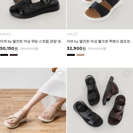
MAZZ
MAZZ
마쯔 by 엘칸토 여성 위빙 스트랩 경량 샌들 3.5cm LCWW53M626
마쯔 by 엘칸토 여성 벨크로 투밴드 컴포트 샌들 4cm LCWW47M626
50,150
32,900
원
159,000
원
원
159,000
원