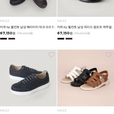
MAZZ
MAZZ
마쯔 by 엘칸토 남성 헤리티지 데크 슈즈 3cm LCMC30M639
마쯔 by 엘칸토 남성 와이드 컴포트 캐주얼 더비 슈즈 3.5cm LCMC32M639
67,150
67,150
원
179,000
원
원
179,000
원
MAZZ
MAZZ