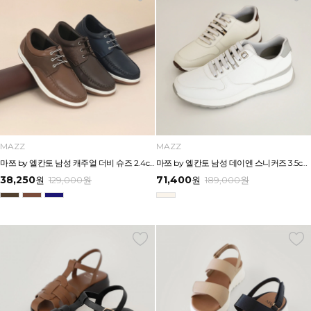
MAZZ
MAZZ
마쯔 by 엘칸토 남성 캐주얼 더비 슈즈 2.4cm LCMC21M326
마쯔 by 엘칸토 남성 데이엔 스니커즈 3.5cm LCMS20M413
38,250
71,400
원
129,000
원
원
189,000
원