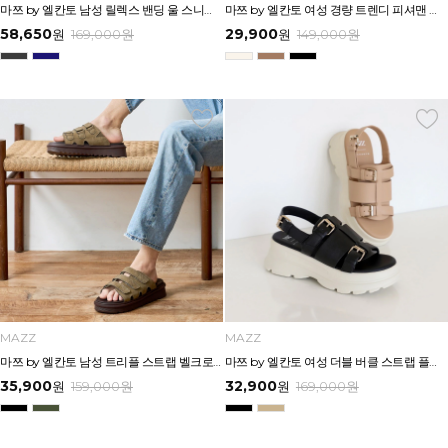
마쯔 by 엘칸토 남성 릴렉스 밴딩 울 스니커즈 3.5cm LCMS36M639
마쯔 by 엘칸토 여성 경량 트렌디 피셔맨 샌들 3cm LCWW66M426
58,650
29,900
원
169,000
원
원
149,000
원
MAZZ
MAZZ
마쯔 by 엘칸토 남성 트리플 스트랩 벨크로 슬라이드 4.5cm LCMW61M626
마쯔 by 엘칸토 여성 더블 버클 스트랩 플랫폼 샌들 6cm LCWW34M626
35,900
32,900
원
159,000
원
원
169,000
원