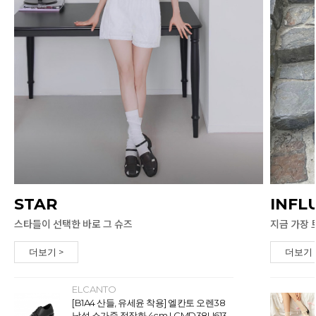
STAR
INFL
스타들이 선택한 바로 그 슈즈
지금 가장 
더보기 >
더보기 
ELCANTO
[B1A4 산들, 유세윤 착용] 엘칸토 오렌38
남성 소가죽 정장화 4cm LCMD38U613