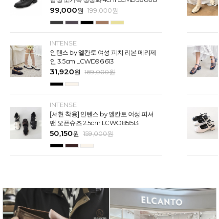
99,000
원
199,000
원
INTENSE
인텐스 by 엘칸토 여성 피치 리본 메리제
인 3.5cm LCWD96I613
31,920
원
169,000
원
INTENSE
[서현 착용] 인텐스 by 엘칸토 여성 피셔
맨 오픈슈즈 2.5cm LCWO85I513
50,150
원
159,000
원