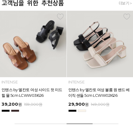
고객님을 위한 추천상품
더보기 >
INTENSE
INTENSE
인텐스 by 엘칸토 여성 볼륨 원 밴드 베
인텐스 by 엘칸토 여성 와이드 스트랩
이직 샌들 5cm LCWW02I626
버클 포인트 샌들 6cm LCWW17I626
29,900
49,600
원
149,000
원
원
169,000
원