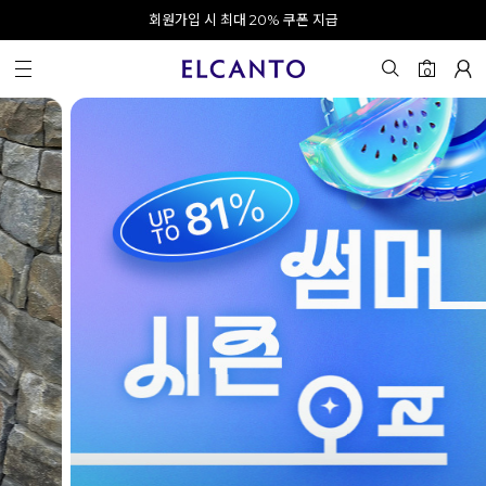
오전 10시 이전 결제 완료 시 오늘 출발!
카카오 채널 추가 시 10% 쿠폰 증정
회원가입 시 최대 20% 쿠폰 지급
0