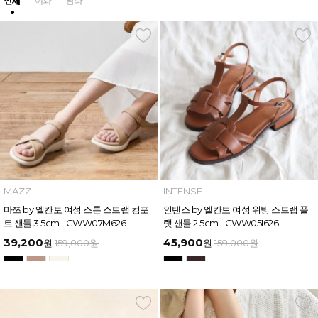
전체
여화
남화
MAZZ
INTENSE
마쯔 by 엘칸토 여성 스톤 스트랩 컴포
인텐스 by 엘칸토 여성 위빙 스트랩 플
트 샌들 3.5cm LCWW07M626
랫 샌들 2.5cm LCWW05I626
39,200
45,900
원
159,000
원
원
159,000
원