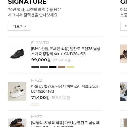
SIGNATURE
G
70년 역사, 브랜드의 정수를 담은
마음
시그니처 컬렉션을 만나보세요.
소중
더보기 >
ELCANTO
[B1A4 산들, 유세윤 착용] 엘칸토 오렌38 남성
소가죽 정장화 4cm LCMD38U613
99,000
원
199,000
원
MAZZ
마쯔 by 엘칸토 남성 데이엔 스니커즈 3.5cm
LCMS20M413
71,400
원
189,000
원
MAZZ
[박형식, 지창욱 착용] 마쯔 by 엘칸토 남성 페