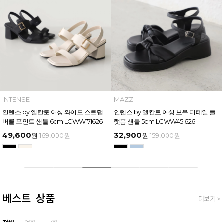
INTENSE
MAZZ
인텐스 by 엘칸토 여성 와이드 스트랩
인텐스 by 엘칸토 여성 보우 디테일 플
버클 포인트 샌들 6cm LCWW17I626
랫폼 샌들 5cm LCWW45I626
49,600
32,900
원
169,000
원
원
159,000
원
베스트 상품
더보기 >