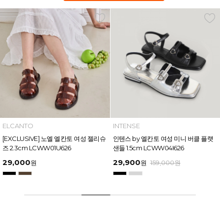
INTENSE
MAZZ
인텐스 by 엘칸토 여성 미니 버클 플랫
마쯔 by 엘칸토 여성 링크 장식 플랫폼
샌들 1.5cm LCWW04I626
샌들 6cm LCWW50M626
29,900
54,400
원
159,000
원
원
169,000
원