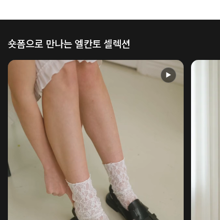
숏폼으로 만나는 엘칸토 셀렉션
▶