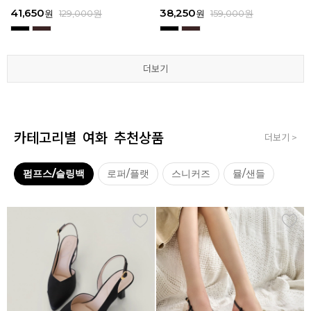
3
I111
3
I111
67,150
41,650
38,250
41,650
67,150
41,650
62,900
38,250
39,200
41,650
62,900
38,250
원
원
원
원
원
원
179,000
179,000
129,000
129,000
129,000
129,000
원
원
원
원
원
원
원
원
원
원
원
원
129,000
159,000
159,000
179,000
159,000
179,000
원
원
원
원
원
원
더보기
더보기
더보기
더보기
더보기
더보기
카테고리별 여화 추천상품
더보기 >
펌프스/슬링백
로퍼/플랫
스니커즈
뮬/샌들