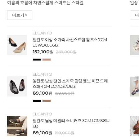
여름의 흐름에 자연스럽게 스며드는 스타일.
일상
더보기 >
더
ELCANTO
엘칸토 여성 소가죽 사선스트랩 펌프스 7CM
LCWD65U613
152,100
원
269,000
원
ELCANTO
엘칸토 남성 천연 소가죽 경량 엠보 피끈 드레
스화 4CM LCMD37U613
89,100
원
199,000
원
ELCANTO
엘칸토 남성 데일리 스니커즈 3CM LCMS81U
613
89,100
원
199,000
원