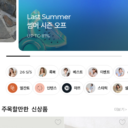
Last Summer
썸머 시즌 오프
UP TO 81%
26 S/S
룩북
베스트
이벤트
엘칸토
인텐스
마쯔
스타픽
주목할만한 신상품
더보기 >