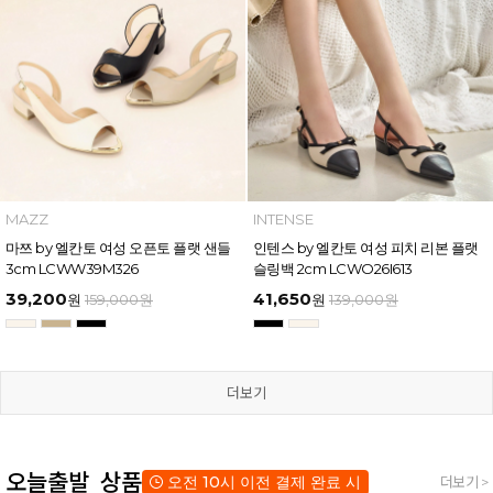
MAZZ
INTENSE
마쯔 by 엘칸토 여성 오픈토 플랫 샌들
인텐스 by 엘칸토 여성 피치 리본 플랫
3cm LCWW39M326
슬링백 2cm LCWO26I613
39,200
41,650
원
159,000
원
원
139,000
원
더보기
오늘출발 상품
오전 10시 이전 결제 완료 시
더보기 >