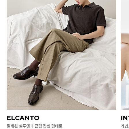
ELCANTO
I
절제된 실루엣과 균형 잡힌 형태로
가볍