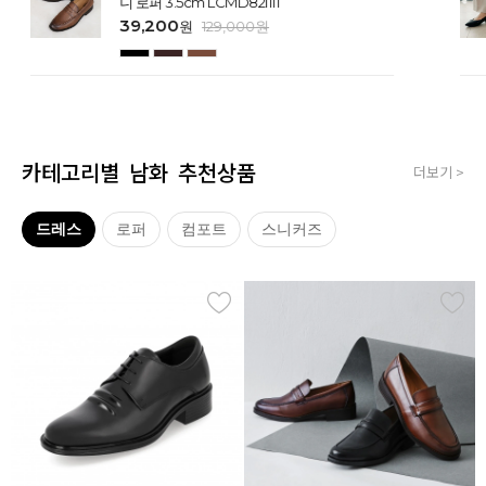
니 로퍼 3.5cm LCMD82I111
39,200
원
129,000
원
카테고리별 남화 추천상품
더보기 >
드레스
로퍼
컴포트
스니커즈