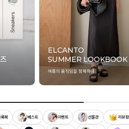
룩북
베스트
이벤트
선물관
리뷰왕