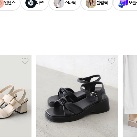
인텐스
마쯔
스타픽
셀럽픽
오늘