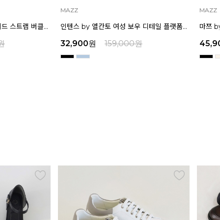
MAZZ
MAZZ
인텐스 by 엘칸토 여성 보우 디테일 플랫폼 샌들 5cm LCWW45I626
마쯔 by 엘칸토 여성 와이드 위빙 크로스 컴포트 뮬 3.5cm LCWW62M626
원
45,900
원
159,000
원
45,9