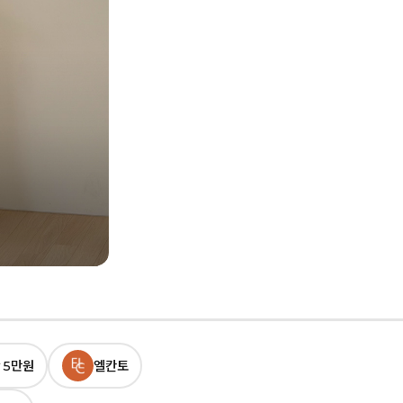
여름으로
향하는 순간
신상 샌들/뮬 ~65%
 5만원
엘칸토