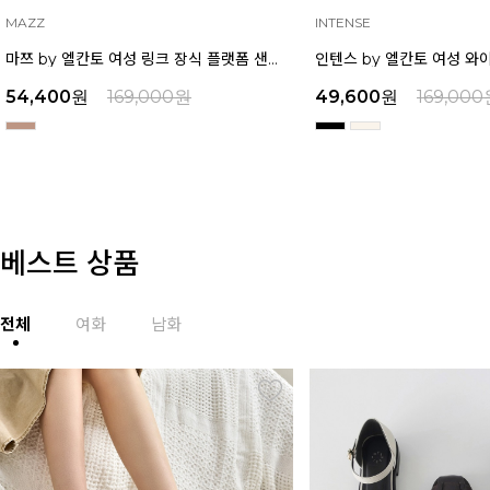
INTENSE
MAZZ
인텐스 by 엘칸토 여성 와이드 스트랩 버클 포인트 샌들 6cm LCWW17I626
49,600
원
169,000
원
32,900
원
159,000
베스트 상품
전체
여화
남화