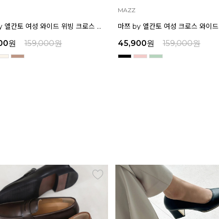
MAZZ
마쯔 by 엘칸토 여성 크로스 와이드 스트랩 컴포트 샌들 3.5cm LCWW27M626
00
원
159,000
원
45,900
원
159,000
원