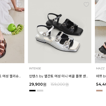
MAZZ
MAZZ
인텐스 by 엘칸토 여성 미니 버클 플랫 샌들 1.5cm LCWW04I626
마쯔 by 엘칸토 여성 링크 장식 플랫폼 샌들 6cm LCWW50M626
원
54,400
원
169,000
원
32,9