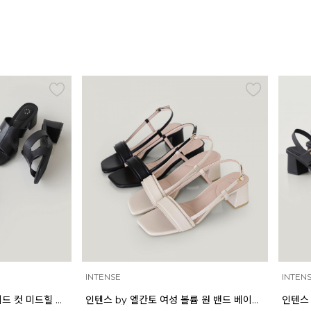
INTENSE
INTEN
인텐스 by 엘칸토 여성 볼륨 원 밴드 베이직 샌들 5cm LCWW02I626
인텐스 by 엘칸토 여성 와이드 스트랩 버클 포인트 샌들 6cm LCWW17I626