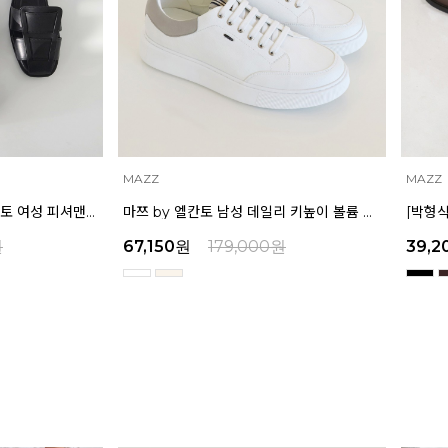
MAZZ
MAZZ
마쯔 by 엘칸토 남성 데일리 키높이 볼륨 컵솔 스니커즈 3.5cm LCMS60M613
[박형식, 지창욱 착용] 마쯔 by 엘칸토 남성 페니 로퍼 3.5cm LCMD82I111
원
39,200
원
129,000
원
45,9