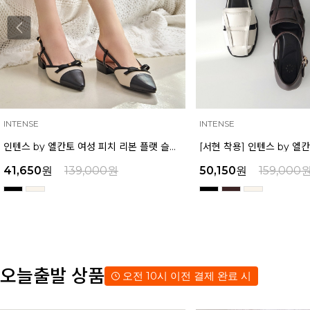
INTENSE
MAZZ
[서현 착용] 인텐스 by 엘칸토 여성 피셔맨 오픈슈즈 2.5cm LCWO85I513
50,150
원
159,000
원
67,150
원
179,000
오늘출발 상품
오전 10시 이전 결제 완료 시