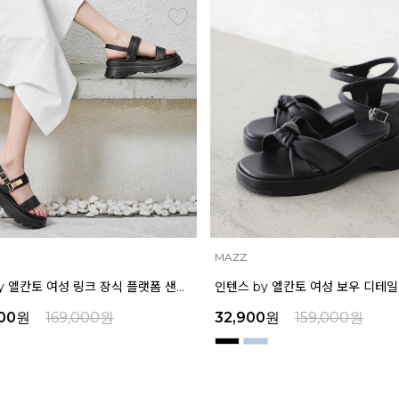
INTENSE
인텐스 by 엘칸토 여성 보우 디테일 플랫폼 샌들 5cm LCWW45I626
00
원
159,000
원
45,900
원
159,000
원