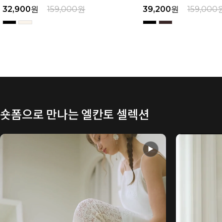
39,200
원
159,000
원
29,900
원
149,000
숏폼으로 만나는 엘칸토 셀렉션
▶