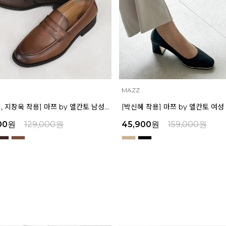
MAZZ
[박신혜 착용] 마쯔 by 엘칸토 여성 스퀘어 쉐입 펌프스 6cm LCWD11M313
00
원
159,000
원
71,400
원
189,000
원