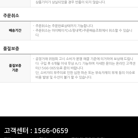
상품가치가 상실되었을 경우 반품이 되지 않습니다.
주문취소
주문취소는 주문완료상태까지 가능합니다.
배송기간
주문취소는 마이페이지>쇼핑내역>주문배송조회에서 취소할 수 있습니
다.
품질보증
공정거래 위원회 고시 소비자 분쟁 해결 기준에 의거하여 보상해 드립니
다. 구입 후 6개월 이내 무상 A/S 가능하며 자세한 문의는 온라인 고객센
품질보증
터(1566-0659)로 문의 바랍니다.
기준
단, 소비자의 부주의로 인한 심한 파손 또는 부속자재의 부재 등의 이슈로
비용 발생 및 수선이 불가 할 수 있습니다.
고객센터 :
1566-0659