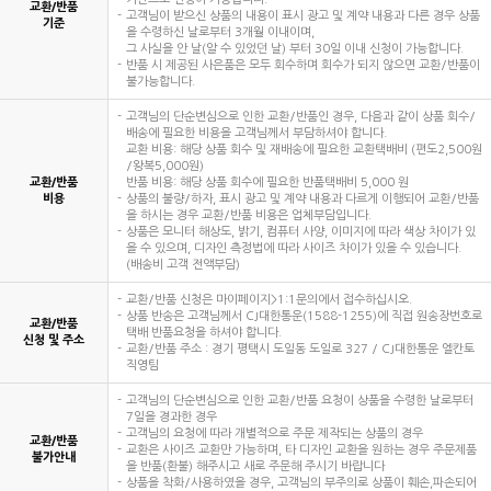
교환/반품
고객님이 받으신 상품의 내용이 표시 광고 및 계약 내용과 다른 경우 상품
기준
을 수령하신 날로부터 3개월 이내이며,
그 사실을 안 날(알 수 있었던 날) 부터 30일 이내 신청이 가능합니다.
반품 시 제공된 사은품은 모두 회수하며 회수가 되지 않으면 교환/반품이
불가능합니다.
고객님의 단순변심으로 인한 교환/반품인 경우, 다음과 같이 상품 회수/
배송에 필요한 비용을 고객님께서 부담하셔야 합니다.
교환 비용: 해당 상품 회수 및 재배송에 필요한 교환택배비 (편도2,500원
/왕복5,000원)
교환/반품
반품 비용: 해당 상품 회수에 필요한 반품택배비 5,000 원
비용
상품의 불량/하자, 표시 광고 및 계약 내용과 다르게 이행되어 교환/반품
을 하시는 경우 교환/반품 비용은 업체부담입니다.
상품은 모니터 해상도, 밝기, 컴퓨터 사양, 이미지에 따라 색상 차이가 있
을 수 있으며, 디자인 측정법에 따라 사이즈 차이가 있을 수 있습니다.
(배송비 고객 전액부담)
교환/반품 신청은 마이페이지>1:1문의에서 접수하십시오.
상품 반송은 고객님께서 CJ대한통운(1588-1255)에 직접 원송장번호로
교환/반품
택배 반품요청을 하셔야 합니다.
신청 및 주소
교환/반품 주소 : 경기 평택시 도일동 도일로 327 / CJ대한통운 엘칸토
직영팀
고객님의 단순변심으로 인한 교환/반품 요청이 상품을 수령한 날로부터
7일을 경과한 경우
고객님의 요청에 따라 개별적으로 주문 제작되는 상품의 경우
교환/반품
교환은 사이즈 교환만 가능하며, 타 디자인 교환을 원하는 경우 주문제품
불가안내
을 반품(환불) 해주시고 새로 주문해 주시기 바랍니다
상품을 착화/사용하였을 경우, 고객님의 부주의로 상품이 훼손,파손되어