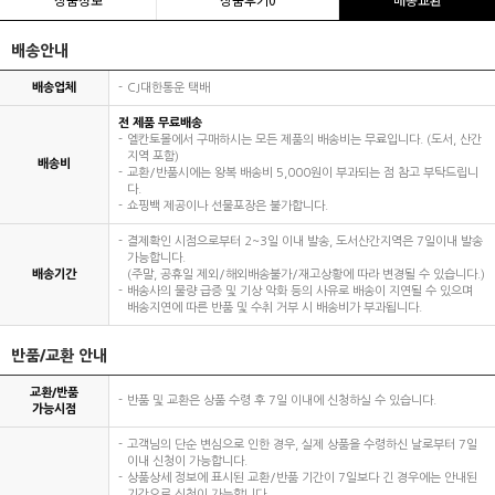
배송안내
배송업체
CJ대한통운 택배
전 제품 무료배송
엘칸토몰에서 구매하시는 모든 제품의 배송비는 무료입니다. (도서, 산간
지역 포함)
배송비
교환/반품시에는 왕복 배송비 5,000원이 부과되는 점 참고 부탁드립니
다.
쇼핑백 제공이나 선물포장은 불가합니다.
결제확인 시점으로부터 2~3일 이내 발송, 도서산간지역은 7일이내 발송
가능합니다.
배송기간
(주말, 공휴일 제외/해외배송불가/재고상황에 따라 변경될 수 있습니다.)
배송사의 물량 급증 및 기상 악화 등의 사유로 배송이 지연될 수 있으며
배송지연에 따른 반품 및 수취 거부 시 배송비가 부과됩니다.
반품/교환 안내
교환/반품
반품 및 교환은 상품 수령 후 7일 이내에 신청하실 수 있습니다.
가능시점
고객님의 단순 변심으로 인한 경우, 실제 상품을 수령하신 날로부터 7일
이내 신청이 가능합니다.
상품상세 정보에 표시된 교환/반품 기간이 7일보다 긴 경우에는 안내된
기간으로 신청이 가능합니다.