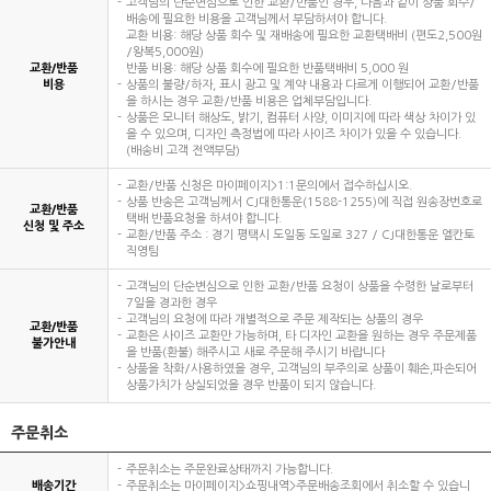
고객님의 단순변심으로 인한 교환/반품인 경우, 다음과 같이 상품 회수/
배송에 필요한 비용을 고객님께서 부담하셔야 합니다.
교환 비용: 해당 상품 회수 및 재배송에 필요한 교환택배비 (편도2,500원
/왕복5,000원)
교환/반품
반품 비용: 해당 상품 회수에 필요한 반품택배비 5,000 원
비용
상품의 불량/하자, 표시 광고 및 계약 내용과 다르게 이행되어 교환/반품
을 하시는 경우 교환/반품 비용은 업체부담입니다.
상품은 모니터 해상도, 밝기, 컴퓨터 사양, 이미지에 따라 색상 차이가 있
을 수 있으며, 디자인 측정법에 따라 사이즈 차이가 있을 수 있습니다.
(배송비 고객 전액부담)
교환/반품 신청은 마이페이지>1:1문의에서 접수하십시오.
상품 반송은 고객님께서 CJ대한통운(1588-1255)에 직접 원송장번호로
교환/반품
택배 반품요청을 하셔야 합니다.
신청 및 주소
교환/반품 주소 : 경기 평택시 도일동 도일로 327 / CJ대한통운 엘칸토
직영팀
고객님의 단순변심으로 인한 교환/반품 요청이 상품을 수령한 날로부터
7일을 경과한 경우
고객님의 요청에 따라 개별적으로 주문 제작되는 상품의 경우
교환/반품
교환은 사이즈 교환만 가능하며, 타 디자인 교환을 원하는 경우 주문제품
불가안내
을 반품(환불) 해주시고 새로 주문해 주시기 바랍니다
상품을 착화/사용하였을 경우, 고객님의 부주의로 상품이 훼손,파손되어
상품가치가 상실되었을 경우 반품이 되지 않습니다.
주문취소
주문취소는 주문완료상태까지 가능합니다.
배송기간
주문취소는 마이페이지>쇼핑내역>주문배송조회에서 취소할 수 있습니