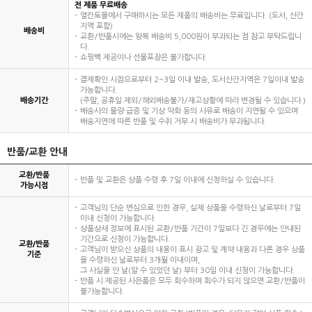
전 제품 무료배송
엘칸토몰에서 구매하시는 모든 제품의 배송비는 무료입니다. (도서, 산간
지역 포함)
배송비
교환/반품시에는 왕복 배송비 5,000원이 부과되는 점 참고 부탁드립니
다.
쇼핑백 제공이나 선물포장은 불가합니다.
결제확인 시점으로부터 2~3일 이내 발송, 도서산간지역은 7일이내 발송
가능합니다.
배송기간
(주말, 공휴일 제외/해외배송불가/재고상황에 따라 변경될 수 있습니다.)
배송사의 물량 급증 및 기상 악화 등의 사유로 배송이 지연될 수 있으며
배송지연에 따른 반품 및 수취 거부 시 배송비가 부과됩니다.
반품/교환 안내
교환/반품
반품 및 교환은 상품 수령 후 7일 이내에 신청하실 수 있습니다.
가능시점
고객님의 단순 변심으로 인한 경우, 실제 상품을 수령하신 날로부터 7일
이내 신청이 가능합니다.
상품상세 정보에 표시된 교환/반품 기간이 7일보다 긴 경우에는 안내된
기간으로 신청이 가능합니다.
교환/반품
고객님이 받으신 상품의 내용이 표시 광고 및 계약 내용과 다른 경우 상품
기준
을 수령하신 날로부터 3개월 이내이며,
그 사실을 안 날(알 수 있었던 날) 부터 30일 이내 신청이 가능합니다.
반품 시 제공된 사은품은 모두 회수하며 회수가 되지 않으면 교환/반품이
불가능합니다.