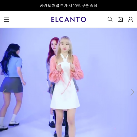
오전 10시 이전 결제 완료 시 오늘 출발!
카카오 채널 추가 시 10% 쿠폰 증정
회원가입 시 최대 20% 쿠폰 지급
0