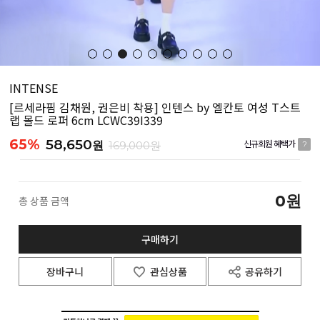
INTENSE
[르세라핌 김채원, 권은비 착용] 인텐스 by 엘칸토 여성 T스트
랩 몰드 로퍼 6cm LCWC39I339
65%
58,650
원
169,000원
신규회원 혜택가
?
0
원
총 상품 금액
구매하기
장바구니
관심상품
공유하기