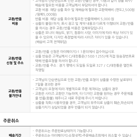
고객님의 단순변심으로 인한 교환/반품인 경우, 다음과 같이 상품 회수/
배송에 필요한 비용을 고객님께서 부담하셔야 합니다.
교환 비용: 해당 상품 회수 및 재배송에 필요한 교환택배비 (편도2,500원
/왕복5,000원)
교환/반품
반품 비용: 해당 상품 회수에 필요한 반품택배비 5,000 원
비용
상품의 불량/하자, 표시 광고 및 계약 내용과 다르게 이행되어 교환/반품
을 하시는 경우 교환/반품 비용은 업체부담입니다.
상품은 모니터 해상도, 밝기, 컴퓨터 사양, 이미지에 따라 색상 차이가 있
을 수 있으며, 디자인 측정법에 따라 사이즈 차이가 있을 수 있습니다.
(배송비 고객 전액부담)
교환/반품 신청은 마이페이지>1:1문의에서 접수하십시오.
상품 반송은 고객님께서 CJ대한통운(1588-1255)에 직접 원송장번호로
교환/반품
택배 반품요청을 하셔야 합니다.
신청 및 주소
교환/반품 주소 : 경기 평택시 도일동 도일로 327 / CJ대한통운 엘칸토
직영팀
고객님의 단순변심으로 인한 교환/반품 요청이 상품을 수령한 날로부터
7일을 경과한 경우
고객님의 요청에 따라 개별적으로 주문 제작되는 상품의 경우
교환/반품
교환은 사이즈 교환만 가능하며, 타 디자인 교환을 원하는 경우 주문제품
불가안내
을 반품(환불) 해주시고 새로 주문해 주시기 바랍니다
상품을 착화/사용하였을 경우, 고객님의 부주의로 상품이 훼손,파손되어
상품가치가 상실되었을 경우 반품이 되지 않습니다.
주문취소
주문취소는 주문완료상태까지 가능합니다.
배송기간
주문취소는 마이페이지>쇼핑내역>주문배송조회에서 취소할 수 있습니