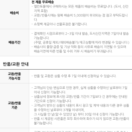
전 제품 무료배송
엘칸토몰에서 구매하시는 모든 제품의 배송비는 무료입니다. (도서, 산간
지역 포함)
배송비
교환/반품시에는 왕복 배송비 5,000원이 부과되는 점 참고 부탁드립니
다.
쇼핑백 제공이나 선물포장은 불가합니다.
결제확인 시점으로부터 2~3일 이내 발송, 도서산간지역은 7일이내 발송
가능합니다.
배송기간
(주말, 공휴일 제외/해외배송불가/재고상황에 따라 변경될 수 있습니다.)
배송사의 물량 급증 및 기상 악화 등의 사유로 배송이 지연될 수 있으며
배송지연에 따른 반품 및 수취 거부 시 배송비가 부과됩니다.
반품/교환 안내
교환/반품
반품 및 교환은 상품 수령 후 7일 이내에 신청하실 수 있습니다.
가능시점
고객님의 단순 변심으로 인한 경우, 실제 상품을 수령하신 날로부터 7일
이내 신청이 가능합니다.
상품상세 정보에 표시된 교환/반품 기간이 7일보다 긴 경우에는 안내된
기간으로 신청이 가능합니다.
교환/반품
고객님이 받으신 상품의 내용이 표시 광고 및 계약 내용과 다른 경우 상품
기준
을 수령하신 날로부터 3개월 이내이며,
그 사실을 안 날(알 수 있었던 날) 부터 30일 이내 신청이 가능합니다.
반품 시 제공된 사은품은 모두 회수하며 회수가 되지 않으면 교환/반품이
불가능합니다.