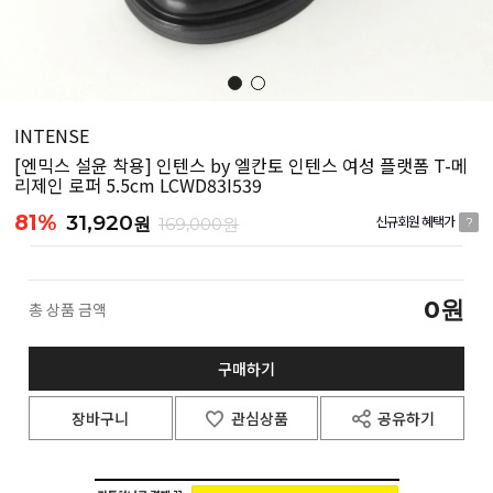
INTENSE
[엔믹스 설윤 착용] 인텐스 by 엘칸토 인텐스 여성 플랫폼 T-메
리제인 로퍼 5.5cm LCWD83I539
81%
31,920
원
169,000원
신규회원 혜택가
?
0
원
총 상품 금액
구매하기
장바구니
관심상품
공유하기