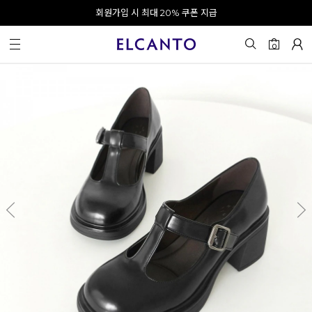
오전 10시 이전 결제 완료 시 오늘 출발!
카카오 채널 추가 시 10% 쿠폰 증정
회원가입 시 최대 20% 쿠폰 지급
0