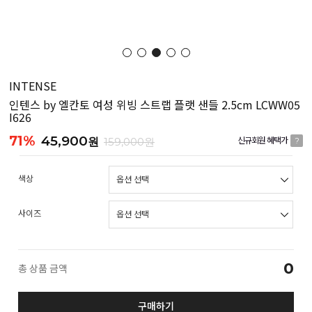
INTENSE
인텐스 by 엘칸토 여성 위빙 스트랩 플랫 샌들 2.5cm LCWW05
I626
71%
45,900
원
159,000원
신규회원 혜택가
?
색상
사이즈
0
총 상품 금액
구매하기