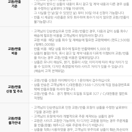
교환/반품
고객님이 받으신 상품의 내용이 표시 광고 및 계약 내용과 다른 경우 상품
기준
을 수령하신 날로부터 3개월 이내이며,
그 사실을 안 날(알 수 있었던 날) 부터 30일 이내 신청이 가능합니다.
반품 시 제공된 사은품은 모두 회수하며 회수가 되지 않으면 교환/반품이
불가능합니다.
고객님의 단순변심으로 인한 교환/반품인 경우, 다음과 같이 상품 회수/
배송에 필요한 비용을 고객님께서 부담하셔야 합니다.
교환 비용: 해당 상품 회수 및 재배송에 필요한 교환택배비 (편도2,500원
/왕복5,000원)
교환/반품
반품 비용: 해당 상품 회수에 필요한 반품택배비 5,000 원
비용
상품의 불량/하자, 표시 광고 및 계약 내용과 다르게 이행되어 교환/반품
을 하시는 경우 교환/반품 비용은 업체부담입니다.
상품은 모니터 해상도, 밝기, 컴퓨터 사양, 이미지에 따라 색상 차이가 있
을 수 있으며, 디자인 측정법에 따라 사이즈 차이가 있을 수 있습니다.
(배송비 고객 전액부담)
교환/반품 신청은 마이페이지>1:1문의에서 접수하십시오.
상품 반송은 고객님께서 CJ대한통운(1588-1255)에 직접 원송장번호로
교환/반품
택배 반품요청을 하셔야 합니다.
신청 및 주소
교환/반품 주소 : 경기 평택시 도일동 도일로 327 / CJ대한통운 엘칸토
직영팀
고객님의 단순변심으로 인한 교환/반품 요청이 상품을 수령한 날로부터
7일을 경과한 경우
고객님의 요청에 따라 개별적으로 주문 제작되는 상품의 경우
교환/반품
교환은 사이즈 교환만 가능하며, 타 디자인 교환을 원하는 경우 주문제품
불가안내
을 반품(환불) 해주시고 새로 주문해 주시기 바랍니다
상품을 착화/사용하였을 경우, 고객님의 부주의로 상품이 훼손,파손되어