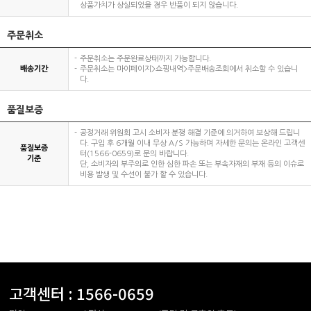
상품가치가 상실되었을 경우 반품이 되지 않습니다.
주문취소
주문취소는 주문완료상태까지 가능합니다.
배송기간
주문취소는 마이페이지>쇼핑내역>주문배송조회에서 취소할 수 있습니
다.
품질보증
공정거래 위원회 고시 소비자 분쟁 해결 기준에 의거하여 보상해 드립니
다. 구입 후 6개월 이내 무상 A/S 가능하며 자세한 문의는 온라인 고객센
품질보증
터(1566-0659)로 문의 바랍니다.
기준
단, 소비자의 부주의로 인한 심한 파손 또는 부속자재의 부재 등의 이슈로
비용 발생 및 수선이 불가 할 수 있습니다.
고객센터 :
1566-0659