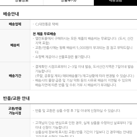
배송안내
배송업체
CJ대한통운 택배
전 제품 무료배송
엘칸토몰에서 구매하시는 모든 제품의 배송비는 무료입니다. (도서, 산간
지역 포함)
배송비
교환/반품시에는 왕복 배송비 5,000원이 부과되는 점 참고 부탁드립니
다.
쇼핑백 제공이나 선물포장은 불가합니다.
결제확인 시점으로부터 2~3일 이내 발송, 도서산간지역은 7일이내 발송
가능합니다.
배송기간
(주말, 공휴일 제외/해외배송불가/재고상황에 따라 변경될 수 있습니다.)
배송사의 물량 급증 및 기상 악화 등의 사유로 배송이 지연될 수 있으며
배송지연에 따른 반품 및 수취 거부 시 배송비가 부과됩니다.
반품/교환 안내
교환/반품
반품 및 교환은 상품 수령 후 7일 이내에 신청하실 수 있습니다.
가능시점
고객님의 단순 변심으로 인한 경우, 실제 상품을 수령하신 날로부터 7일
이내 신청이 가능합니다.
상품상세 정보에 표시된 교환/반품 기간이 7일보다 긴 경우에는 안내된
기간으로 신청이 가능합니다.