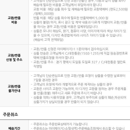
고객님의 단순변심으로 인한 교환/반품인 경우, 다음과 같이 상품 회수/
배송에 필요한 비용을 고객님께서 부담하셔야 합니다.
교환 비용: 해당 상품 회수 및 재배송에 필요한 교환택배비 (편도2,500원
/왕복5,000원)
교환/반품
반품 비용: 해당 상품 회수에 필요한 반품택배비 5,000 원
비용
상품의 불량/하자, 표시 광고 및 계약 내용과 다르게 이행되어 교환/반품
을 하시는 경우 교환/반품 비용은 업체부담입니다.
상품은 모니터 해상도, 밝기, 컴퓨터 사양, 이미지에 따라 색상 차이가 있
을 수 있으며, 디자인 측정법에 따라 사이즈 차이가 있을 수 있습니다.
(배송비 고객 전액부담)
교환/반품 신청은 마이페이지>1:1문의에서 접수하십시오.
상품 반송은 고객님께서 CJ대한통운(1588-1255)에 직접 원송장번호로
교환/반품
택배 반품요청을 하셔야 합니다.
신청 및 주소
교환/반품 주소 : 경기 평택시 도일동 도일로 327 / CJ대한통운 엘칸토
직영팀
고객님의 단순변심으로 인한 교환/반품 요청이 상품을 수령한 날로부터
7일을 경과한 경우
고객님의 요청에 따라 개별적으로 주문 제작되는 상품의 경우
교환/반품
교환은 사이즈 교환만 가능하며, 타 디자인 교환을 원하는 경우 주문제품
불가안내
을 반품(환불) 해주시고 새로 주문해 주시기 바랍니다
상품을 착화/사용하였을 경우, 고객님의 부주의로 상품이 훼손,파손되어
상품가치가 상실되었을 경우 반품이 되지 않습니다.
주문취소
주문취소는 주문완료상태까지 가능합니다.
배송기간
주문취소는 마이페이지>쇼핑내역>주문배송조회에서 취소할 수 있습니