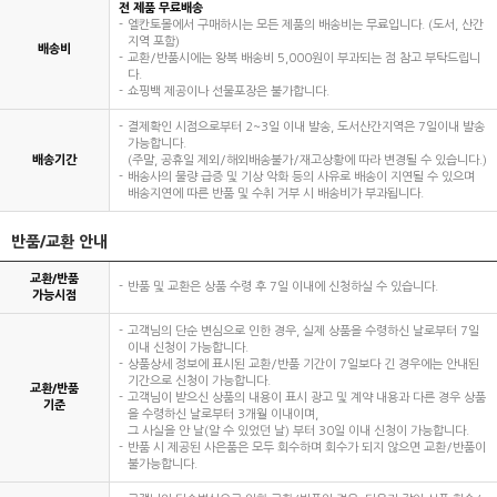
전 제품 무료배송
엘칸토몰에서 구매하시는 모든 제품의 배송비는 무료입니다. (도서, 산간
지역 포함)
배송비
교환/반품시에는 왕복 배송비 5,000원이 부과되는 점 참고 부탁드립니
다.
쇼핑백 제공이나 선물포장은 불가합니다.
결제확인 시점으로부터 2~3일 이내 발송, 도서산간지역은 7일이내 발송
가능합니다.
배송기간
(주말, 공휴일 제외/해외배송불가/재고상황에 따라 변경될 수 있습니다.)
배송사의 물량 급증 및 기상 악화 등의 사유로 배송이 지연될 수 있으며
배송지연에 따른 반품 및 수취 거부 시 배송비가 부과됩니다.
반품/교환 안내
교환/반품
반품 및 교환은 상품 수령 후 7일 이내에 신청하실 수 있습니다.
가능시점
고객님의 단순 변심으로 인한 경우, 실제 상품을 수령하신 날로부터 7일
이내 신청이 가능합니다.
상품상세 정보에 표시된 교환/반품 기간이 7일보다 긴 경우에는 안내된
기간으로 신청이 가능합니다.
교환/반품
고객님이 받으신 상품의 내용이 표시 광고 및 계약 내용과 다른 경우 상품
기준
을 수령하신 날로부터 3개월 이내이며,
그 사실을 안 날(알 수 있었던 날) 부터 30일 이내 신청이 가능합니다.
반품 시 제공된 사은품은 모두 회수하며 회수가 되지 않으면 교환/반품이
불가능합니다.