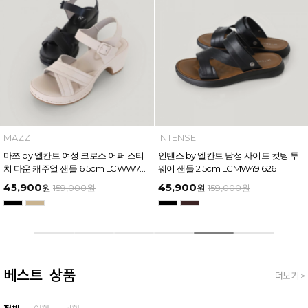
MAZZ
INTENSE
마쯔 by 엘칸토 여성 크로스 어퍼 스티
인텐스 by 엘칸토 남성 사이드 컷팅 투
치 다운 캐주얼 샌들 6.5cm LCWW70
웨이 샌들 2.5cm LCMW49I626
M626
45,900
45,900
원
159,000
원
원
159,000
원
베스트 상품
더보기 >