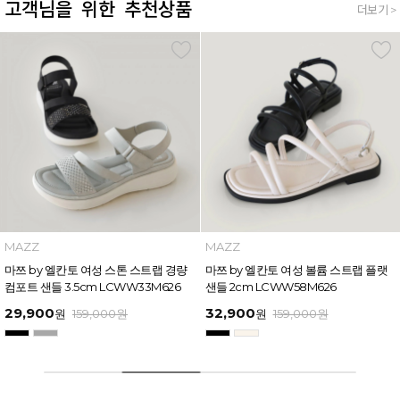
고객님을 위한 추천상품
더보기 >
MAZZ
MAZZ
마쯔 by 엘칸토 여성 스톤 스트랩 경량
마쯔 by 엘칸토 여성 볼륨 스트랩 플랫
컴포트 샌들 3.5cm LCWW33M626
샌들 2cm LCWW58M626
29,900
32,900
원
159,000
원
원
159,000
원