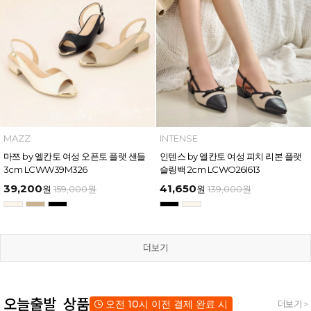
MAZZ
INTENSE
마쯔 by 엘칸토 여성 오픈토 플랫 샌들
인텐스 by 엘칸토 여성 피치 리본 플랫
3cm LCWW39M326
슬링백 2cm LCWO26I613
39,200
41,650
원
159,000
원
원
139,000
원
더보기
오늘출발 상품
오전 10시 이전 결제 완료 시
더보기 >