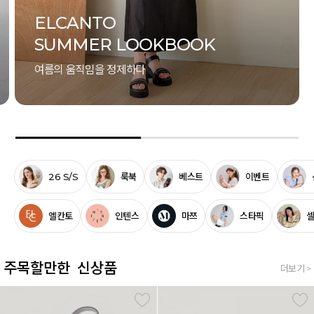
26 S/S
룩북
베스트
이벤트
엘칸토
인텐스
마쯔
스타픽
주목할만한 신상품
더보기 >