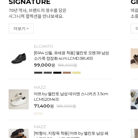
SIGNATURE
G
70년 역사, 브랜드의 정수를 담은
마음
시그니처 컬렉션을 만나보세요.
소중
더보기 >
ELCANTO
[B1A4 산들, 유세윤 착용] 엘칸토 오렌38 남성
소가죽 정장화 4cm LCMD38U613
99,000
원
199,000
원
MAZZ
마쯔 by 엘칸토 남성 데이엔 스니커즈 3.5cm
LCMS20M413
71,400
원
189,000
원
MAZZ
[박형식, 지창욱 착용] 마쯔 by 엘칸토 남성 페