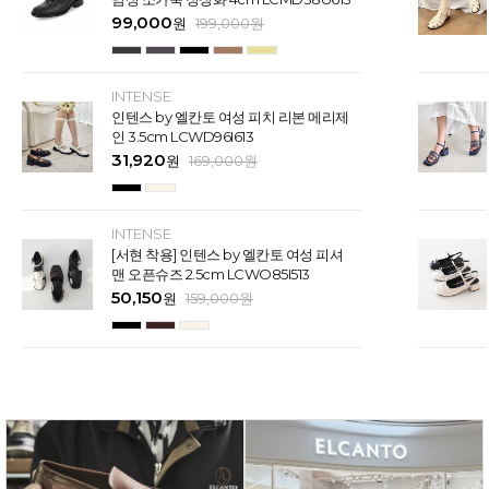
99,000
원
199,000
원
INTENSE
인텐스 by 엘칸토 여성 피치 리본 메리제
인 3.5cm LCWD96I613
31,920
원
169,000
원
INTENSE
[서현 착용] 인텐스 by 엘칸토 여성 피셔
맨 오픈슈즈 2.5cm LCWO85I513
50,150
원
159,000
원