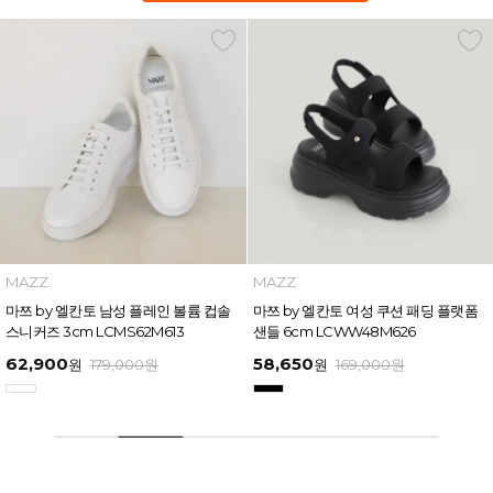
MAZZ
MAZZ
마쯔 by 엘칸토 남성 플레인 볼륨 컵솔
마쯔 by 엘칸토 여성 쿠션 패딩 플랫폼
스니커즈 3cm LCMS62M613
샌들 6cm LCWW48M626
62,900
58,650
원
179,000
원
원
169,000
원