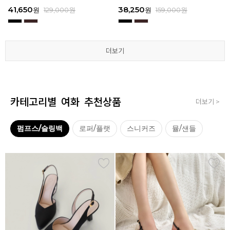
3
I111
3
I111
67,150
41,650
38,250
41,650
67,150
41,650
62,900
38,250
39,200
41,650
62,900
38,250
원
원
원
원
원
원
179,000
179,000
129,000
129,000
129,000
129,000
원
원
원
원
원
원
원
원
원
원
원
원
129,000
159,000
159,000
179,000
159,000
179,000
원
원
원
원
원
원
더보기
더보기
더보기
더보기
더보기
더보기
카테고리별 여화 추천상품
더보기 >
펌프스/슬링백
로퍼/플랫
스니커즈
뮬/샌들