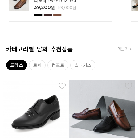
니 로퍼 3.5cm LCMD82I111
39,200
원
129,000
원
카테고리별 남화 추천상품
더보기 >
드레스
로퍼
컴포트
스니커즈