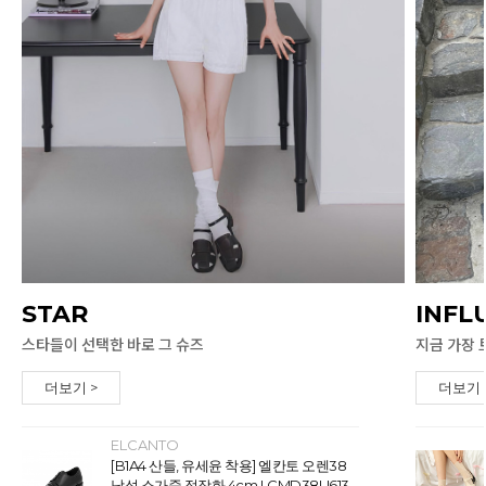
STAR
INFL
스타들이 선택한 바로 그 슈즈
지금 가장 
더보기 >
더보기 
ELCANTO
[B1A4 산들, 유세윤 착용] 엘칸토 오렌38
남성 소가죽 정장화 4cm LCMD38U613