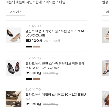
여름의 흐름에 자연스럽게 스며드는 스타일.
일상
더보기 >
더
ELCANTO
엘칸토 여성 소가죽 사선스트랩 펌프스 7CM
LCWD65U613
152,100
원
269,000
원
ELCANTO
엘칸토 남성 천연 소가죽 경량 엠보 피끈 드레
스화 4CM LCMD37U613
89,100
원
199,000
원
ELCANTO
엘칸토 남성 데일리 스니커즈 3CM LCMS81U
613
89,100
원
199,000
원