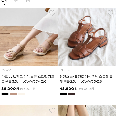
전체
여화
남화
MAZZ
INTENSE
마쯔 by 엘칸토 여성 스톤 스트랩 컴포
인텐스 by 엘칸토 여성 위빙 스트랩 플
트 샌들 3.5cm LCWW07M626
랫 샌들 2.5cm LCWW05I626
39,200
45,900
원
159,000
원
원
159,000
원