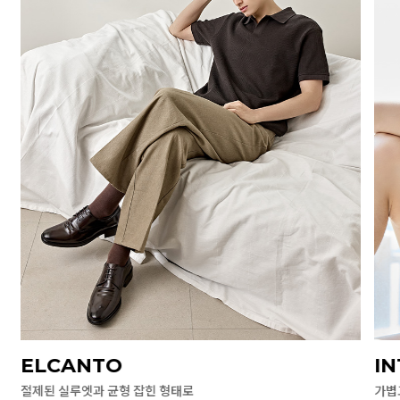
ELCANTO
I
절제된 실루엣과 균형 잡힌 형태로
가볍