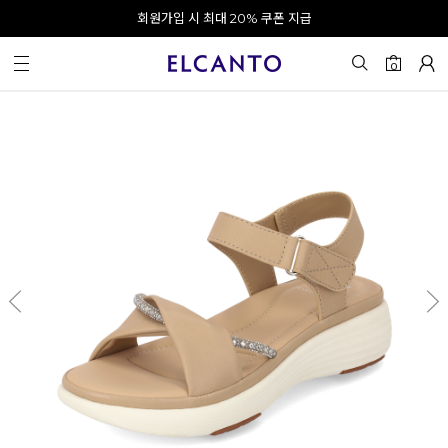
오전 10시 이전 결제 완료 시 오늘 출발!
카카오 채널 추가 시 10% 쿠폰 증정
회원가입 시 최대 20% 쿠폰 지급
0