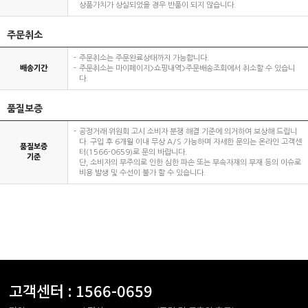
상품가치가 상실되었을 경우 반품이 되지 않습니다.
주문취소
주문취소는 주문완료상태까지 가능합니다.
배송기간
주문취소는 마이페이지>쇼핑내역>주문배송조회에서 취소할 수 있습니
다.
품질보증
공정거래 위원회 고시 소비자 분쟁 해결 기준에 의거하여 보상해 드립니
다. 구입 후 6개월 이내 무상 A/S 가능하며 자세한 문의는 온라인 고객센
품질보증
터(1566-0659)로 문의 바랍니다.
기준
단, 소비자의 부주의로 인한 심한 파손 또는 부속자재의 부재 등의 이슈로
비용 발생 및 수선이 불가 할 수 있습니다.
고객센터 :
1566-0659