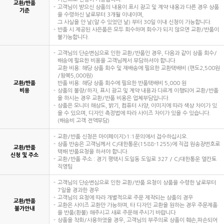
교환/반품
고객님이 받으신 상품의 내용이 표시 광고 및 계약 내용과 다른 경우 상품
기준
을 수령하신 날로부터 3개월 이내이며,
그 사실을 안 날(알 수 있었던 날) 부터 30일 이내 신청이 가능합니다.
반품 시 제공된 사은품은 모두 회수하며 회수가 되지 않으면 교환/반품이
불가능합니다.
고객님의 단순변심으로 인한 교환/반품인 경우, 다음과 같이 상품 회수/
배송에 필요한 비용을 고객님께서 부담하셔야 합니다.
교환 비용: 해당 상품 회수 및 재배송에 필요한 교환택배비 (편도2,500원
/왕복5,000원)
교환/반품
반품 비용: 해당 상품 회수에 필요한 반품택배비 5,000 원
비용
상품의 불량/하자, 표시 광고 및 계약 내용과 다르게 이행되어 교환/반품
을 하시는 경우 교환/반품 비용은 업체부담입니다.
상품은 모니터 해상도, 밝기, 컴퓨터 사양, 이미지에 따라 색상 차이가 있
을 수 있으며, 디자인 측정법에 따라 사이즈 차이가 있을 수 있습니다.
(배송비 고객 전액부담)
교환/반품 신청은 마이페이지>1:1문의에서 접수하십시오.
상품 반송은 고객님께서 CJ대한통운(1588-1255)에 직접 원송장번호로
교환/반품
택배 반품요청을 하셔야 합니다.
신청 및 주소
교환/반품 주소 : 경기 평택시 도일동 도일로 327 / CJ대한통운 엘칸토
직영팀
고객님의 단순변심으로 인한 교환/반품 요청이 상품을 수령한 날로부터
7일을 경과한 경우
고객님의 요청에 따라 개별적으로 주문 제작되는 상품의 경우
교환/반품
교환은 사이즈 교환만 가능하며, 타 디자인 교환을 원하는 경우 주문제품
불가안내
을 반품(환불) 해주시고 새로 주문해 주시기 바랍니다
상품을 착화/사용하였을 경우, 고객님의 부주의로 상품이 훼손,파손되어