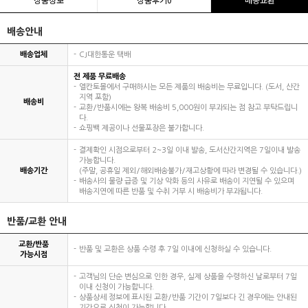
배송안내
배송업체
CJ대한통운 택배
전 제품 무료배송
엘칸토몰에서 구매하시는 모든 제품의 배송비는 무료입니다. (도서, 산간
지역 포함)
배송비
교환/반품시에는 왕복 배송비 5,000원이 부과되는 점 참고 부탁드립니
다.
쇼핑백 제공이나 선물포장은 불가합니다.
결제확인 시점으로부터 2~3일 이내 발송, 도서산간지역은 7일이내 발송
가능합니다.
배송기간
(주말, 공휴일 제외/해외배송불가/재고상황에 따라 변경될 수 있습니다.)
배송사의 물량 급증 및 기상 악화 등의 사유로 배송이 지연될 수 있으며
배송지연에 따른 반품 및 수취 거부 시 배송비가 부과됩니다.
반품/교환 안내
교환/반품
반품 및 교환은 상품 수령 후 7일 이내에 신청하실 수 있습니다.
가능시점
고객님의 단순 변심으로 인한 경우, 실제 상품을 수령하신 날로부터 7일
이내 신청이 가능합니다.
상품상세 정보에 표시된 교환/반품 기간이 7일보다 긴 경우에는 안내된
기간으로 신청이 가능합니다.