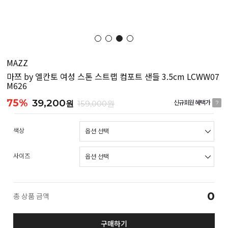
MAZZ
마쯔 by 엘칸토 여성 스톤 스트랩 컴포트 샌들 3.5cm LCWW07
M626
75%
39,200
원
159,000원
신규회원 혜택가
?
색상
사이즈
0
총 상품 금액
구매하기