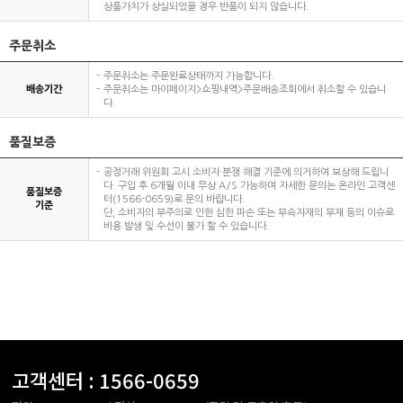
상품가치가 상실되었을 경우 반품이 되지 않습니다.
주문취소
주문취소는 주문완료상태까지 가능합니다.
배송기간
주문취소는 마이페이지>쇼핑내역>주문배송조회에서 취소할 수 있습니
다.
품질보증
공정거래 위원회 고시 소비자 분쟁 해결 기준에 의거하여 보상해 드립니
다. 구입 후 6개월 이내 무상 A/S 가능하며 자세한 문의는 온라인 고객센
품질보증
터(1566-0659)로 문의 바랍니다.
기준
단, 소비자의 부주의로 인한 심한 파손 또는 부속자재의 부재 등의 이슈로
비용 발생 및 수선이 불가 할 수 있습니다.
고객센터 :
1566-0659