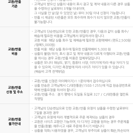
교환/반품
고객님이 받으신 상품의 내용이 표시 광고 및 계약 내용과 다른 경우 상품
기준
을 수령하신 날로부터 3개월 이내이며,
그 사실을 안 날(알 수 있었던 날) 부터 30일 이내 신청이 가능합니다.
반품 시 제공된 사은품은 모두 회수하며 회수가 되지 않으면 교환/반품이
불가능합니다.
고객님의 단순변심으로 인한 교환/반품인 경우, 다음과 같이 상품 회수/
배송에 필요한 비용을 고객님께서 부담하셔야 합니다.
교환 비용: 해당 상품 회수 및 재배송에 필요한 교환택배비 (편도2,500원
/왕복5,000원)
교환/반품
반품 비용: 해당 상품 회수에 필요한 반품택배비 5,000 원
비용
상품의 불량/하자, 표시 광고 및 계약 내용과 다르게 이행되어 교환/반품
을 하시는 경우 교환/반품 비용은 업체부담입니다.
상품은 모니터 해상도, 밝기, 컴퓨터 사양, 이미지에 따라 색상 차이가 있
을 수 있으며, 디자인 측정법에 따라 사이즈 차이가 있을 수 있습니다.
(배송비 고객 전액부담)
교환/반품 신청은 마이페이지>1:1문의에서 접수하십시오.
상품 반송은 고객님께서 CJ대한통운(1588-1255)에 직접 원송장번호로
교환/반품
택배 반품요청을 하셔야 합니다.
신청 및 주소
교환/반품 주소 : 경기 평택시 도일동 도일로 327 / CJ대한통운 엘칸토
직영팀
고객님의 단순변심으로 인한 교환/반품 요청이 상품을 수령한 날로부터
7일을 경과한 경우
고객님의 요청에 따라 개별적으로 주문 제작되는 상품의 경우
교환/반품
교환은 사이즈 교환만 가능하며, 타 디자인 교환을 원하는 경우 주문제품
불가안내
을 반품(환불) 해주시고 새로 주문해 주시기 바랍니다
상품을 착화/사용하였을 경우, 고객님의 부주의로 상품이 훼손,파손되어