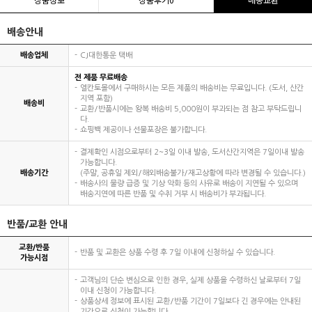
배송안내
배송업체
CJ대한통운 택배
전 제품 무료배송
엘칸토몰에서 구매하시는 모든 제품의 배송비는 무료입니다. (도서, 산간
지역 포함)
배송비
교환/반품시에는 왕복 배송비 5,000원이 부과되는 점 참고 부탁드립니
다.
쇼핑백 제공이나 선물포장은 불가합니다.
결제확인 시점으로부터 2~3일 이내 발송, 도서산간지역은 7일이내 발송
가능합니다.
배송기간
(주말, 공휴일 제외/해외배송불가/재고상황에 따라 변경될 수 있습니다.)
배송사의 물량 급증 및 기상 악화 등의 사유로 배송이 지연될 수 있으며
배송지연에 따른 반품 및 수취 거부 시 배송비가 부과됩니다.
반품/교환 안내
교환/반품
반품 및 교환은 상품 수령 후 7일 이내에 신청하실 수 있습니다.
가능시점
고객님의 단순 변심으로 인한 경우, 실제 상품을 수령하신 날로부터 7일
이내 신청이 가능합니다.
상품상세 정보에 표시된 교환/반품 기간이 7일보다 긴 경우에는 안내된
기간으로 신청이 가능합니다.