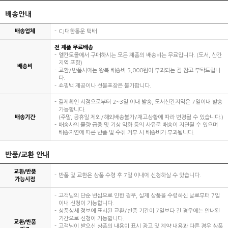
배송안내
배송업체
CJ대한통운 택배
전 제품 무료배송
엘칸토몰에서 구매하시는 모든 제품의 배송비는 무료입니다. (도서, 산간
지역 포함)
배송비
교환/반품시에는 왕복 배송비 5,000원이 부과되는 점 참고 부탁드립니
다.
쇼핑백 제공이나 선물포장은 불가합니다.
결제확인 시점으로부터 2~3일 이내 발송, 도서산간지역은 7일이내 발송
가능합니다.
배송기간
(주말, 공휴일 제외/해외배송불가/재고상황에 따라 변경될 수 있습니다.)
배송사의 물량 급증 및 기상 악화 등의 사유로 배송이 지연될 수 있으며
배송지연에 따른 반품 및 수취 거부 시 배송비가 부과됩니다.
반품/교환 안내
교환/반품
반품 및 교환은 상품 수령 후 7일 이내에 신청하실 수 있습니다.
가능시점
고객님의 단순 변심으로 인한 경우, 실제 상품을 수령하신 날로부터 7일
이내 신청이 가능합니다.
상품상세 정보에 표시된 교환/반품 기간이 7일보다 긴 경우에는 안내된
기간으로 신청이 가능합니다.
교환/반품
고객님이 받으신 상품의 내용이 표시 광고 및 계약 내용과 다른 경우 상품