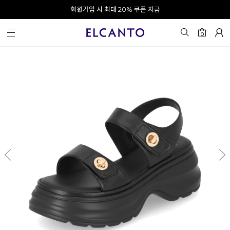
오전 10시 이전 결제 완료 시 오늘 출발!
카카오 채널 추가 시 10% 쿠폰 증정
회원가입 시 최대 20% 쿠폰 지급
0