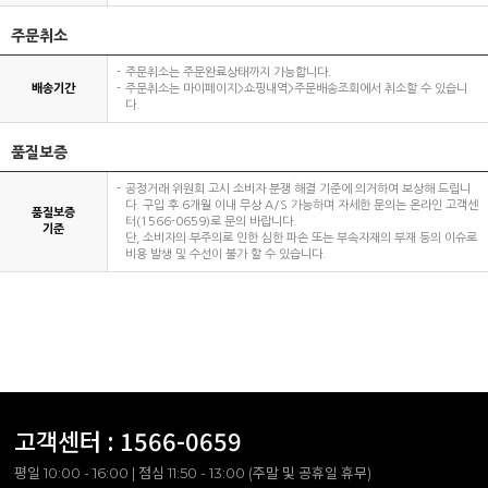
주문취소
주문취소는 주문완료상태까지 가능합니다.
배송기간
주문취소는 마이페이지>쇼핑내역>주문배송조회에서 취소할 수 있습니
다.
품질보증
공정거래 위원회 고시 소비자 분쟁 해결 기준에 의거하여 보상해 드립니
다. 구입 후 6개월 이내 무상 A/S 가능하며 자세한 문의는 온라인 고객센
품질보증
터(1566-0659)로 문의 바랍니다.
기준
단, 소비자의 부주의로 인한 심한 파손 또는 부속자재의 부재 등의 이슈로
비용 발생 및 수선이 불가 할 수 있습니다.
고객센터 :
1566-0659
평일 10:00 - 16:00 | 점심 11:50 - 13:00 (주말 및 공휴일 휴무)