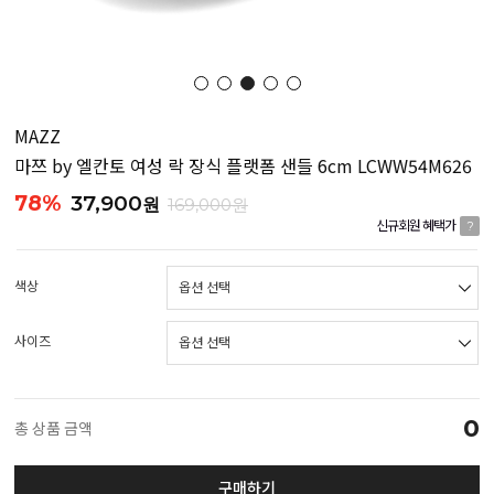
MAZZ
마쯔 by 엘칸토 여성 락 장식 플랫폼 샌들 6cm LCWW54M626
78%
37,900
원
169,000원
신규회원 혜택가
?
색상
사이즈
0
총 상품 금액
구매하기