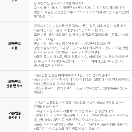
기준
을 수령하신 날로부터 3개월 이내이며,
그 사실을 안 날(알 수 있었던 날) 부터 30일 이내 신청이 가능합니다.
반품 시 제공된 사은품은 모두 회수하며 회수가 되지 않으면 교환/반품이
불가능합니다.
고객님의 단순변심으로 인한 교환/반품인 경우, 다음과 같이 상품 회수/
배송에 필요한 비용을 고객님께서 부담하셔야 합니다.
교환 비용: 해당 상품 회수 및 재배송에 필요한 교환택배비 (편도2,500원
/왕복5,000원)
교환/반품
반품 비용: 해당 상품 회수에 필요한 반품택배비 5,000 원
비용
상품의 불량/하자, 표시 광고 및 계약 내용과 다르게 이행되어 교환/반품
을 하시는 경우 교환/반품 비용은 업체부담입니다.
상품은 모니터 해상도, 밝기, 컴퓨터 사양, 이미지에 따라 색상 차이가 있
을 수 있으며, 디자인 측정법에 따라 사이즈 차이가 있을 수 있습니다.
(배송비 고객 전액부담)
교환/반품 신청은 마이페이지>1:1문의에서 접수하십시오.
상품 반송은 고객님께서 CJ대한통운(1588-1255)에 직접 원송장번호로
교환/반품
택배 반품요청을 하셔야 합니다.
신청 및 주소
교환/반품 주소 : 경기 평택시 도일동 도일로 327 / CJ대한통운 엘칸토
직영팀
고객님의 단순변심으로 인한 교환/반품 요청이 상품을 수령한 날로부터
7일을 경과한 경우
고객님의 요청에 따라 개별적으로 주문 제작되는 상품의 경우
교환/반품
교환은 사이즈 교환만 가능하며, 타 디자인 교환을 원하는 경우 주문제품
불가안내
을 반품(환불) 해주시고 새로 주문해 주시기 바랍니다
상품을 착화/사용하였을 경우, 고객님의 부주의로 상품이 훼손,파손되어
상품가치가 상실되었을 경우 반품이 되지 않습니다.