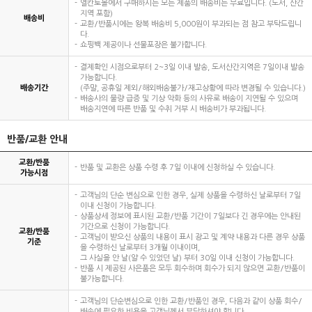
엘칸토몰에서 구매하시는 모든 제품의 배송비는 무료입니다. (도서, 산간
지역 포함)
배송비
교환/반품시에는 왕복 배송비 5,000원이 부과되는 점 참고 부탁드립니
다.
쇼핑백 제공이나 선물포장은 불가합니다.
결제확인 시점으로부터 2~3일 이내 발송, 도서산간지역은 7일이내 발송
가능합니다.
배송기간
(주말, 공휴일 제외/해외배송불가/재고상황에 따라 변경될 수 있습니다.)
배송사의 물량 급증 및 기상 악화 등의 사유로 배송이 지연될 수 있으며
배송지연에 따른 반품 및 수취 거부 시 배송비가 부과됩니다.
반품/교환 안내
교환/반품
반품 및 교환은 상품 수령 후 7일 이내에 신청하실 수 있습니다.
가능시점
고객님의 단순 변심으로 인한 경우, 실제 상품을 수령하신 날로부터 7일
이내 신청이 가능합니다.
상품상세 정보에 표시된 교환/반품 기간이 7일보다 긴 경우에는 안내된
기간으로 신청이 가능합니다.
교환/반품
고객님이 받으신 상품의 내용이 표시 광고 및 계약 내용과 다른 경우 상품
기준
을 수령하신 날로부터 3개월 이내이며,
그 사실을 안 날(알 수 있었던 날) 부터 30일 이내 신청이 가능합니다.
반품 시 제공된 사은품은 모두 회수하며 회수가 되지 않으면 교환/반품이
불가능합니다.
고객님의 단순변심으로 인한 교환/반품인 경우, 다음과 같이 상품 회수/
배송에 필요한 비용을 고객님께서 부담하셔야 합니다.