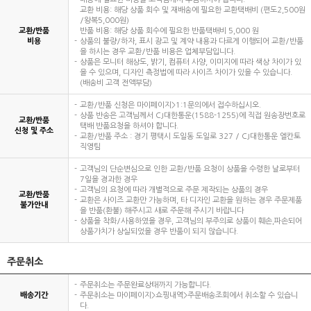
교환 비용: 해당 상품 회수 및 재배송에 필요한 교환택배비 (편도2,500원
/왕복5,000원)
교환/반품
반품 비용: 해당 상품 회수에 필요한 반품택배비 5,000 원
비용
상품의 불량/하자, 표시 광고 및 계약 내용과 다르게 이행되어 교환/반품
을 하시는 경우 교환/반품 비용은 업체부담입니다.
상품은 모니터 해상도, 밝기, 컴퓨터 사양, 이미지에 따라 색상 차이가 있
을 수 있으며, 디자인 측정법에 따라 사이즈 차이가 있을 수 있습니다.
(배송비 고객 전액부담)
교환/반품 신청은 마이페이지>1:1문의에서 접수하십시오.
상품 반송은 고객님께서 CJ대한통운(1588-1255)에 직접 원송장번호로
교환/반품
택배 반품요청을 하셔야 합니다.
신청 및 주소
교환/반품 주소 : 경기 평택시 도일동 도일로 327 / CJ대한통운 엘칸토
직영팀
고객님의 단순변심으로 인한 교환/반품 요청이 상품을 수령한 날로부터
7일을 경과한 경우
고객님의 요청에 따라 개별적으로 주문 제작되는 상품의 경우
교환/반품
교환은 사이즈 교환만 가능하며, 타 디자인 교환을 원하는 경우 주문제품
불가안내
을 반품(환불) 해주시고 새로 주문해 주시기 바랍니다
상품을 착화/사용하였을 경우, 고객님의 부주의로 상품이 훼손,파손되어
상품가치가 상실되었을 경우 반품이 되지 않습니다.
주문취소
주문취소는 주문완료상태까지 가능합니다.
배송기간
주문취소는 마이페이지>쇼핑내역>주문배송조회에서 취소할 수 있습니
다.