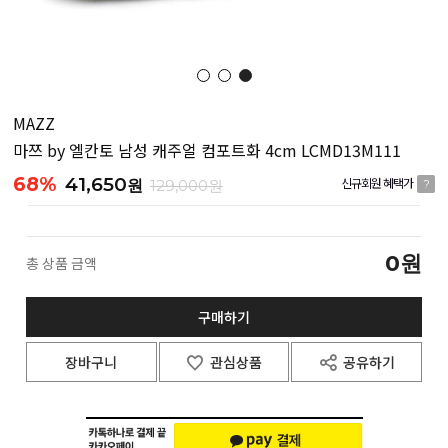
MAZZ
마쯔 by 엘칸토 남성 캐주얼 컴포트화 4cm LCMD13M111
68%
41,650
원
129,000원
신규회원 혜택가
?
0
원
총 상품 금액
구매하기
장바구니
관심상품
공유하기