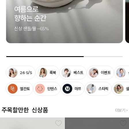
클래식의
기준이 되는 한 켤레
시그니처 컬렉션
26 S/S
룩북
베스트
이벤트
엘칸토
인텐스
마쯔
스타픽
주목할만한 신상품
더보기 >