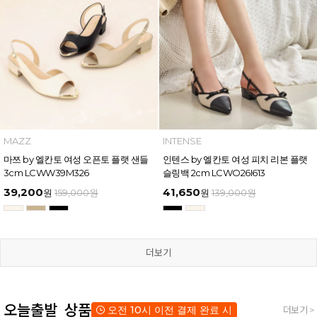
MAZZ
INTENSE
마쯔 by 엘칸토 여성 오픈토 플랫 샌들
인텐스 by 엘칸토 여성 피치 리본 플랫
3cm LCWW39M326
슬링백 2cm LCWO26I613
39,200
41,650
원
159,000
원
원
139,000
원
더보기
오늘출발 상품
오전 10시 이전 결제 완료 시
더보기 >