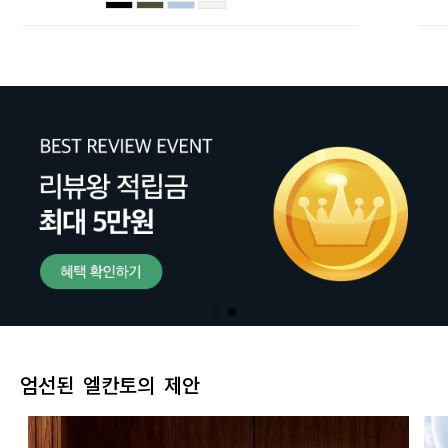
엄선된 엘칸토의 제안