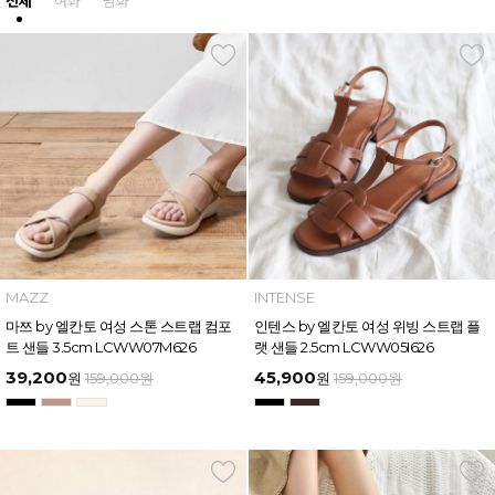
전체
여화
남화
MAZZ
INTENSE
마쯔 by 엘칸토 여성 스톤 스트랩 컴포
인텐스 by 엘칸토 여성 위빙 스트랩 플
트 샌들 3.5cm LCWW07M626
랫 샌들 2.5cm LCWW05I626
39,200
45,900
원
159,000
원
원
159,000
원