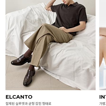
ELCANTO
I
절제된 실루엣과 균형 잡힌 형태로
가볍