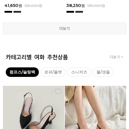
3
I111
3
I111
67,150
41,650
38,250
41,650
67,150
41,650
62,900
38,250
39,200
41,650
62,900
38,250
원
원
원
원
원
원
179,000
179,000
129,000
129,000
129,000
129,000
원
원
원
원
원
원
원
원
원
원
원
원
129,000
159,000
159,000
179,000
159,000
179,000
원
원
원
원
원
원
더보기
더보기
더보기
더보기
더보기
더보기
카테고리별 여화 추천상품
더보기 >
펌프스/슬링백
로퍼/플랫
스니커즈
뮬/샌들