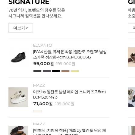
SIGNATURE
G
70년 역사, 브랜드의 정수를 담은
마음
시그니처 컬렉션을 만나보세요.
소중
더보기 >
ELCANTO
[B1A4 산들, 유세윤 착용] 엘칸토 오렌38 남성
소가죽 정장화 4cm LCMD38U613
99,000
원
199,000
원
MAZZ
마쯔 by 엘칸토 남성 데이엔 스니커즈 3.5cm
LCMS20M413
71,400
원
189,000
원
MAZZ
[박형식, 지창욱 착용] 마쯔 by 엘칸토 남성 페