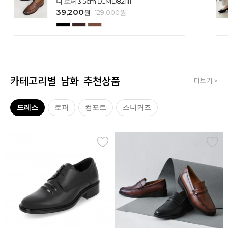
니 로퍼 3.5cm LCMD82I111
39,200
원
129,000
원
카테고리별 남화 추천상품
더보기 >
드레스
로퍼
컴포트
스니커즈