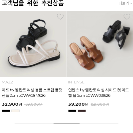
고객님을 위한 추천상품
더보기 >
MAZZ
INTENSE
마쯔 by 엘칸토 여성 볼륨 스트랩 플랫
인텐스 by 엘칸토 여성 사이드 컷 미드
샌들 2cm LCWW58M626
힐 뮬 5cm LCWW03I626
32,900
39,200
원
159,000
원
원
159,000
원