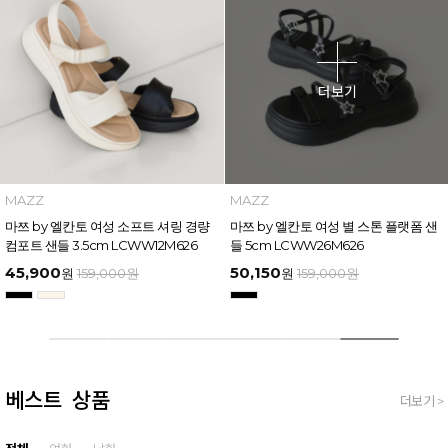
더보기
MAZZ
MAZZ
마쯔 by 엘칸토 여성 소프트 셔링 경량
마쯔 by 엘칸토 여성 별 스톤 플랫폼 샌
컴포트 샌들 3.5cm LCWW12M626
들 5cm LCWW26M626
45,900
50,150
원
159,000
원
원
159,000
원
베스트 상품
더보기 >