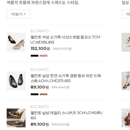
여름의 흐름에 자연스럽게 스며드는 스타일.
일상
더보기 >
더
ELCANTO
엘칸토 여성 소가죽 사선스트랩 펌프스 7CM
LCWD65U613
152,100
원
269,000
원
ELCANTO
엘칸토 남성 천연 소가죽 경량 엠보 피끈 드레
스화 4CM LCMD37U613
89,100
원
199,000
원
ELCANTO
엘칸토 남성 데일리 스니커즈 3CM LCMS81U
613
89,100
원
199,000
원