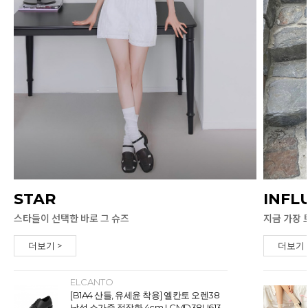
STAR
INFL
스타들이 선택한 바로 그 슈즈
지금 가장 
더보기 >
더보기 
ELCANTO
[B1A4 산들, 유세윤 착용] 엘칸토 오렌38
남성 소가죽 정장화 4cm LCMD38U613