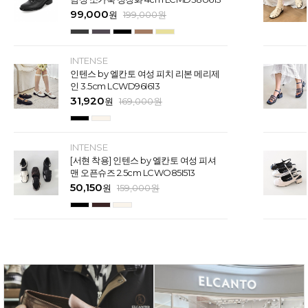
99,000
원
199,000
원
INTENSE
인텐스 by 엘칸토 여성 피치 리본 메리제
인 3.5cm LCWD96I613
31,920
원
169,000
원
INTENSE
[서현 착용] 인텐스 by 엘칸토 여성 피셔
맨 오픈슈즈 2.5cm LCWO85I513
50,150
원
159,000
원