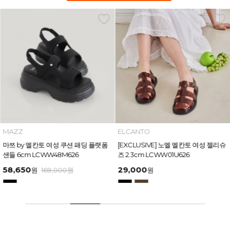
MAZZ
ELCANTO
마쯔 by 엘칸토 여성 쿠션 패딩 플랫폼
[EXCLUSIVE] 노엘 엘칸토 여성 젤리슈
샌들 6cm LCWW48M626
즈 2.3cm LCWW01U626
58,650
29,000
원
169,000
원
원