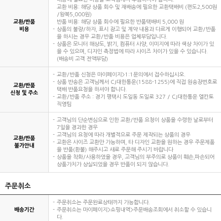
교환 비용: 해당 상품 회수 및 재배송에 필요한 교환택배비 (편도2,500원
/왕복5,000원)
교환/반품
반품 비용: 해당 상품 회수에 필요한 반품택배비 5,000 원
비용
상품의 불량/하자, 표시 광고 및 계약 내용과 다르게 이행되어 교환/반품
을 하시는 경우 교환/반품 비용은 업체부담입니다.
상품은 모니터 해상도, 밝기, 컴퓨터 사양, 이미지에 따라 색상 차이가 있
을 수 있으며, 디자인 측정법에 따라 사이즈 차이가 있을 수 있습니다.
(배송비 고객 전액부담)
교환/반품 신청은 마이페이지>1:1문의에서 접수하십시오.
상품 반송은 고객님께서 CJ대한통운(1588-1255)에 직접 원송장번호로
교환/반품
택배 반품요청을 하셔야 합니다.
신청 및 주소
교환/반품 주소 : 경기 평택시 도일동 도일로 327 / CJ대한통운 엘칸토
직영팀
고객님의 단순변심으로 인한 교환/반품 요청이 상품을 수령한 날로부터
7일을 경과한 경우
고객님의 요청에 따라 개별적으로 주문 제작되는 상품의 경우
교환/반품
교환은 사이즈 교환만 가능하며, 타 디자인 교환을 원하는 경우 주문제품
불가안내
을 반품(환불) 해주시고 새로 주문해 주시기 바랍니다
상품을 착화/사용하였을 경우, 고객님의 부주의로 상품이 훼손,파손되어
상품가치가 상실되었을 경우 반품이 되지 않습니다.
주문취소
주문취소는 주문완료상태까지 가능합니다.
배송기간
주문취소는 마이페이지>쇼핑내역>주문배송조회에서 취소할 수 있습니
다.