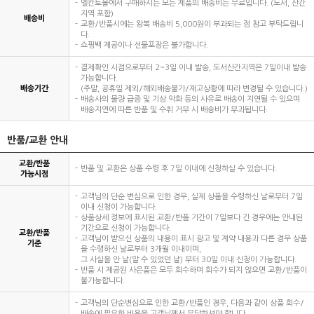
엘칸토몰에서 구매하시는 모든 제품의 배송비는 무료입니다. (도서, 산간
지역 포함)
배송비
교환/반품시에는 왕복 배송비 5,000원이 부과되는 점 참고 부탁드립니
다.
쇼핑백 제공이나 선물포장은 불가합니다.
결제확인 시점으로부터 2~3일 이내 발송, 도서산간지역은 7일이내 발송
가능합니다.
배송기간
(주말, 공휴일 제외/해외배송불가/재고상황에 따라 변경될 수 있습니다.)
배송사의 물량 급증 및 기상 악화 등의 사유로 배송이 지연될 수 있으며
배송지연에 따른 반품 및 수취 거부 시 배송비가 부과됩니다.
반품/교환 안내
교환/반품
반품 및 교환은 상품 수령 후 7일 이내에 신청하실 수 있습니다.
가능시점
고객님의 단순 변심으로 인한 경우, 실제 상품을 수령하신 날로부터 7일
이내 신청이 가능합니다.
상품상세 정보에 표시된 교환/반품 기간이 7일보다 긴 경우에는 안내된
기간으로 신청이 가능합니다.
교환/반품
고객님이 받으신 상품의 내용이 표시 광고 및 계약 내용과 다른 경우 상품
기준
을 수령하신 날로부터 3개월 이내이며,
그 사실을 안 날(알 수 있었던 날) 부터 30일 이내 신청이 가능합니다.
반품 시 제공된 사은품은 모두 회수하며 회수가 되지 않으면 교환/반품이
불가능합니다.
고객님의 단순변심으로 인한 교환/반품인 경우, 다음과 같이 상품 회수/
배송에 필요한 비용을 고객님께서 부담하셔야 합니다.