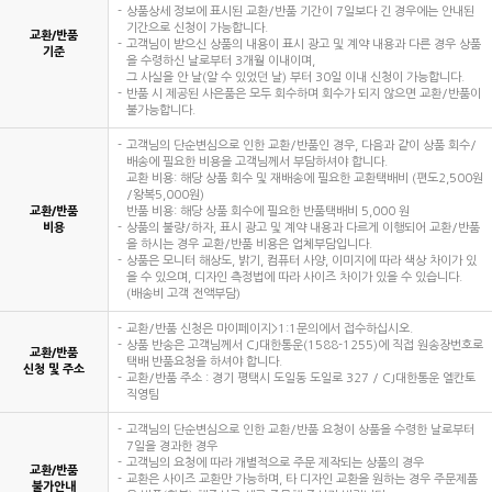
상품상세 정보에 표시된 교환/반품 기간이 7일보다 긴 경우에는 안내된
기간으로 신청이 가능합니다.
교환/반품
고객님이 받으신 상품의 내용이 표시 광고 및 계약 내용과 다른 경우 상품
기준
을 수령하신 날로부터 3개월 이내이며,
그 사실을 안 날(알 수 있었던 날) 부터 30일 이내 신청이 가능합니다.
반품 시 제공된 사은품은 모두 회수하며 회수가 되지 않으면 교환/반품이
불가능합니다.
고객님의 단순변심으로 인한 교환/반품인 경우, 다음과 같이 상품 회수/
배송에 필요한 비용을 고객님께서 부담하셔야 합니다.
교환 비용: 해당 상품 회수 및 재배송에 필요한 교환택배비 (편도2,500원
/왕복5,000원)
교환/반품
반품 비용: 해당 상품 회수에 필요한 반품택배비 5,000 원
비용
상품의 불량/하자, 표시 광고 및 계약 내용과 다르게 이행되어 교환/반품
을 하시는 경우 교환/반품 비용은 업체부담입니다.
상품은 모니터 해상도, 밝기, 컴퓨터 사양, 이미지에 따라 색상 차이가 있
을 수 있으며, 디자인 측정법에 따라 사이즈 차이가 있을 수 있습니다.
(배송비 고객 전액부담)
교환/반품 신청은 마이페이지>1:1문의에서 접수하십시오.
상품 반송은 고객님께서 CJ대한통운(1588-1255)에 직접 원송장번호로
교환/반품
택배 반품요청을 하셔야 합니다.
신청 및 주소
교환/반품 주소 : 경기 평택시 도일동 도일로 327 / CJ대한통운 엘칸토
직영팀
고객님의 단순변심으로 인한 교환/반품 요청이 상품을 수령한 날로부터
7일을 경과한 경우
고객님의 요청에 따라 개별적으로 주문 제작되는 상품의 경우
교환/반품
교환은 사이즈 교환만 가능하며, 타 디자인 교환을 원하는 경우 주문제품
불가안내