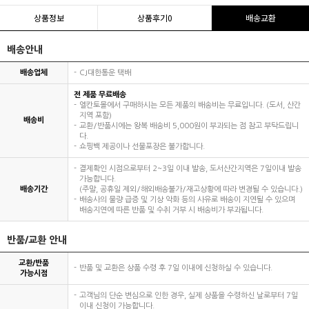
상품정보
상품후기
0
배송교환
배송안내
배송업체
CJ대한통운 택배
전 제품 무료배송
엘칸토몰에서 구매하시는 모든 제품의 배송비는 무료입니다. (도서, 산간
지역 포함)
배송비
교환/반품시에는 왕복 배송비 5,000원이 부과되는 점 참고 부탁드립니
다.
쇼핑백 제공이나 선물포장은 불가합니다.
결제확인 시점으로부터 2~3일 이내 발송, 도서산간지역은 7일이내 발송
가능합니다.
배송기간
(주말, 공휴일 제외/해외배송불가/재고상황에 따라 변경될 수 있습니다.)
배송사의 물량 급증 및 기상 악화 등의 사유로 배송이 지연될 수 있으며
배송지연에 따른 반품 및 수취 거부 시 배송비가 부과됩니다.
반품/교환 안내
교환/반품
반품 및 교환은 상품 수령 후 7일 이내에 신청하실 수 있습니다.
가능시점
고객님의 단순 변심으로 인한 경우, 실제 상품을 수령하신 날로부터 7일
이내 신청이 가능합니다.