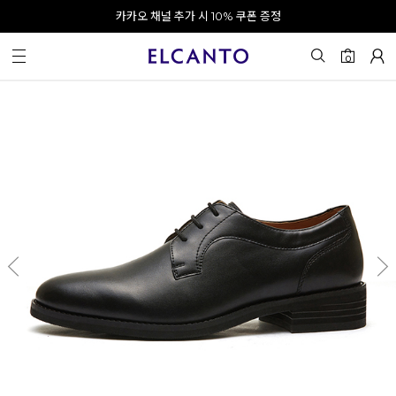
오전 10시 이전 결제 완료 시 오늘 출발!
카카오 채널 추가 시 10% 쿠폰 증정
회원가입 시 최대 20% 쿠폰 지급
0