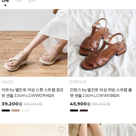
전체
여화
남화
MAZZ
INTENSE
마쯔 by 엘칸토 여성 스톤 스트랩 컴포
인텐스 by 엘칸토 여성 위빙 스트랩 플
트 샌들 3.5cm LCWW07M626
랫 샌들 2.5cm LCWW05I626
39,200
45,900
원
159,000
원
원
159,000
원