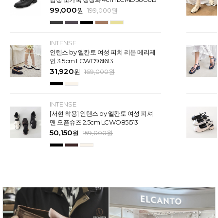
99,000
원
199,000
원
INTENSE
인텐스 by 엘칸토 여성 피치 리본 메리제
인 3.5cm LCWD96I613
31,920
원
169,000
원
INTENSE
[서현 착용] 인텐스 by 엘칸토 여성 피셔
맨 오픈슈즈 2.5cm LCWO85I513
50,150
원
159,000
원