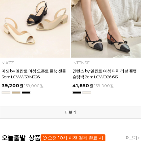
MAZZ
INTENSE
마쯔 by 엘칸토 여성 오픈토 플랫 샌들
인텐스 by 엘칸토 여성 피치 리본 플랫
3cm LCWW39M326
슬링백 2cm LCWO26I613
39,200
41,650
원
159,000
원
원
139,000
원
더보기
오늘출발 상품
오전 10시 이전 결제 완료 시
더보기 >