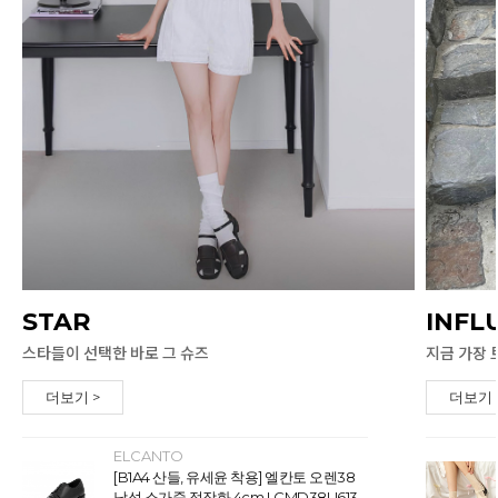
STAR
INFL
스타들이 선택한 바로 그 슈즈
지금 가장 
더보기 >
더보기 
ELCANTO
[B1A4 산들, 유세윤 착용] 엘칸토 오렌38
남성 소가죽 정장화 4cm LCMD38U613