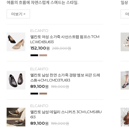
여름의 흐름에 자연스럽게 스며드는 스타일.
일상
더보기 >
더
ELCANTO
엘칸토 여성 소가죽 사선스트랩 펌프스 7CM
LCWD65U613
152,100
원
269,000
원
ELCANTO
엘칸토 남성 천연 소가죽 경량 엠보 피끈 드레
스화 4CM LCMD37U613
89,100
원
199,000
원
ELCANTO
엘칸토 남성 데일리 스니커즈 3CM LCMS81U
613
89,100
원
199,000
원