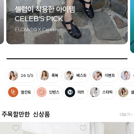
Last Summer
썸머 시즌 오프
UP TO 81%
26 S/S
룩북
베스트
이벤트
엘칸토
인텐스
마쯔
스타픽
주목할만한 신상품
더보기 >