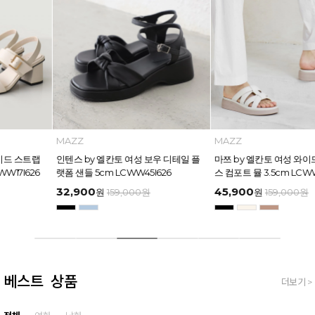
INTENSE
MAZZ
인텐스 by 엘칸토 여성 와이드 스트랩
인텐스 by 엘칸토 여성 보우 디테일 플
버클 포인트 샌들 6cm LCWW17I626
랫폼 샌들 5cm LCWW45I626
49,600
32,900
원
169,000
원
원
159,000
원
베스트 상품
더보기 >