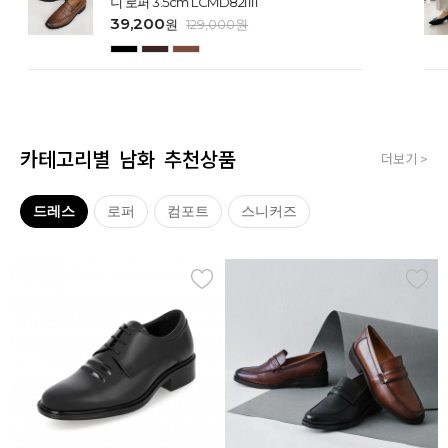
니 로퍼 3.5cm LCMD82I111
39,200
원
129,000
원
카테고리별 남화 추천상품
더보기 >
드레스
로퍼
컴포트
스니커즈