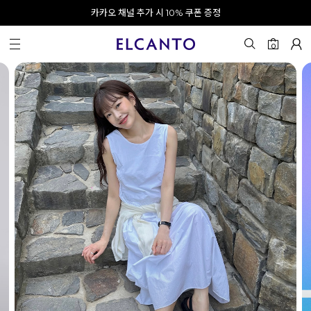
APP으로 로그인하고 10% 할인쿠폰 받기
오전 10시 이전 결제 완료 시 오늘 출발!
카카오 채널 추가 시 10% 쿠폰 증정
회원가입 시 최대 20% 쿠폰 지급
0