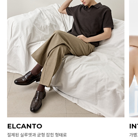
ELCANTO
I
절제된 실루엣과 균형 잡힌 형태로
가볍