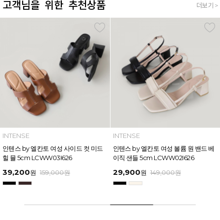
고객님을 위한 추천상품
더보기 >
INTENSE
INTENSE
인텐스 by 엘칸토 여성 볼륨 원 밴드 베
인텐스 by 엘칸토 여성 와이드 스트랩
이직 샌들 5cm LCWW02I626
버클 포인트 샌들 6cm LCWW17I626
29,900
49,600
원
149,000
원
원
169,000
원