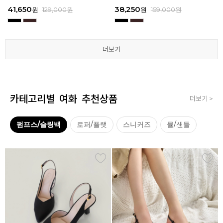
3
I111
3
I111
67,150
41,650
38,250
41,650
67,150
41,650
62,900
38,250
39,200
41,650
62,900
38,250
원
원
원
원
원
원
179,000
179,000
129,000
129,000
129,000
129,000
원
원
원
원
원
원
원
원
원
원
원
원
129,000
159,000
159,000
179,000
159,000
179,000
원
원
원
원
원
원
더보기
더보기
더보기
더보기
더보기
더보기
카테고리별 여화 추천상품
더보기 >
펌프스/슬링백
로퍼/플랫
스니커즈
뮬/샌들