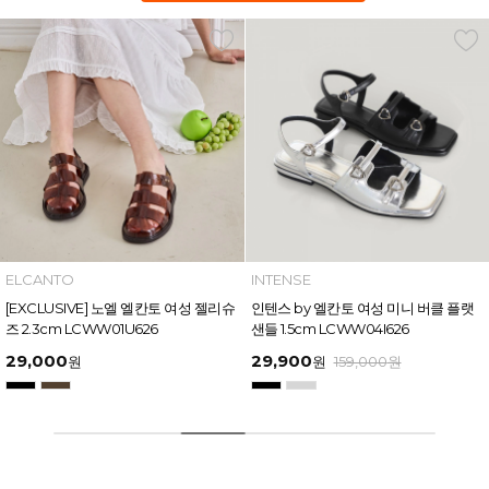
INTENSE
MAZZ
인텐스 by 엘칸토 여성 미니 버클 플랫
마쯔 by 엘칸토 여성 링크 장식 플랫폼
샌들 1.5cm LCWW04I626
샌들 6cm LCWW50M626
29,900
54,400
원
159,000
원
원
169,000
원