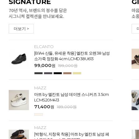
SIGNATURE
G
70년 역사, 브랜드의 정수를 담은
마음
시그니처 컬렉션을 만나보세요.
소중
더보기 >
ELCANTO
[B1A4 산들, 유세윤 착용] 엘칸토 오렌38 남성
소가죽 정장화 4cm LCMD38U613
99,000
원
199,000
원
MAZZ
마쯔 by 엘칸토 남성 데이엔 스니커즈 3.5cm
LCMS20M413
71,400
원
189,000
원
MAZZ
[박형식, 지창욱 착용] 마쯔 by 엘칸토 남성 페