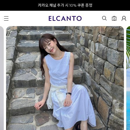
APP으로 로그인하고 10% 할인쿠폰 받기
오전 10시 이전 결제 완료 시 오늘 출발!
카카오 채널 추가 시 10% 쿠폰 증정
회원가입 시 최대 20% 쿠폰 지급
0