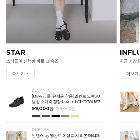
STAR
INFL
스타들이 선택한 바로 그 슈즈
지금 가장 
더보기 >
더보기 
ELCANTO
[B1A4 산들, 유세윤 착용] 엘칸토 오렌38
남성 소가죽 정장화 4cm LCMD38U613
99,000
원
199,000
원
INTENSE
인텐스 by 엘칸토 여성 피치 리본 메리제