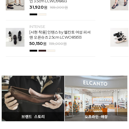
인 3.5cm LCWD96I613
31,920
원
169,000
원
INTENSE
[서현 착용] 인텐스 by 엘칸토 여성 피셔
맨 오픈슈즈 2.5cm LCWO85I513
50,150
원
159,000
원
브랜드 스토리
오프라인 매장