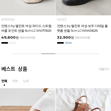
MAZZ
MAZZ
마쯔 by 엘칸토 남성 트리플 스트랩 벨
마쯔 by 엘칸토 여성 링크 장식 플랫폼
크로 슬라이드 4.5cm LCMW61M626
샌들 6cm LCWW50M626
35,900
54,400
원
159,000
원
원
169,000
원
베스트 상품
더보기 >
전체
여화
남화