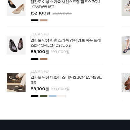
엘칸토 여성 소가죽 사선스트랩 펌프스 7CM
LCWD65U613
152,100
원
269,000
원
ELCANTO
엘칸토 남성 천연 소가죽 경량 엠보 피끈 드레
스화 4CM LCMD37U613
89,100
원
199,000
원
ELCANTO
엘칸토 남성 데일리 스니커즈 3CM LCMS81U
613
89,100
원
199,000
원