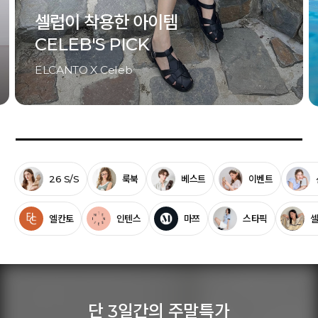
셀럽이 착용한 아이템
CELEB'S PICK
ELCANTO X Celeb
26 S/S
룩북
베스트
이벤트
엘칸토
인텐스
마쯔
스타픽
단 3일간의 주말특가