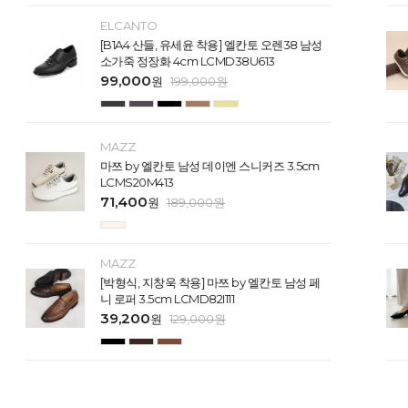
ELCANTO
[B1A4 산들, 유세윤 착용] 엘칸토 오렌38 남성
소가죽 정장화 4cm LCMD38U613
99,000
원
199,000
원
MAZZ
마쯔 by 엘칸토 남성 데이엔 스니커즈 3.5cm
LCMS20M413
71,400
원
189,000
원
MAZZ
[박형식, 지창욱 착용] 마쯔 by 엘칸토 남성 페
니 로퍼 3.5cm LCMD82I111
39,200
원
129,000
원