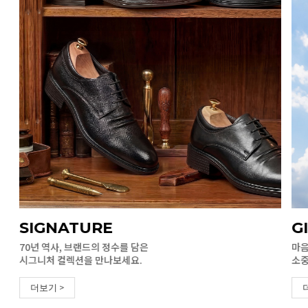
SIGNATURE
G
70년 역사, 브랜드의 정수를 담은
마음
시그니처 컬렉션을 만나보세요.
소중
더보기 >