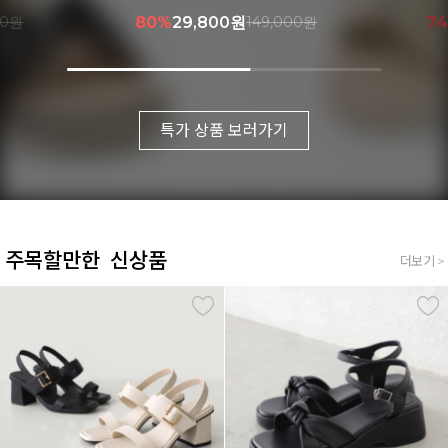
000원
74%
41,900원
159,000원
7
특가 상품 보러가기
주목할만한 신상품
더보기 >