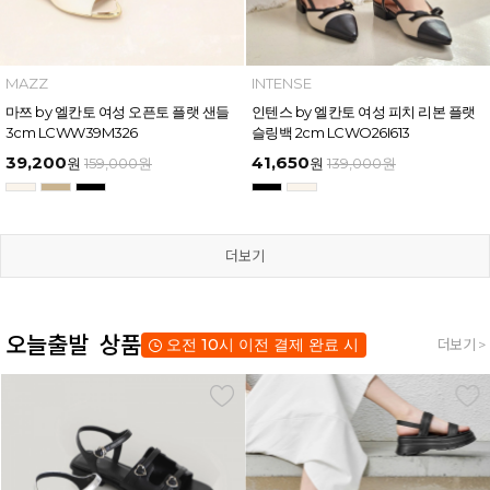
MAZZ
INTENSE
마쯔 by 엘칸토 여성 오픈토 플랫 샌들
인텐스 by 엘칸토 여성 피치 리본 플랫
3cm LCWW39M326
슬링백 2cm LCWO26I613
39,200
41,650
원
159,000
원
원
139,000
원
더보기
오늘출발 상품
오전 10시 이전 결제 완료 시
더보기 >