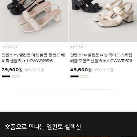
INTENSE
INTENSE
인텐스 by 엘칸토 여성 볼륨 원 밴드 베
인텐스 by 엘칸토 여성 와이드 스트랩
이직 샌들 5cm LCWW02I626
버클 포인트 샌들 6cm LCWW17I626
29,900
49,600
원
149,000
원
원
169,000
원
숏폼으로 만나는 엘칸토 셀렉션