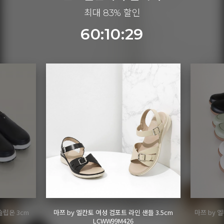
최대 83% 할인
60:10:27
들 3.5cm
마쯔 by 엘칸토 여성 펀칭디테일 케이지 오픈 슈
마쯔 by
즈 2.5cm LCWC93M613