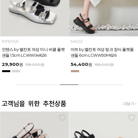
INTENSE
MAZZ
인텐스 by 엘칸토 여성 미니 버클 플랫
마쯔 by 엘칸토 여성 링크 장식 플랫폼
샌들 1.5cm LCWW04I626
샌들 6cm LCWW50M626
29,900
54,400
원
159,000
원
원
169,000
원
고객님을 위한 추천상품
더보기 >