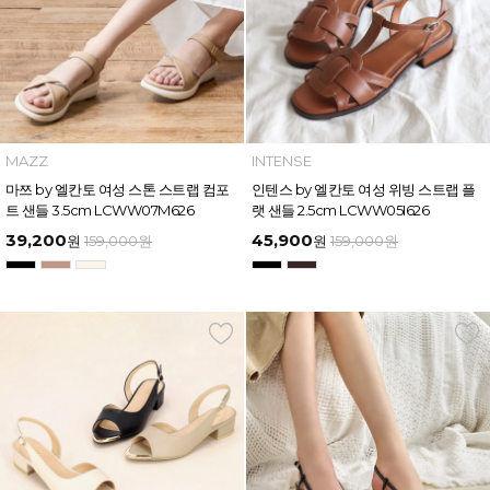
MAZZ
INTENSE
마쯔 by 엘칸토 여성 스톤 스트랩 컴포
인텐스 by 엘칸토 여성 위빙 스트랩 플
트 샌들 3.5cm LCWW07M626
랫 샌들 2.5cm LCWW05I626
39,200
45,900
원
159,000
원
원
159,000
원