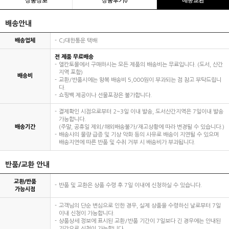
배송안내
배송업체
CJ대한통운 택배
전 제품 무료배송
엘칸토몰에서 구매하시는 모든 제품의 배송비는 무료입니다. (도서, 산간
지역 포함)
배송비
교환/반품시에는 왕복 배송비 5,000원이 부과되는 점 참고 부탁드립니
다.
쇼핑백 제공이나 선물포장은 불가합니다.
결제확인 시점으로부터 2~3일 이내 발송, 도서산간지역은 7일이내 발송
가능합니다.
배송기간
(주말, 공휴일 제외/해외배송불가/재고상황에 따라 변경될 수 있습니다.)
배송사의 물량 급증 및 기상 악화 등의 사유로 배송이 지연될 수 있으며
배송지연에 따른 반품 및 수취 거부 시 배송비가 부과됩니다.
반품/교환 안내
교환/반품
반품 및 교환은 상품 수령 후 7일 이내에 신청하실 수 있습니다.
가능시점
고객님의 단순 변심으로 인한 경우, 실제 상품을 수령하신 날로부터 7일
이내 신청이 가능합니다.
상품상세 정보에 표시된 교환/반품 기간이 7일보다 긴 경우에는 안내된
기간으로 신청이 가능합니다.