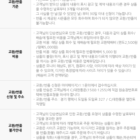
교환/반품
고객님이 받으신 상품의 내용이 표시 광고 및 계약 내용과 다른 경우 상품
기준
을 수령하신 날로부터 3개월 이내이며,
그 사실을 안 날(알 수 있었던 날) 부터 30일 이내 신청이 가능합니다.
반품 시 제공된 사은품은 모두 회수하며 회수가 되지 않으면 교환/반품이
불가능합니다.
고객님의 단순변심으로 인한 교환/반품인 경우, 다음과 같이 상품 회수/
배송에 필요한 비용을 고객님께서 부담하셔야 합니다.
교환 비용: 해당 상품 회수 및 재배송에 필요한 교환택배비 (편도2,500원
/왕복5,000원)
교환/반품
반품 비용: 해당 상품 회수에 필요한 반품택배비 5,000 원
비용
상품의 불량/하자, 표시 광고 및 계약 내용과 다르게 이행되어 교환/반품
을 하시는 경우 교환/반품 비용은 업체부담입니다.
상품은 모니터 해상도, 밝기, 컴퓨터 사양, 이미지에 따라 색상 차이가 있
을 수 있으며, 디자인 측정법에 따라 사이즈 차이가 있을 수 있습니다.
(배송비 고객 전액부담)
교환/반품 신청은 마이페이지>1:1문의에서 접수하십시오.
상품 반송은 고객님께서 CJ대한통운(1588-1255)에 직접 원송장번호로
교환/반품
택배 반품요청을 하셔야 합니다.
신청 및 주소
교환/반품 주소 : 경기 평택시 도일동 도일로 327 / CJ대한통운 엘칸토
직영팀
고객님의 단순변심으로 인한 교환/반품 요청이 상품을 수령한 날로부터
7일을 경과한 경우
고객님의 요청에 따라 개별적으로 주문 제작되는 상품의 경우
교환/반품
교환은 사이즈 교환만 가능하며, 타 디자인 교환을 원하는 경우 주문제품
불가안내
을 반품(환불) 해주시고 새로 주문해 주시기 바랍니다
상품을 착화/사용하였을 경우, 고객님의 부주의로 상품이 훼손,파손되어