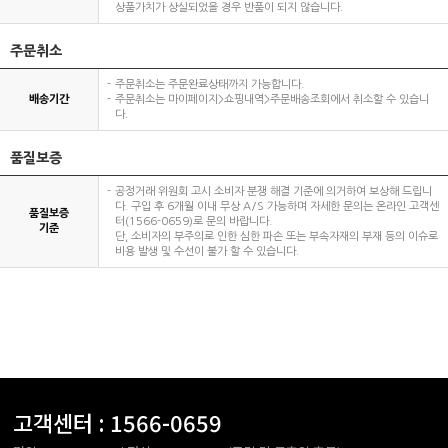
상품가치가 상실되었을 경우 반품이 되지 않습니다.
주문취소
주문취소는 주문완료상태까지 가능합니다.
배송기간
주문취소는 마이페이지>쇼핑내역>주문배송조회에서 취소할 수 있습니
다.
품질보증
공정거래 위원회 고시 소비자 분쟁 해결 기준에 의거하여 보상해 드립니
다. 구입 후 6개월 이내 무상 A/S 가능하며 자세한 문의는 온라인 고객센
품질보증
터(1566-0659)로 문의 바랍니다.
기준
단, 소비자의 부주의로 인한 심한 파손 또는 부속자재의 부재 등의 이슈로
비용 발생 및 수선이 불가 할 수 있습니다.
고객센터 :
1566-0659