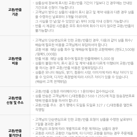
상품상세 정보에 표시된 교환/반품 기간이 7일보다 긴 경우에는 안내된
기간으로 신청이 가능합니다.
교환/반품
고객님이 받으신 상품의 내용이 표시 광고 및 계약 내용과 다른 경우 상품
기준
을 수령하신 날로부터 3개월 이내이며,
그 사실을 안 날(알 수 있었던 날) 부터 30일 이내 신청이 가능합니다.
반품 시 제공된 사은품은 모두 회수하며 회수가 되지 않으면 교환/반품이
불가능합니다.
고객님의 단순변심으로 인한 교환/반품인 경우, 다음과 같이 상품 회수/
배송에 필요한 비용을 고객님께서 부담하셔야 합니다.
교환 비용: 해당 상품 회수 및 재배송에 필요한 교환택배비 (편도2,500원
/왕복5,000원)
교환/반품
반품 비용: 해당 상품 회수에 필요한 반품택배비 5,000 원
비용
상품의 불량/하자, 표시 광고 및 계약 내용과 다르게 이행되어 교환/반품
을 하시는 경우 교환/반품 비용은 업체부담입니다.
상품은 모니터 해상도, 밝기, 컴퓨터 사양, 이미지에 따라 색상 차이가 있
을 수 있으며, 디자인 측정법에 따라 사이즈 차이가 있을 수 있습니다.
(배송비 고객 전액부담)
교환/반품 신청은 마이페이지>1:1문의에서 접수하십시오.
상품 반송은 고객님께서 CJ대한통운(1588-1255)에 직접 원송장번호로
교환/반품
택배 반품요청을 하셔야 합니다.
신청 및 주소
교환/반품 주소 : 경기 평택시 도일동 도일로 327 / CJ대한통운 엘칸토
직영팀
고객님의 단순변심으로 인한 교환/반품 요청이 상품을 수령한 날로부터
7일을 경과한 경우
고객님의 요청에 따라 개별적으로 주문 제작되는 상품의 경우
교환/반품
교환은 사이즈 교환만 가능하며, 타 디자인 교환을 원하는 경우 주문제품
불가안내