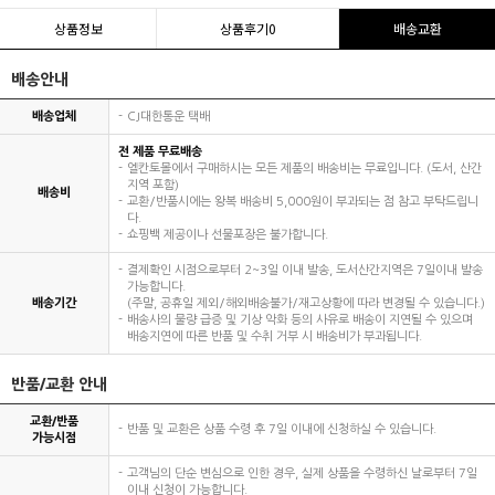
상품정보
상품후기
0
배송교환
배송안내
배송업체
CJ대한통운 택배
전 제품 무료배송
엘칸토몰에서 구매하시는 모든 제품의 배송비는 무료입니다. (도서, 산간
지역 포함)
배송비
교환/반품시에는 왕복 배송비 5,000원이 부과되는 점 참고 부탁드립니
다.
쇼핑백 제공이나 선물포장은 불가합니다.
결제확인 시점으로부터 2~3일 이내 발송, 도서산간지역은 7일이내 발송
가능합니다.
배송기간
(주말, 공휴일 제외/해외배송불가/재고상황에 따라 변경될 수 있습니다.)
배송사의 물량 급증 및 기상 악화 등의 사유로 배송이 지연될 수 있으며
배송지연에 따른 반품 및 수취 거부 시 배송비가 부과됩니다.
반품/교환 안내
교환/반품
반품 및 교환은 상품 수령 후 7일 이내에 신청하실 수 있습니다.
가능시점
고객님의 단순 변심으로 인한 경우, 실제 상품을 수령하신 날로부터 7일
이내 신청이 가능합니다.