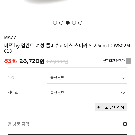
MAZZ
마쯔 by 엘칸토 여성 콤비슈레이스 스니커즈 2.5cm LCWS02M
613
83%
28,720
원
169,000원
신규회원 혜택가
?
색상
사이즈
0
총 상품 금액