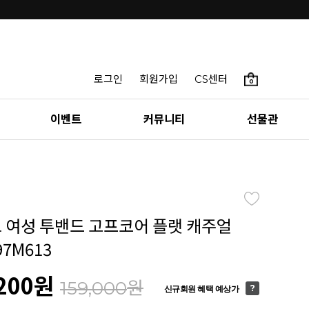
로그인
회원가입
CS센터
0
이벤트
커뮤니티
선물관
토 여성 투밴드 고프코어 플랫 캐주얼
97M613
200
원
원
159,000
신규회원 혜택 예상가