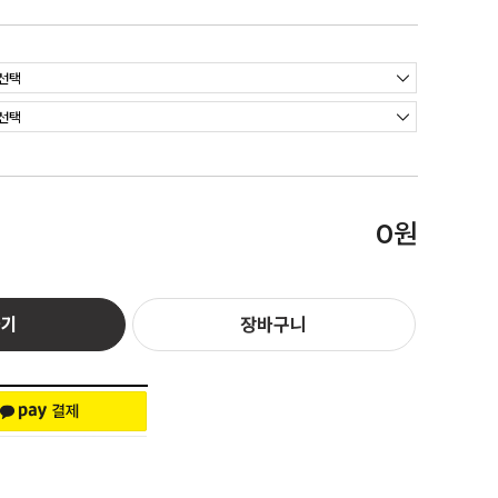
원
0
하기
장바구니